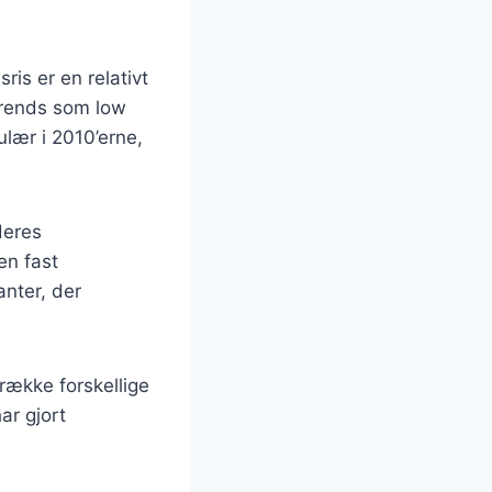
is er en relativt
trends som low
ulær i 2010’erne,
deres
en fast
anter, der
 række forskellige
ar gjort