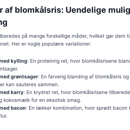
r af blomkålsris: Uendelige muli
ng
ilberedes på mange forskellige måder, hvilket gør dem til
enet. Her er nogle populære variationer:
med kylling
: En proteinrig ret, hvor blomkålsrisene bla
øntsager.
 med grøntsager
: En farverig blanding af blomkålsris 
der kan sauteres sammen.
 med karry
: En krydret ret, hvor blomkålsrisene tilbere
og kokosmælk for en eksotisk smag.
 med bacon
: En lækker kombination, hvor sprødt bacon ti
tur.