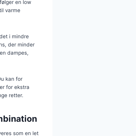
 følger en low
til varme
det i mindre
ens, der minder
 den dampes,
Du kan for
er for ekstra
ge retter.
mbination
veres som en let