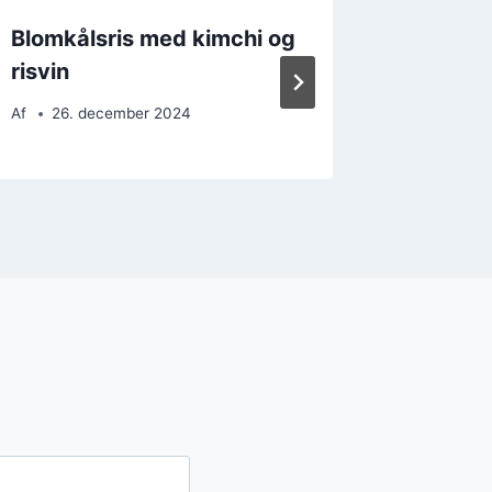
Blomkålsris med kimchi og
Blomkål
risvin
en smag
Af
26. december 2024
Af
24. 