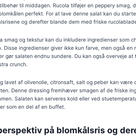
 tilbehør til middagen. Rucola tilføjer en peppery smag, 
lomkålen perfekt. For at lave denne salat kan du start
lsrisene og derefter blande dem med friske rucolablad
stra smag og tekstur kan du inkludere ingredienser som c
. Disse ingredienser giver ikke kun farve, men også en
er gør salaten endnu sundere. Du kan også overveje at 
kstra crunch.
g lavet af olivenolie, citronsaft, salt og peber kan være
laten. Denne dressing fremhæver smagen af de friske in
men. Salaten kan serveres kold eller ved stuetemperatur
ller som en del af en buffet.
perspektiv på blomkålsris og der