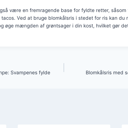
gså være en fremragende base for fyldte retter, såsom 
r tacos. Ved at bruge blomkålsris i stedet for ris kan du
og øge mængden af grøntsager i din kost, hvilket gør det 
gation
mpe: Svampenes fylde
Blomkålsris med s