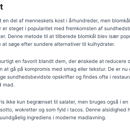
t
 en del af menneskets kost i århundreder, men blomkålsr
er er steget i popularitet med fremkomsten af sundheds
er. Denne metode til at tilberede blomkål blev især pop
at søge efter sundere alternativer til kulhydrater.
hurtigt en favorit blandt dem, der ønskede at reducere 
n at gå på kompromis med smag eller tekstur. De er nu 
e sundhedsbevidste opskrifter og findes ofte i restaur
d mad.
ris ikke kun begrænset til salater, men bruges også i en
isotto, wokretter og som fyld i tacos. Denne alsidighed h
n uundgåelig ingrediens i moderne madlavning.