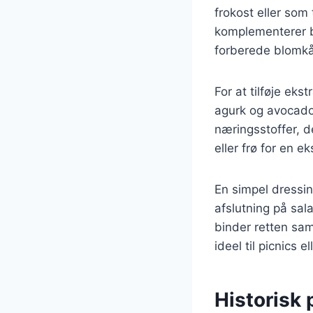
frokost eller som
komplementerer b
forberede blomkå
For at tilføje ek
agurk og avocado
næringsstoffer, d
eller frø for en e
En simpel dressin
afslutning på sa
binder retten sam
ideel til picnics e
Historisk 