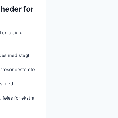
gheder for
 en alsidig
ndes med stegt
og sæsonbestemte
des med
lføjes for ekstra