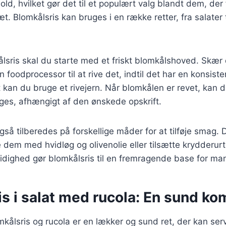
old, hvilket gør det til et populært valg blandt dem, der
æt. Blomkålsris kan bruges i en række retter, fra salater 
ålsris skal du starte med et friskt blomkålshoved. Skær 
 foodprocessor til at rive det, indtil det har en konsist
vt kan du bruge et rivejern. Når blomkålen er revet, kan
eges, afhængigt af den ønskede opskrift.
gså tilberedes på forskellige måder for at tilføje smag. 
dem med hvidløg og olivenolie eller tilsætte krydderurt
dighed gør blomkålsris til en fremragende base for man
s i salat med rucola: En sund ko
kålsris og rucola er en lækker og sund ret, der kan ser