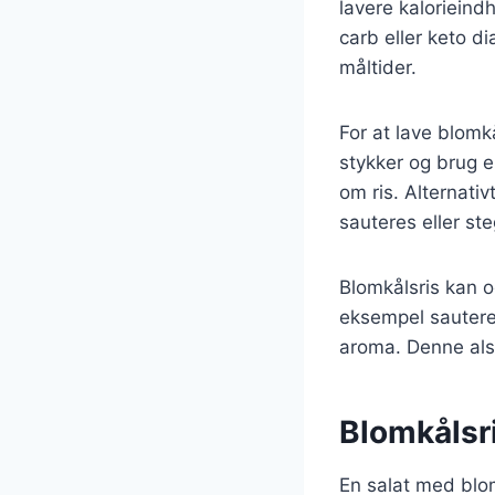
lavere kalorieindh
carb eller keto di
måltider.
For at lave blomk
stykker og brug en
om ris. Alternati
sauteres eller st
Blomkålsris kan o
eksempel sautere 
aroma. Denne alsi
Blomkålsri
En salat med blom