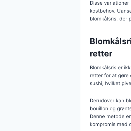
Disse variationer
kostbehov. Uanset
blomkålsris, der p
Blomkålsri
retter
Blomkålsris er ik
retter for at gør
sushi, hvilket giv
Derudover kan blo
bouillon og grønt
Denne metode er i
kompromis med d