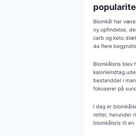
popularite
Blomkål har været
ny opfindelse, d
carb og keto diæt
da flere begyndte 
Blomkålsris blev 
kalorieindtag ude
bestanddel i mang
fokuserer på sun
I dag er blomkåls
retter, herunder r
blomkålsris til e