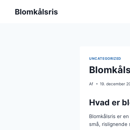
Fortsæt
Blomkålsris
til
indhold
UNCATEGORIZED
Blomkålsr
Af
19. december 2
Hvad er b
Blomkålsris er en 
små, rislignende