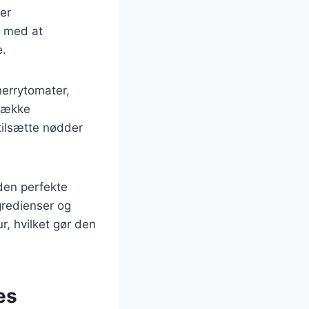
der
e med at
e.
herrytomater,
 række
tilsætte nødder
 den perfekte
gredienser og
, hvilket gør den
es