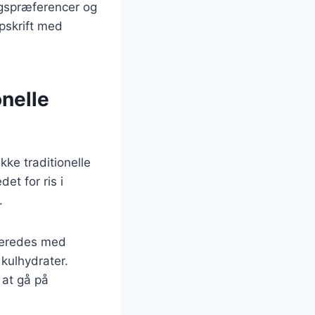
magspræferencer og
pskrift med
onelle
kke traditionelle
et for ris i
.
lberedes med
kulhydrater.
 at gå på