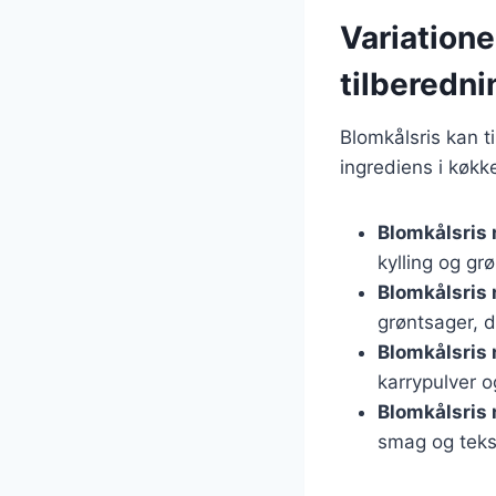
Variatione
tilberedni
Blomkålsris kan t
ingrediens i køkk
Blomkålsris 
kylling og gr
Blomkålsris
grøntsager, 
Blomkålsris
karrypulver 
Blomkålsris
smag og teks