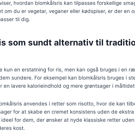
 viser, hvordan blomkålsris kan tilpasses forskellige s
 om du er vegetar, veganer eller kødspiser, er der en o
asser til dig.
s som sundt alternativ til traditi
ke kun en erstatning for ris, men kan også bruges i en ræ
e dem sundere. For eksempel kan blomkålsris bruges i sted
er en lavere kalorieindhold og mere grøntsager i måltidet
mkålsris anvendes i retter som risotto, hvor de kan ti
sager for at skabe en cremet konsistens uden de ekstra 
deel for dem, der ønsker at nyde klassiske retter uden
eres kost.