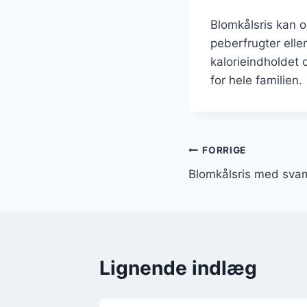
Blomkålsris kan o
peberfrugter elle
kalorieindholdet 
for hele familien.
Indlægsnavi
FORRIGE
Blomkålsris med sva
Lignende indlæg