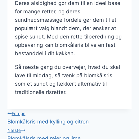
Deres alsidighed gør dem til en ideel base
for mange retter, og deres
sundhedsmæssige fordele gør dem til et
populært valg blandt dem, der ønsker at
spise sundt. Med den rette tilberedning og
opbevaring kan blomkålsris blive en fast
bestanddel i dit køkken.
Så næste gang du overvejer, hvad du skal
lave til middag, så tænk på blomkålsris
som et sundt og lækkert alternativ til
traditionelle risretter.
Indlægsnavigation
Forrige
Blomkålsris med kylling og citron
Næste
Blomkålsris med rejer og lime