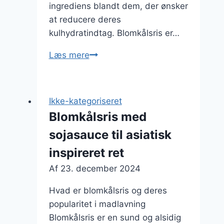
ingrediens blandt dem, der ønsker
at reducere deres
kulhydratindtag. Blomkålsris er…
Blomkålsris
Læs mere
med
laks
og
Ikke-kategoriseret
grøntsager
Blomkålsris med
sojasauce til asiatisk
inspireret ret
Af
23. december 2024
Hvad er blomkålsris og deres
popularitet i madlavning
Blomkålsris er en sund og alsidig