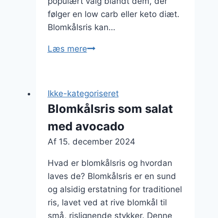
populært valg blandt dem, der
følger en low carb eller keto diæt.
Blomkålsris kan…
Blomkålsris
Læs mere
med
hvidløg
og
Ikke-kategoriseret
chili
Blomkålsris som salat
med avocado
Af
15. december 2024
Hvad er blomkålsris og hvordan
laves de? Blomkålsris er en sund
og alsidig erstatning for traditionel
ris, lavet ved at rive blomkål til
små, rislignende stykker. Denne