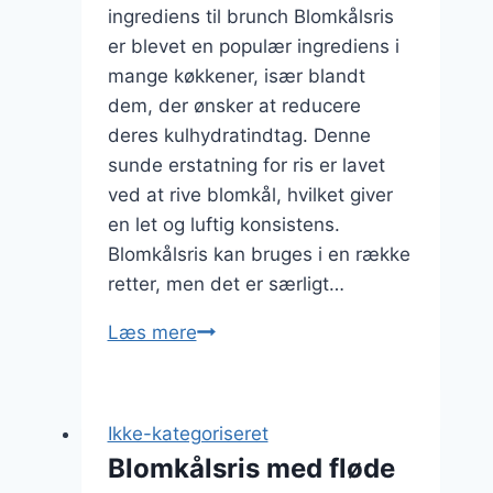
ingrediens til brunch Blomkålsris
er blevet en populær ingrediens i
mange køkkener, især blandt
dem, der ønsker at reducere
deres kulhydratindtag. Denne
sunde erstatning for ris er lavet
ved at rive blomkål, hvilket giver
en let og luftig konsistens.
Blomkålsris kan bruges i en række
retter, men det er særligt…
Blomkålsris
Læs mere
med
æg:
perfekt
Ikke-kategoriseret
til
Blomkålsris med fløde
brunch