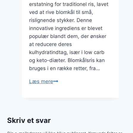
erstatning for traditionel ris, lavet
ved at rive blomkål til små,
rislignende stykker. Denne
innovative ingrediens er blevet
populær blandt dem, der ønsker
at reducere deres
kulhydratindtag, især i low carb
og keto-diæter. Blomkålsris kan
bruges i en række retter, fra…
Blomkålsris
Læs mere
med
sojasauce
til
asiatisk
Skriv et svar
inspireret
ret