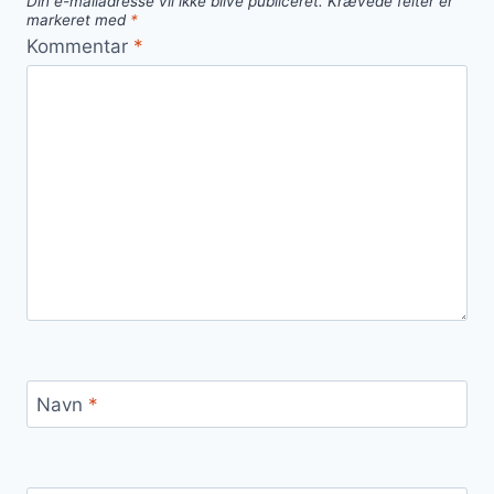
Din e-mailadresse vil ikke blive publiceret.
Krævede felter er
markeret med
*
Kommentar
*
Navn
*