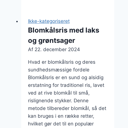
med
fløde
og
Ikke-kategoriseret
tomatsauce
Blomkålsris med laks
og grøntsager
Af
22. december 2024
Hvad er blomkålsris og deres
sundhedsmæssige fordele
Blomkålsris er en sund og alsidig
erstatning for traditionel ris, lavet
ved at rive blomkål til små,
rislignende stykker. Denne
metode tilbereder blomkål, så det
kan bruges i en række retter,
hvilket gør det til en populær