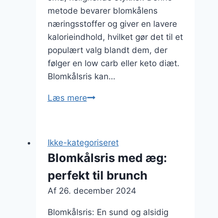
metode bevarer blomkålens
næringsstoffer og giver en lavere
kalorieindhold, hvilket gør det til et
populært valg blandt dem, der
følger en low carb eller keto diæt.
Blomkålsris kan…
Blomkålsris
Læs mere
som
salat
med
Ikke-kategoriseret
avocado
Blomkålsris med æg:
perfekt til brunch
Af
26. december 2024
Blomkålsris: En sund og alsidig