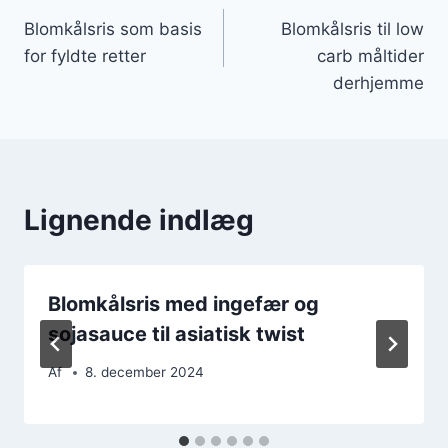
Indlægsnavigation
Blomkålsris som basis
Blomkålsris til low
for fyldte retter
carb måltider
derhjemme
Lignende indlæg
Blomkålsris med ingefær og
sojasauce til asiatisk twist
Af
8. december 2024