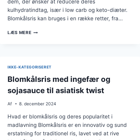
dem, der ønsker at reducere deres
kulhydratindtag, især i low carb og keto-diæter.
Blomkålsris kan bruges i en række retter, fra…
BLOMKÅLSRIS
LÆS MERE
MED
KARRY
OG
KOKOS
IKKE-KATEGORISERET
Blomkålsris med ingefær og
sojasauce til asiatisk twist
Af
8. december 2024
Hvad er blomkålsris og deres popularitet i
madlavning Blomkålsris er en innovativ og sund
erstatning for traditionel ris, lavet ved at rive