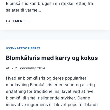
Blomkålsris kan bruges i en række retter, fra
salater til varme…
BLOMKÅLSRIS
LÆS MERE
MED
GRØNTSAGER
TIL
MIDDAG
IKKE-KATEGORISERET
Blomkålsris med karry og kokos
Af
21. december 2024
Hvad er blomkålsris og deres popularitet i
madlavning Blomkålsris er en sund og alsidig
erstatning for traditionel ris, lavet ved at rive
blomkål til små, rislignende stykker. Denne
innovative ingrediens er blevet populær blandt