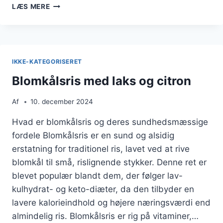
BLOMKÅLSRIS
LÆS MERE
MED
SOJASAUCE
SOM
ASIATISK
INSPIRATION
IKKE-KATEGORISERET
Blomkålsris med laks og citron
Af
10. december 2024
Hvad er blomkålsris og deres sundhedsmæssige
fordele Blomkålsris er en sund og alsidig
erstatning for traditionel ris, lavet ved at rive
blomkål til små, rislignende stykker. Denne ret er
blevet populær blandt dem, der følger lav-
kulhydrat- og keto-diæter, da den tilbyder en
lavere kalorieindhold og højere næringsværdi end
almindelig ris. Blomkålsris er rig på vitaminer,…