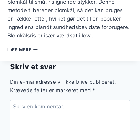
blomkål til små, rislignende stykker. Denne
metode tilbereder blomkål, så det kan bruges i
en række retter, hvilket gør det til en populær
ingrediens blandt sundhedsbevidste forbrugere.
Blomkålsris er især værdsat i low…
BLOMKÅLSRIS
LÆS MERE
MED
INGEFÆR
Skriv et svar
OG
SOJASAUCE
TIL
Din e-mailadresse vil ikke blive publiceret.
ASIATISK
Krævede felter er markeret med
*
TWIST