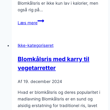
Blomkålsris er ikke kun lav i kalorier, men
også rig på…
Blomkålsris
Læs mere
som
sundt
alternativ
Ikke-kategoriseret
til
ris
Blomkålsris med karry til
vegetarretter
Af
19. december 2024
Hvad er blomkålsris og deres popularitet i
madlavning Blomkålsris er en sund og
alsidig erstatning for traditionel ris, lavet