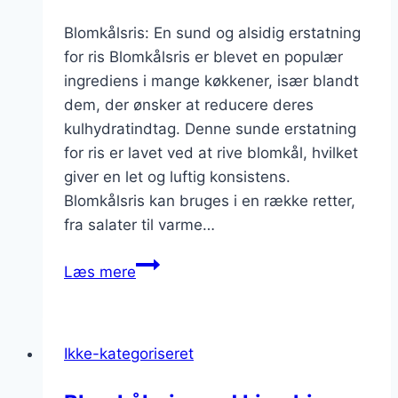
Blomkålsris: En sund og alsidig erstatning
for ris Blomkålsris er blevet en populær
ingrediens i mange køkkener, især blandt
dem, der ønsker at reducere deres
kulhydratindtag. Denne sunde erstatning
for ris er lavet ved at rive blomkål, hvilket
giver en let og luftig konsistens.
Blomkålsris kan bruges i en række retter,
fra salater til varme…
Blomkålsris
Læs mere
med
krydderurter
til
Ikke-kategoriseret
ekstra
smag