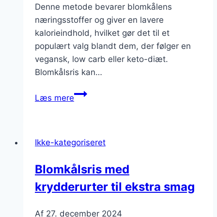
Denne metode bevarer blomkålens
næringsstoffer og giver en lavere
kalorieindhold, hvilket gør det til et
populært valg blandt dem, der følger en
vegansk, low carb eller keto-diæt.
Blomkålsris kan…
Blomkålsris
Læs mere
til
vegansk
ret
Ikke-kategoriseret
uden
dyreprodukter
Blomkålsris med
krydderurter til ekstra smag
Af
27. december 2024