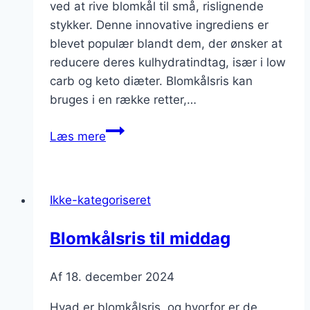
ved at rive blomkål til små, rislignende
stykker. Denne innovative ingrediens er
blevet populær blandt dem, der ønsker at
reducere deres kulhydratindtag, især i low
carb og keto diæter. Blomkålsris kan
bruges i en række retter,…
Blomkålsris
Læs mere
med
karry
til
Ikke-kategoriseret
vegetarretter
Blomkålsris til middag
Af
18. december 2024
Hvad er blomkålsris, og hvorfor er de