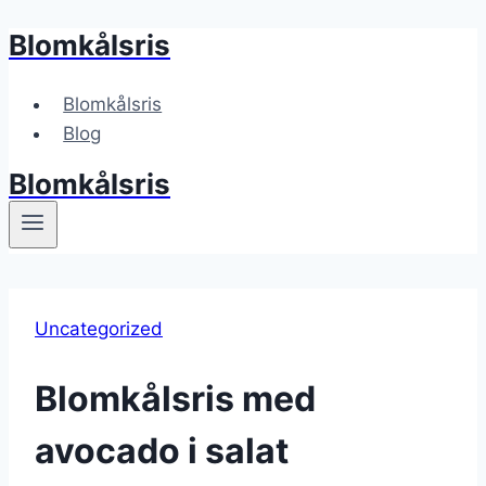
Blomkålsris
Fortsæt
til
indhold
Blomkålsris
Blog
Blomkålsris
Uncategorized
Blomkålsris med
avocado i salat