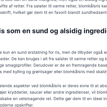
fte af retter. Fra salater til varme retter, blomkålsris kan
krift, hvilket gør dem til en favorit blandt sundhedsent
s som en sund og alsidig ingredi
ke kun en sund erstatning for ris, men de tilbyder også 
eder. De kan bruges i alt fra salater til varme retter og
lige smagsprofiler. Derudover er de en fremragende base f
 med kylling og grøntsager eller blomkålsris med skaldy
talende aspekter ved blomkålsris er deres evne til at a
øjer krydderier, saucer eller andre ingredienser, vil blo
 skabe en velsmagende ret. Dette gør dem til en ideel i
oderne opskrifter.