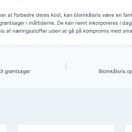
er at forbedre deres kost, kan blomkålsris være en fan
 grøntsager i måltiderne. De kan nemt inkorporeres i dagl
sis af næringsstoffer uden at gå på kompromis med sm
gation
til grøntsager
Blomkålsris op