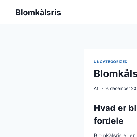
Fortsæt
Blomkålsris
til
indhold
UNCATEGORIZED
Blomkåls
Af
9. december 2
Hvad er b
fordele
Blomkålsris er en 