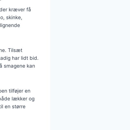
 der kræver få
o, skinke,
slignende
me. Tilsæt
dig har lidt bid.
 så smagene kan
en tilføjer en
 både lækker og
l en større