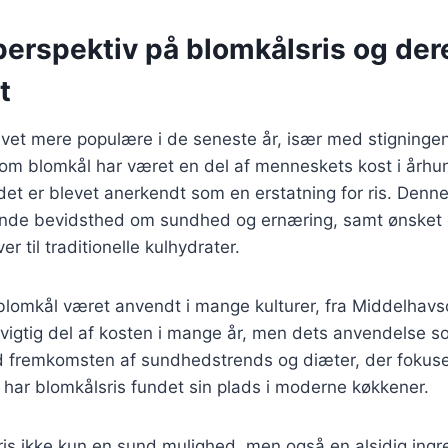
perspektiv på blomkålsris og der
t
evet mere populære i de seneste år, især med stigninge
om blomkål har været en del af menneskets kost i århun
at det er blevet anerkendt som en erstatning for ris. Den
igende bevidsthed om sundhed og ernæring, samt ønsket 
er til traditionelle kulhydrater.
 blomkål været anvendt i mange kulturer, fra Middelhavs
vigtig del af kosten i mange år, men dets anvendelse so
ed fremkomsten af sundhedstrends og diæter, der fokuse
 har blomkålsris fundet sin plads i moderne køkkener.
ris ikke kun en sund mulighed, men også en alsidig ingr