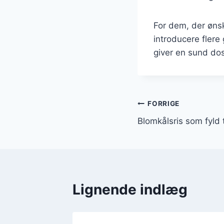
For dem, der ønsk
introducere flere
giver en sund do
Indlægsnavi
FORRIGE
Blomkålsris som fyld 
Lignende indlæg