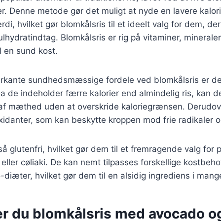
er. Denne metode gør det muligt at nyde en lavere kalor
i, hvilket gør blomkålsris til et ideelt valg for dem, de
lhydratindtag. Blomkålsris er rig på vitaminer, mineraler
il en sund kost.
rkante sundhedsmæssige fordele ved blomkålsris er der
a de indeholder færre kalorier end almindelig ris, kan 
 af mæthed uden at overskride kaloriegrænsen. Derudov
ioxidanter, som kan beskytte kroppen mod frie radikaler 
så glutenfri, hvilket gør dem til et fremragende valg for
 eller cøliaki. De kan nemt tilpasses forskellige kostbeh
diæter, hvilket gør dem til en alsidig ingrediens i mange
er du blomkålsris med avocado o