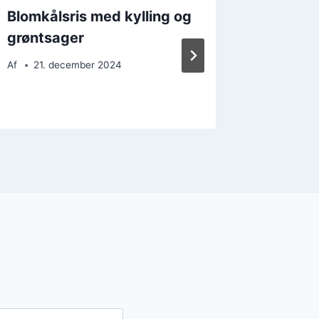
Blomkålsris med kylling og
Blomkål
grøntsager
måltide
Af
21. december 2024
Af
26. 