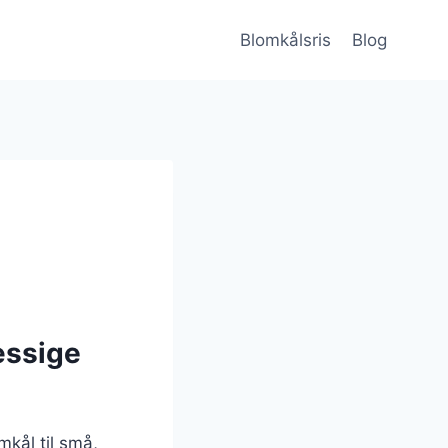
Blomkålsris
Blog
æssige
omkål til små,