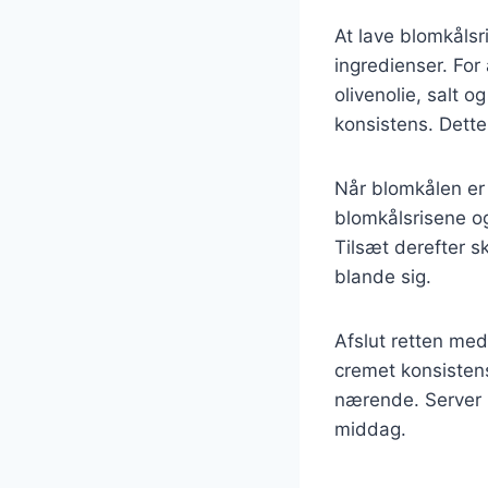
At lave blomkålsr
ingredienser. For
olivenolie, salt o
konsistens. Dette
Når blomkålen er 
blomkålsrisene og
Tilsæt derefter s
blande sig.
Afslut retten med 
cremet konsistens
nærende. Server b
middag.