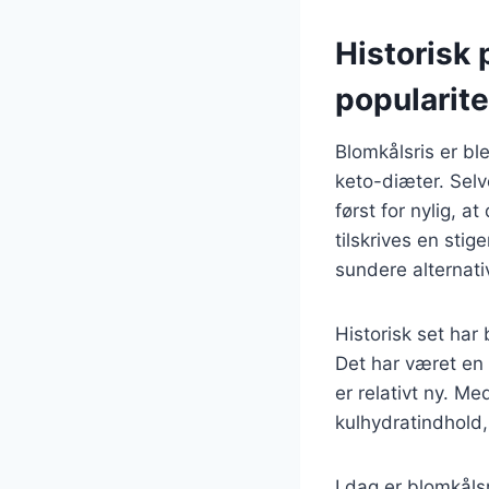
Historisk 
popularite
Blomkålsris er bl
keto-diæter. Selv
først for nylig, 
tilskrives en st
sundere alternativ
Historisk set har
Det har været en 
er relativt ny. M
kulhydratindhold,
I dag er blomkåls