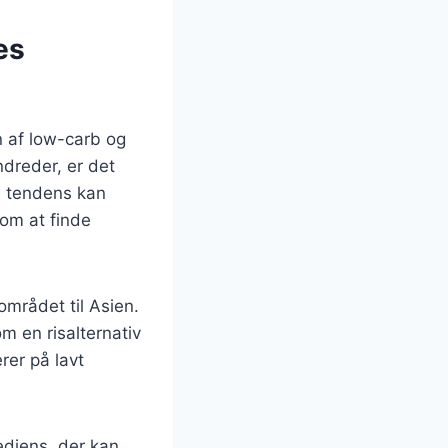
es
n af low-carb og
dreder, er det
ne tendens kan
om at finde
området til Asien.
m en risalternativ
rer på lavt
ediens, der kan