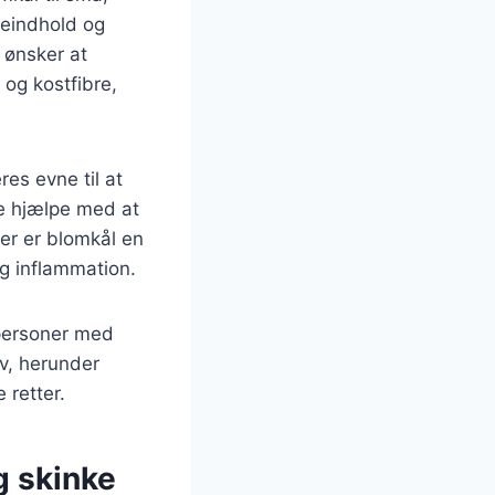
ieindhold og
r ønsker at
 og kostfibre,
es evne til at
de hjælpe med at
er er blomkål en
og inflammation.
 personer med
ov, herunder
 retter.
g skinke