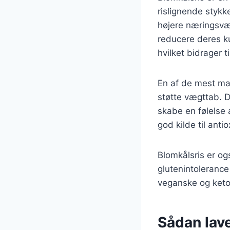
rislignende stykk
højere næringsværd
reducere deres ku
hvilket bidrager t
En af de mest ma
støtte vægttab. D
skabe en følelse
god kilde til ant
Blomkålsris er og
glutenintolerance
veganske og keto-
Sådan lav