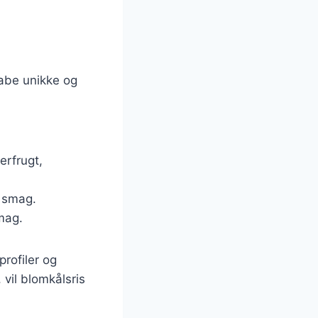
kabe unikke og
erfrugt,
k smag.
smag.
rofiler og
 vil blomkålsris