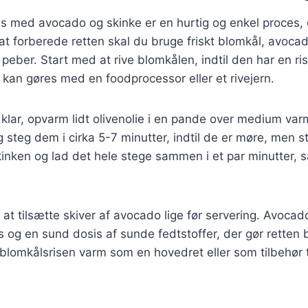
is med avocado og skinke er en hurtig og enkel proces,
 at forberede retten skal du bruge friskt blomkål, avocad
g peber. Start med at rive blomkålen, indtil den har en ri
 kan gøres med en foodprocessor eller et rivejern.
klar, opvarm lidt olivenolie i en pande over medium var
 steg dem i cirka 5-7 minutter, indtil de er møre, men sta
kinken og lad det hele stege sammen i et par minutter,
at tilsætte skiver af avocado lige før servering. Avocado
 og en sund dosis af sunde fedtstoffer, der gør retten
lomkålsrisen varm som en hovedret eller som tilbehør ti