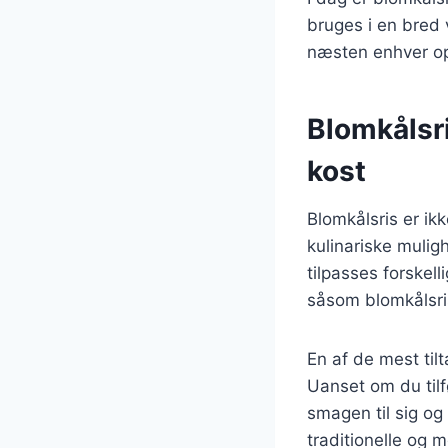
bruges i en bred vi
næsten enhver ops
Blomkålsri
kost
Blomkålsris er ik
kulinariske muligh
tilpasses forskel
såsom blomkålsris
En af de mest til
Uanset om du tilf
smagen til sig og
traditionelle og m