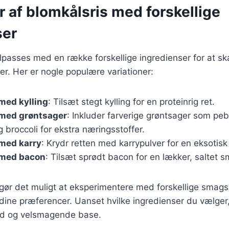
r af blomkålsris med forskellige
ser
ilpasses med en række forskellige ingredienser for at s
r. Her er nogle populære variationer:
med kylling
: Tilsæt stegt kylling for en proteinrig ret.
 med grøntsager
: Inkluder farverige grøntsager som peb
 broccoli for ekstra næringsstoffer.
 med karry
: Krydr retten med karrypulver for en eksotis
 med bacon
: Tilsæt sprødt bacon for en lækker, saltet 
 gør det muligt at eksperimentere med forskellige smagsp
l dine præferencer. Uanset hvilke ingredienser du vælger,
nd og velsmagende base.