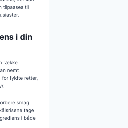
 tilpasses til
usiaster.
ens i din
en række
 kan nemt
or fyldte retter,
r.
bsorbere smag.
mkålsrisene tage
ngrediens i både