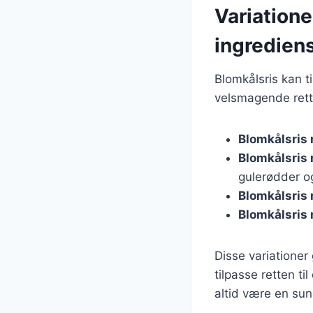
Variatione
ingredien
Blomkålsris kan t
velsmagende rette
Blomkålsris 
Blomkålsris
gulerødder og
Blomkålsris
Blomkålsris
Disse variationer
tilpasse retten ti
altid være en su