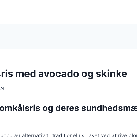
ris med avocado og skinke
024
lomkålsris og deres sundhedsm
populær alternativ til traditionel ris, lavet ved at rive bl