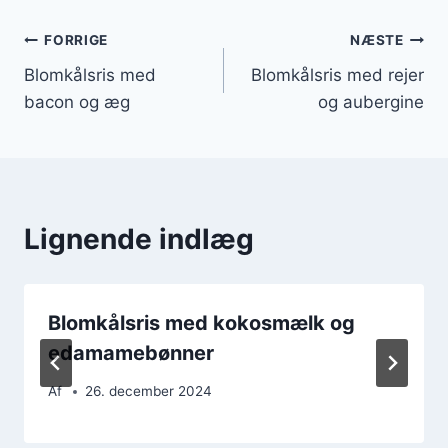
Indlægsnavigation
FORRIGE
NÆSTE
Blomkålsris med
Blomkålsris med rejer
bacon og æg
og aubergine
Lignende indlæg
Blomkålsris med kokosmælk og
edamamebønner
Af
26. december 2024