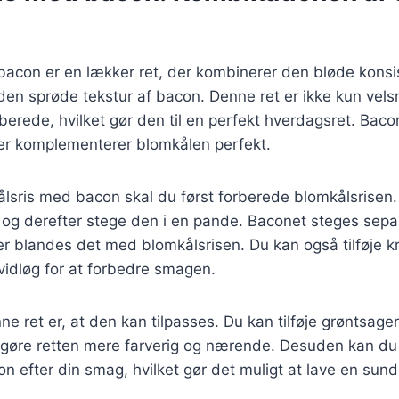
bacon er en lækker ret, der kombinerer den bløde konsi
den sprøde tekstur af bacon. Denne ret er ikke kun ve
berede, hvilket gør den til en perfekt hverdagsret. Bacon 
er komplementerer blomkålen perfekt.
ålsris med bacon skal du først forberede blomkålsrisen
 og derefter stege den i en pande. Baconet steges separa
er blandes det med blomkålsrisen. Du kan også tilføje 
hvidløg for at forbedre smagen.
ne ret er, at den kan tilpasses. Du kan tilføje grøntsage
t gøre retten mere farverig og nærende. Desuden kan du 
efter din smag, hvilket gør det muligt at lave en sunde