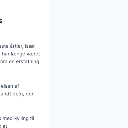
s
ste årtier, især
l har længe været
som en erstatning
delsen af
blandt dem, der
 med kylling til
k at