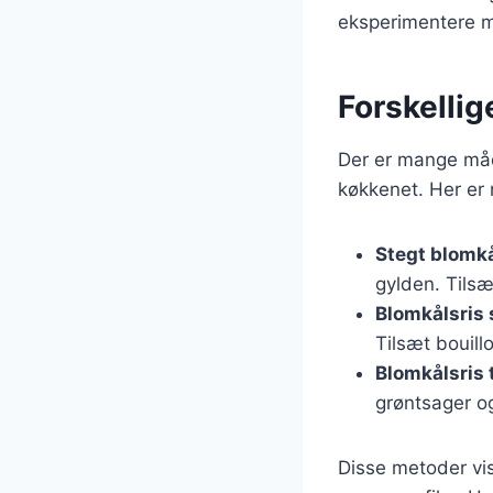
eksperimentere m
Forskellig
Der er mange måder
køkkenet. Her er
Stegt blomkå
gylden. Tilsæ
Blomkålsris 
Tilsæt bouil
Blomkålsris 
grøntsager o
Disse metoder vise