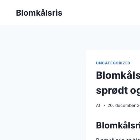
Fortsæt
Blomkålsris
til
indhold
UNCATEGORIZED
Blomkåls
sprødt o
Af
20. december 
Blomkålsri