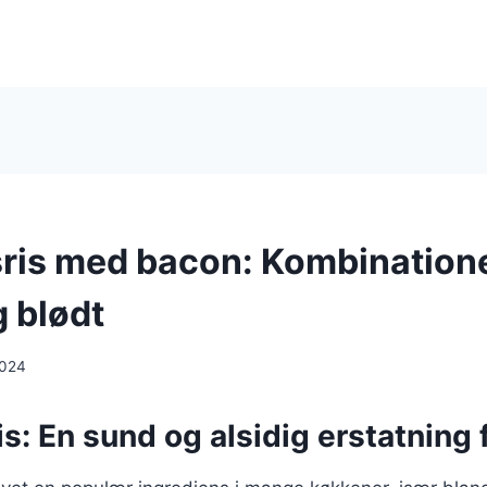
ris med bacon: Kombination
g blødt
2024
s: En sund og alsidig erstatning f