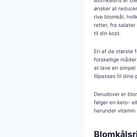
Blomkålsris er bl
ønsker at reducer
rive blomkål, hvil
retter, fra salate
til din kost.
En af de største 
forskellige måde
at lave en simpel
tilpasses til dine
Derudover er blomk
følger en keto- e
herunder vitamin C
Blomkålsr