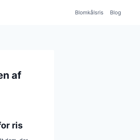
Blomkålsris
Blog
en af
or ris