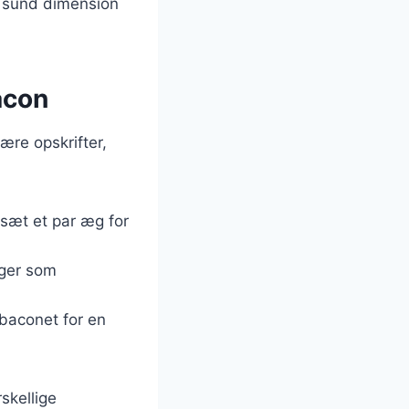
en sund dimension
acon
re opskrifter,
lsæt et par æg for
ager som
 baconet for en
skellige