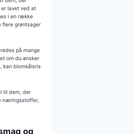
dt dem, der
er lavet ved at
uges i en række
je flere grøntsager
lberedes på mange
set om du ønsker
, kan blomkålsris
l til dem, der
e næringsstoffer,
 smag og