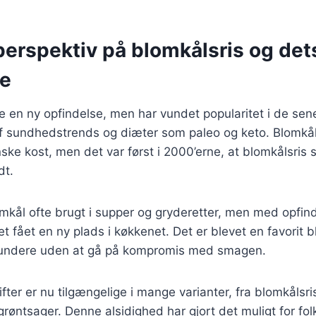
perspektiv på blomkålsris og det
se
ke en ny opfindelse, men har vundet popularitet i de sene
f sundhedstrends og diæter som paleo og keto. Blomkå
ske kost, men det var først i 2000’erne, at blomkålsris 
dt.
omkål ofte brugt i supper og gryderetter, men med opfin
et fået en ny plads i køkkenet. Det er blevet en favorit 
sundere uden at gå på kompromis med smagen.
fter er nu tilgængelige i mange varianter, fra blomkålsris
røntsager. Denne alsidighed har gjort det muligt for fol