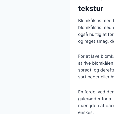
tekstur
Blomkålsris med 
blomkålsris med 
også hurtig at for
og røget smag, d
For at lave blomk
at rive blomkålen
sprødt, og dereft
sort peber eller 
En fordel ved den
gulerødder for a
mængden af bacon 
ønskes.