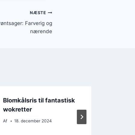
NÆSTE
øntsager: Farverig og
nærende
Blomkålsris til fantastisk
Blomkåls
wokretter
middag
svinek
Af
18. december 2024
Af
23. 