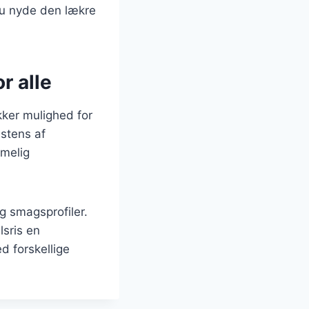
du nyde den lækre
r alle
ker mulighed for
stens af
mmelig
og smagsprofiler.
lsris en
d forskellige