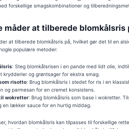
ed forskellige smagskombinationer og tilberedningsme
e måder at tilberede blomkålsris
 at tilberede blomkålsris på, hvilket gør det til en alsi
 nogle populære metoder:
lsris
: Steg blomkålsrisen i en pande med lidt olie, indtil
t krydderier og grøntsager for ekstra smag.
som risotto
: Brug blomkålsris i stedet for ris i en klassis
lon og parmesan for en cremet konsistens.
til wokretter
: Brug blomkålsris som base i wokretter. Ti
g en lækker sauce for en hurtig middag.
r, hvordan blomkålsris kan tilpasses til forskellige rett