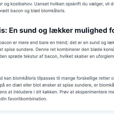
 og kostbehov. Uanset hvilken opskrift du vælger, vil 
prødt bacon og blød blomkålsris.
s: En sund og lækker mulighed fo
bacon er mere end bare en trend; det er en sund og læk
at spise sundere. Denne ret kombinerer den bløde konsi
den sprøde tekstur af bacon, hvilket skaber en uforgle
d kan blomkålsris tilpasses til mange forskellige retter 
å en diæt eller blot ønsker at spise sundere, er blomkå
iens at inkludere i dit køkken. Prøv at eksperimentere me
 din favoritkombination.