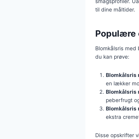
smagsprofiler. Ua
til dine måltider.
Populære 
Blomkålsris med 
du kan prøve:
Blomkålsris
en lækker m
Blomkålsris
peberfrugt og
Blomkålsris
ekstra creme
Disse opskrifter 