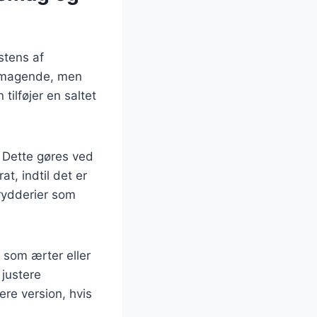
stens af
lsmagende, men
tilføjer en saltet
. Dette gøres ved
t, indtil det er
krydderier som
r som ærter eller
justere
re version, hvis