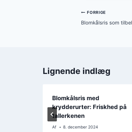
Indlægsnavi
FORRIGE
Blomkålsris som tilbehø
Lignende indlæg
Blomkålsris med
khed på
krydderurter: Friskhed på
tallerkenen
Af
8. december 2024