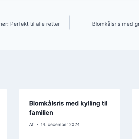
gation
r: Perfekt til alle retter
Blomkålsris med gr
Blomkålsris med kylling til
familien
Af
14. december 2024