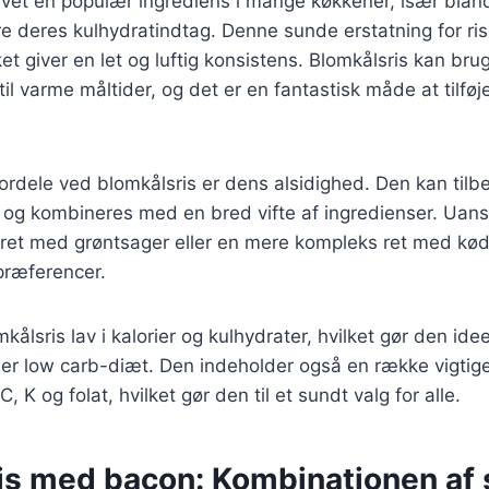
evet en populær ingrediens i mange køkkener, især blan
e deres kulhydratindtag. Denne sunde erstatning for ris 
ket giver en let og luftig konsistens. Blomkålsris kan br
r til varme måltider, og det er en fantastisk måde at tilfø
fordele ved blomkålsris er dens alsidighed. Den kan ti
r og kombineres med en bred vifte af ingredienser. Uan
 ret med grøntsager eller en mere kompleks ret med kød
 præferencer.
ålsris lav i kalorier og kulhydrater, hvilket gør den idee
ller low carb-diæt. Den indeholder også en række vigtig
, K og folat, hvilket gør den til et sundt valg for alle.
is med bacon: Kombinationen af