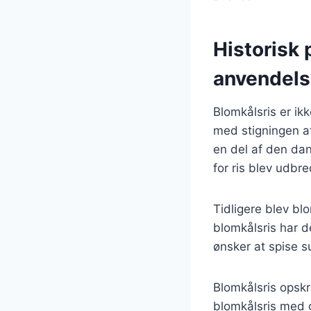
Historisk 
anvendel
Blomkålsris er ik
med stigningen a
en del af den dan
for ris blev udbre
Tidligere blev bl
blomkålsris har d
ønsker at spise 
Blomkålsris opskri
blomkålsris med g