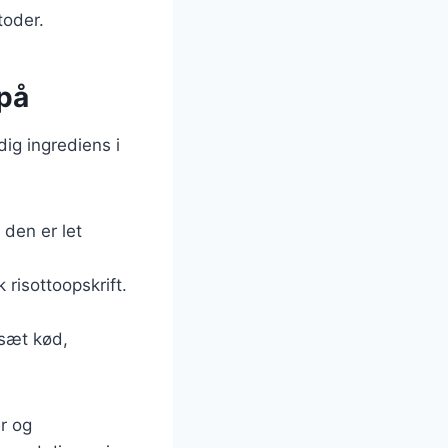
toder.
 på
dig ingrediens i
 den er let
k risottoopskrift.
lsæt kød,
er og