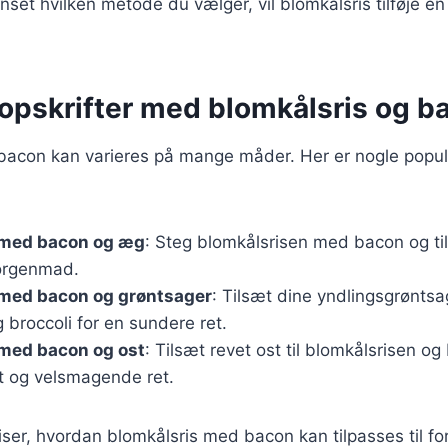
nset hvilken metode du vælger, vil blomkålsris tilføje 
opskrifter med blomkålsris og b
bacon kan varieres på mange måder. Her er nogle populæ
 med bacon og æg
: Steg blomkålsrisen med bacon og ti
orgenmad.
 med bacon og grøntsager
: Tilsæt dine yndlingsgrønts
 broccoli for en sundere ret.
 med bacon og ost
: Tilsæt revet ost til blomkålsrisen og
t og velsmagende ret.
viser, hvordan blomkålsris med bacon kan tilpasses til for