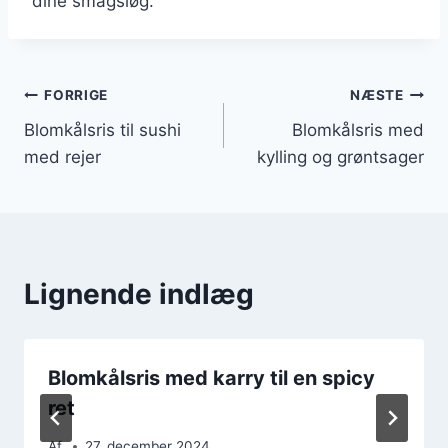
dine smagsløg.
Indlægsnavigation
FORRIGE
NÆSTE
Blomkålsris til sushi
Blomkålsris med
med rejer
kylling og grøntsager
Lignende indlæg
Blomkålsris med karry til en spicy
ret
Af
27. december 2024