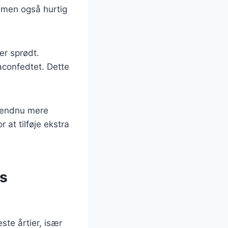
 men også hurtig
er sprødt.
aconfedtet. Dette
n endnu mere
 at tilføje ekstra
ns
ste årtier, især