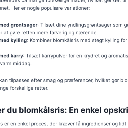
lberedes på mange forskellige måder, hvilket gør det til 
enet. Her er nogle populære variationer:
 med grøntsager
: Tilsæt dine yndlingsgrøntsager som g
for at gøre retten mere farverig og nærende.
med kylling
: Kombiner blomkålsris med stegt kylling for
 med karry
: Tilsæt karrypulver for en krydret og aromatis
n varm middag.
kan tilpasses efter smag og præferencer, hvilket gør blom
ge forskellige retter.
r du blomkålsris: En enkel opskri
s er en enkel proces, der kræver få ingredienser og lidt 