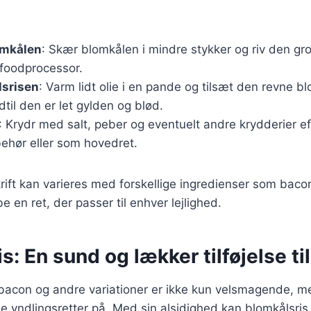
omkålen
: Skær blomkålen i mindre stykker og riv den gro
 foodprocessor.
lsrisen
: Varm lidt olie i en pande og tilsæt den revne bl
dtil den er let gylden og blød.
: Krydr med salt, peber og eventuelt andre krydderier e
behør eller som hovedret.
ft kan varieres med forskellige ingredienser som bacon
e en ret, der passer til enhver lejlighed.
s: En sund og lækker tilføjelse til
bacon og andre variationer er ikke kun velsmagende, 
 yndlingsretter på. Med sin alsidighed kan blomkålsris t