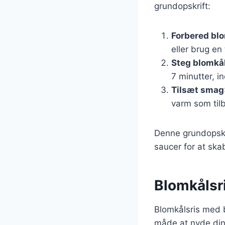
grundopskrift:
Forbered bl
eller brug en
Steg blomkå
7 minutter, in
Tilsæt smag
varm som til
Denne grundopskri
saucer for at skab
Blomkålsri
Blomkålsris med 
måde at nyde dine