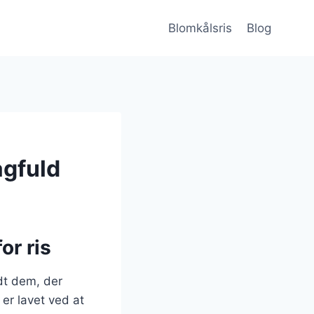
Blomkålsris
Blog
agfuld
or ris
dt dem, der
er lavet ved at