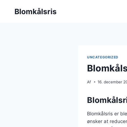
Fortsæt
Blomkålsris
til
indhold
UNCATEGORIZED
Blomkåls
Af
16. december 2
Blomkålsri
Blomkålsris er bl
ønsker at reducer