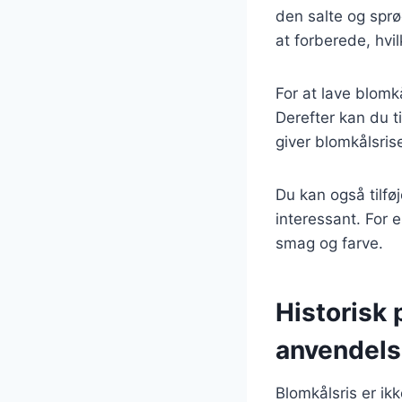
den salte og spr
at forberede, hvil
For at lave blomk
Derefter kan du t
giver blomkålsris
Du kan også tilfø
interessant. For e
smag og farve.
Historisk 
anvendel
Blomkålsris er ik