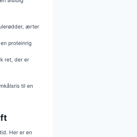
en alsidig
ulerødder, ærter
 en proteinrig
k ret, der er
kålsris til en
ft
tid. Her er en