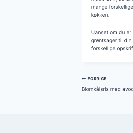
mange forskellige
køkken.
Uanset om du er på
grøntsager til di
forskellige opskri
Indlægsnavi
FORRIGE
Blomkålsris med avo