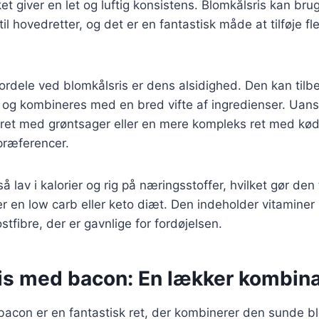
ket giver en let og luftig konsistens. Blomkålsris kan br
 til hovedretter, og det er en fantastisk måde at tilføje fl
fordele ved blomkålsris er dens alsidighed. Den kan ti
r og kombineres med en bred vifte af ingredienser. Uan
 ret med grøntsager eller en mere kompleks ret med kød
 præferencer.
å lav i kalorier og rig på næringsstoffer, hvilket gør den t
er en low carb eller keto diæt. Den indeholder vitamine
tfibre, der er gavnlige for fordøjelsen.
is med bacon: En lækker kombina
bacon er en fantastisk ret, der kombinerer den sunde b