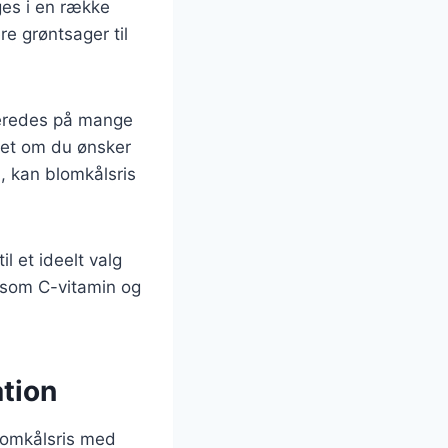
uges i en række
ere grøntsager til
lberedes på mange
set om du ønsker
, kan blomkålsris
il et ideelt valg
r som C-vitamin og
tion
lomkålsris med