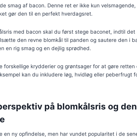
øde smag af bacon. Denne ret er ikke kun velsmagende,
ket gør den til en perfekt hverdagsret.
ålsris med bacon skal du først stege baconet, indtil det 
ilsætte den revne blomkål til panden og sautere den i b
en en rig smag og en dejlig sprødhed.
je forskellige krydderier og grøntsager for at gøre rette
ksempel kan du inkludere løg, hvidløg eller peberfrugt for
perspektiv på blomkålsris og de
se
ke en ny opfindelse, men har vundet popularitet i de sene