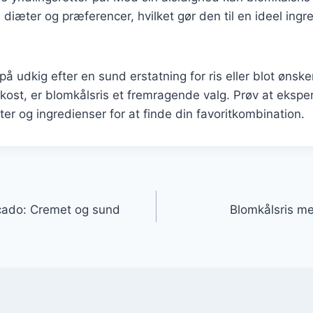
 diæter og præferencer, hvilket gør den til en ideel ingre
 udkig efter en sund erstatning for ris eller blot ønsker 
n kost, er blomkålsris et fremragende valg. Prøv at eks
fter og ingredienser for at finde din favoritkombination.
gation
cado: Cremet og sund
Blomkålsris m