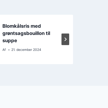
Blomkålsris med
Blomkål
grøntsagsbouillon til
kokos
suppe
Af
7. d
Af
21. december 2024