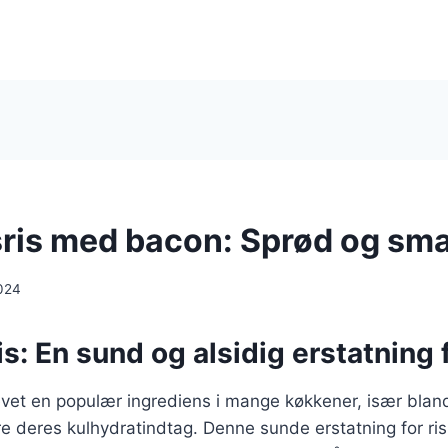
ris med bacon: Sprød og sm
024
s: En sund og alsidig erstatning f
evet en populær ingrediens i mange køkkener, især blan
e deres kulhydratindtag. Denne sunde erstatning for ris 