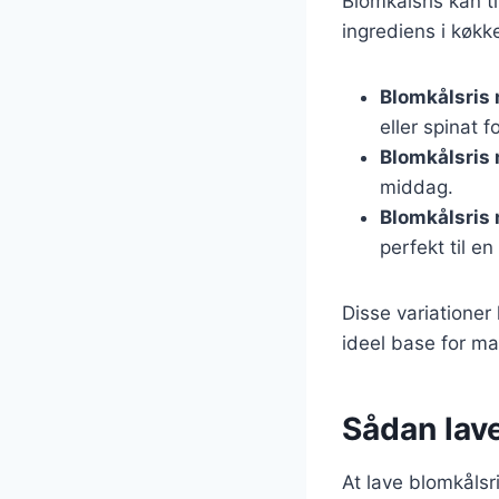
Blomkålsris kan ti
ingrediens i køkk
Blomkålsris
eller spinat 
Blomkålsris 
middag.
Blomkålsris
perfekt til e
Disse variationer 
ideel base for man
Sådan lave
At lave blomkålsri