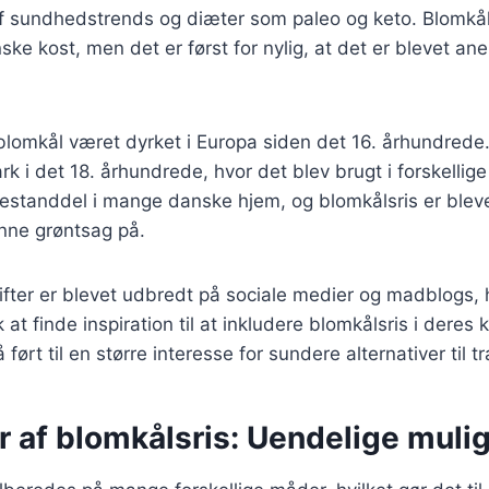
f sundhedstrends og diæter som paleo og keto. Blomkå
ske kost, men det er først for nylig, at det er blevet a
 blomkål været dyrket i Europa siden det 16. århundrede.
 i det 18. århundrede, hvor det blev brugt i forskellige 
bestanddel i mange danske hjem, og blomkålsris er ble
nne grøntsag på.
ifter er blevet udbredt på sociale medier og madblogs, h
lk at finde inspiration til at inkludere blomkålsris i deres
ført til en større interesse for sundere alternativer til tra
r af blomkålsris: Uendelige muli