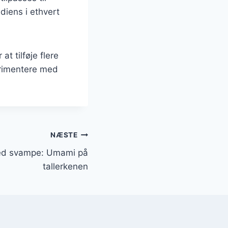
diens i ethvert
at tilføje flere
perimentere med
NÆSTE
ed svampe: Umami på
tallerkenen