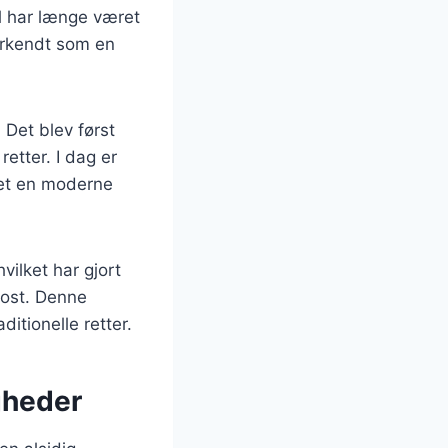
l har længe været
nerkendt som en
 Det blev først
retter. I dag er
vet en moderne
vilket har gjort
 kost. Denne
ditionelle retter.
gheder