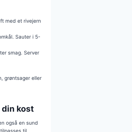
ft med et rivejern
omkål. Sauter i 5-
fter smag. Server
, grøntsager eller
 din kost
men også en sund
ilpasses til