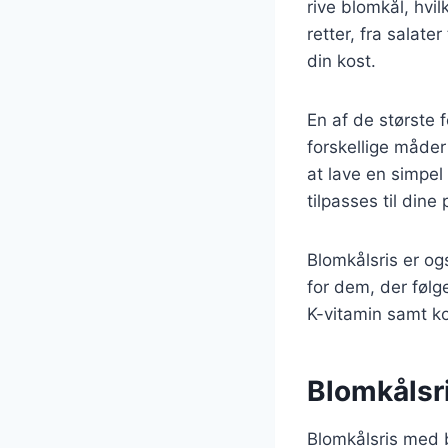
rive blomkål, hvil
retter, fra salater
din kost.
En af de største 
forskellige måde
at lave en simpel
tilpasses til dine
Blomkålsris er ogs
for dem, der følg
K-vitamin samt kos
Blomkålsr
Blomkålsris med 