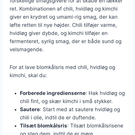
forskellige smagsgivere for at skabe en lækker
ret. Kombinationen af chili, hvidløg og kimchi
giver en krydret og umami-rig smag, der kan
løfte retten til nye højder. Chili tilføjer varme,
hvidløg giver dybde, og kimchi tilføjer en
fermenteret, syrlig smag, der er både sund og
velsmagende.
For at lave blomkålsris med chili, hvidløg og
kimchi, skal du:
Forberede ingredienserne
: Hak hvidløg og
chili fint, og skær kimchi i små stykker.
Sautere
: Start med at sautere hvidløg og
chili i olie, indtil de er duftende.
Tilsæt blomkålsris
: Tilsæt blomkålsrisene
og steg dem, indtil de er møre.