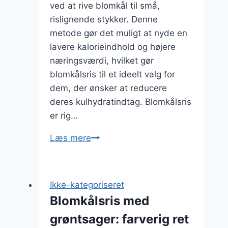
ved at rive blomkål til små,
rislignende stykker. Denne
metode gør det muligt at nyde en
lavere kalorieindhold og højere
næringsværdi, hvilket gør
blomkålsris til et ideelt valg for
dem, der ønsker at reducere
deres kulhydratindtag. Blomkålsris
er rig…
Blomkålsris
Læs mere
med
kokosmælk
og
Ikke-kategoriseret
edamame
Blomkålsris med
grøntsager: farverig ret