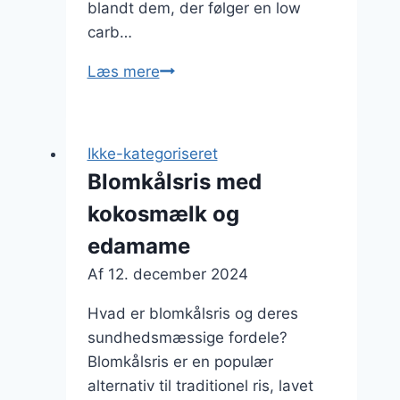
blandt dem, der følger en low
carb…
Blomkålsris
Læs mere
med
hvidløg
som
Ikke-kategoriseret
smagsgiver
Blomkålsris med
kokosmælk og
edamame
Af
12. december 2024
Hvad er blomkålsris og deres
sundhedsmæssige fordele?
Blomkålsris er en populær
alternativ til traditionel ris, lavet