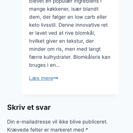
blevet en populær ingrediens i
mange køkkener, især blandt
dem, der følger en low carb eller
keto livsstil. Denne innovative ret
er lavet ved at rive blomkål,
hvilket giver en tekstur, der
minder om ris, men med langt
færre kulhydrater. Blomkålsris kan
bruges i en…
Blomkålsris
Læs mere
til
low
carb
Skriv et svar
måltid
Din e-mailadresse vil ikke blive publiceret.
Krævede felter er markeret med
*