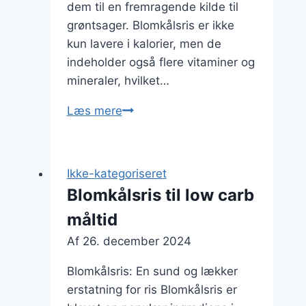
dem til en fremragende kilde til
grøntsager. Blomkålsris er ikke
kun lavere i kalorier, men de
indeholder også flere vitaminer og
mineraler, hvilket…
Blomkålsris
Læs mere
med
bacon
til
Ikke-kategoriseret
frokost
Blomkålsris til low carb
måltid
Af
26. december 2024
Blomkålsris: En sund og lækker
erstatning for ris Blomkålsris er