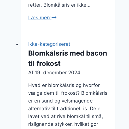
retter. Blomkålsris er ikke…
Blomkålsris
Læs mere
som
tilbehør
til
Ikke-kategoriseret
hovedretter
Blomkålsris med bacon
til frokost
Af
19. december 2024
Hvad er blomkålsris og hvorfor
vælge dem til frokost? Blomkålsris
er en sund og velsmagende
alternativ til traditionel ris. De er
lavet ved at rive blomkål til små,
rislignende stykker, hvilket gør