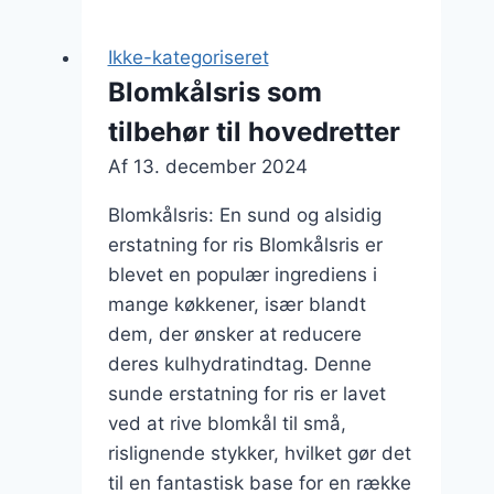
grøntsager:
farverig
Ikke-kategoriseret
ret
Blomkålsris som
til
tilbehør til hovedretter
middag
Af
13. december 2024
Blomkålsris: En sund og alsidig
erstatning for ris Blomkålsris er
blevet en populær ingrediens i
mange køkkener, især blandt
dem, der ønsker at reducere
deres kulhydratindtag. Denne
sunde erstatning for ris er lavet
ved at rive blomkål til små,
rislignende stykker, hvilket gør det
til en fantastisk base for en række