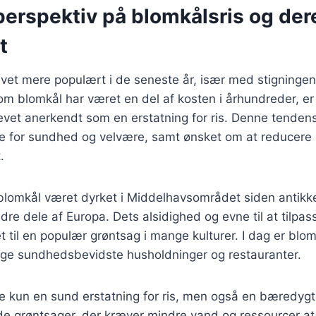
perspektiv på blomkålsris og der
t
evet mere populært i de seneste år, især med stigningen
om blomkål har været en del af kosten i århundreder, er 
blevet anerkendt som en erstatning for ris. Denne tendens
se for sundhed og velvære, samt ønsket om at reducere
.
 blomkål været dyrket i Middelhavsområdet siden antikk
ndre dele af Europa. Dets alsidighed og evne til at tilpas
et til en populær grøntsag i mange kulturer. I dag er blom
ge sundhedsbevidste husholdninger og restauranter.
ke kun en sund erstatning for ris, men også en bæredyg
de grøntsager, der kræver mindre vand og ressourcer at