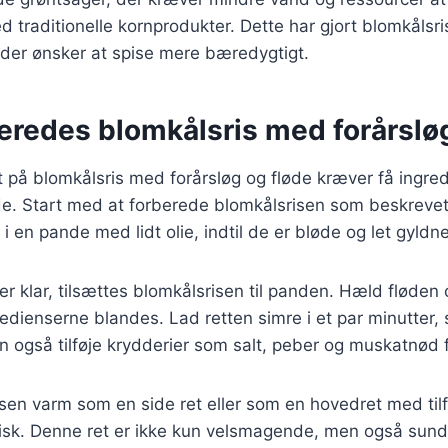
traditionelle kornprodukter. Dette har gjort blomkålsris
 der ønsker at spise mere bæredygtigt.
eredes blomkålsris med forårslø
t på blomkålsris med forårsløg og fløde kræver få ingre
de. Start med at forberede blomkålsrisen som beskrevet 
 i en pande med lidt olie, indtil de er bløde og let gyldne
er klar, tilsættes blomkålsrisen til panden. Hæld fløden 
gredienserne blandes. Lad retten simre i et par minutter
n også tilføje krydderier som salt, peber og muskatnød 
sen varm som en side ret eller som en hovedret med tilfø
 fisk. Denne ret er ikke kun velsmagende, men også sun