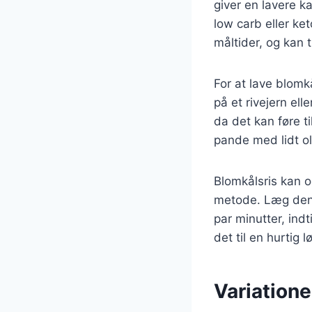
giver en lavere ka
low carb eller ket
måltider, og kan 
For at lave blomk
på et rivejern el
da det kan føre t
pande med lidt ol
Blomkålsris kan o
metode. Læg den 
par minutter, ind
det til en hurtig l
Variatione