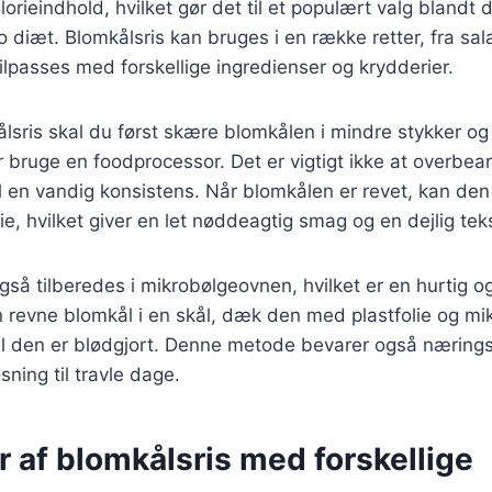
lorieindhold, hvilket gør det til et populært valg blandt 
o diæt. Blomkålsris kan bruges i en række retter, fra sala
tilpasses med forskellige ingredienser og krydderier.
ålsris skal du først skære blomkålen i mindre stykker og
ler bruge en foodprocessor. Det er vigtigt ikke at overbe
il en vandig konsistens. Når blomkålen er revet, kan den
ie, hvilket giver en let nøddeagtig smag og en dejlig teks
gså tilberedes i mikrobølgeovnen, hvilket er en hurtig og
revne blomkål i en skål, dæk den med plastfolie og mik
til den er blødgjort. Denne metode bevarer også næring
øsning til travle dage.
r af blomkålsris med forskellige