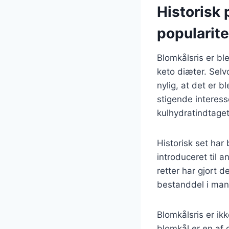
Historisk 
popularite
Blomkålsris er bl
keto diæter. Selv
nylig, at det er 
stigende interes
kulhydratindtaget
Historisk set har
introduceret til a
retter har gjort d
bestanddel i man
Blomkålsris er ik
blomkål er en af 