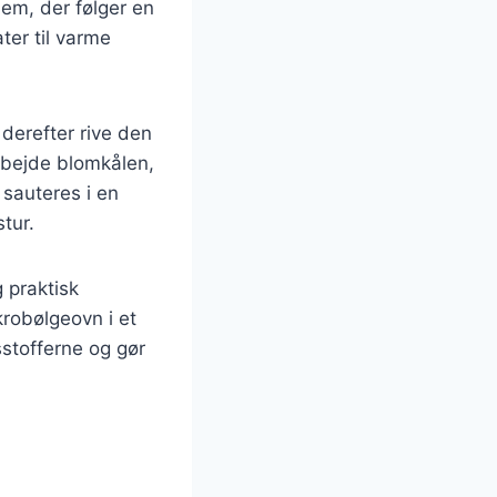
dem, der følger en
ter til varme
 derefter rive den
arbejde blomkålen,
 sauteres i en
tur.
 praktisk
robølgeovn i et
sstofferne og gør