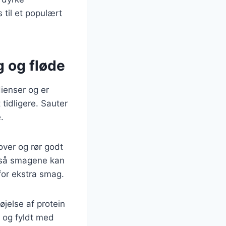
 til et populært
g og fløde
dienser og er
tidligere. Sauter
.
over og rør godt
, så smagene kan
for ekstra smag.
jelse af protein
d og fyldt med