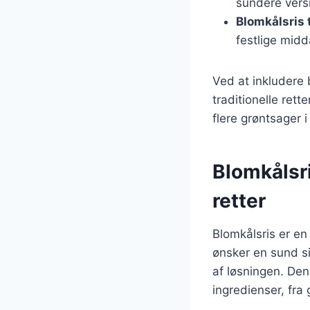
sundere vers
Blomkålsris 
festlige mid
Ved at inkludere
traditionelle ret
flere grøntsager i
Blomkålsri
retter
Blomkålsris er en
ønsker en sund si
af løsningen. Den
ingredienser, fra 