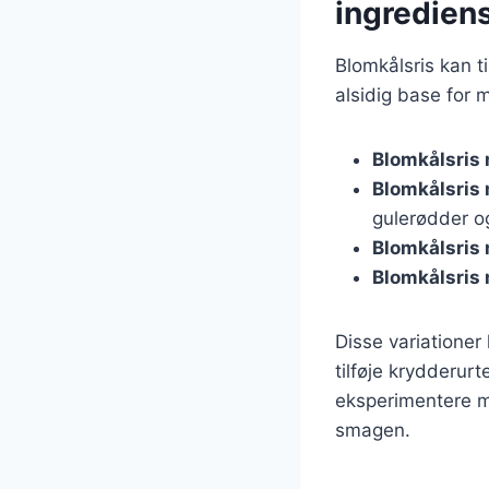
ingredien
Blomkålsris kan t
alsidig base for 
Blomkålsris 
Blomkålsris
gulerødder o
Blomkålsris
Blomkålsris
Disse variationer
tilføje krydderurt
eksperimentere me
smagen.