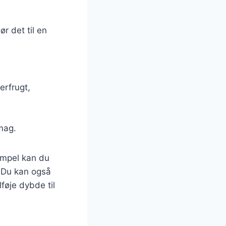
r det til en
erfrugt,
smag.
empel kan du
t. Du kan også
føje dybde til