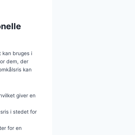
onelle
t kan bruges i
 for dem, der
omkålsris kan
vilket giver en
ris i stedet for
ter for en