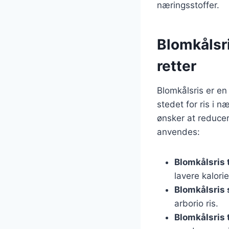
næringsstoffer.
Blomkålsri
retter
Blomkålsris er en
stedet for ris i n
ønsker at reducer
anvendes:
Blomkålsris t
lavere kalori
Blomkålsris 
arborio ris.
Blomkålsris 