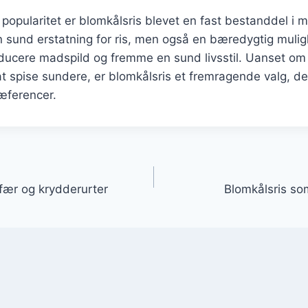
popularitet er blomkålsris blevet en fast bestanddel i 
n sund erstatning for ris, men også en bæredygtig muli
ducere madspild og fremme en sund livsstil. Uanset om
at spise sundere, er blomkålsris et fremragende valg, der
æferencer.
gation
fær og krydderurter
Blomkålsris so