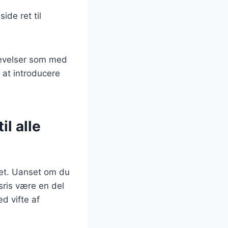
ide ret til
levelser som med
 at introducere
il alle
 ret. Uanset om du
lsris være en del
d vifte af