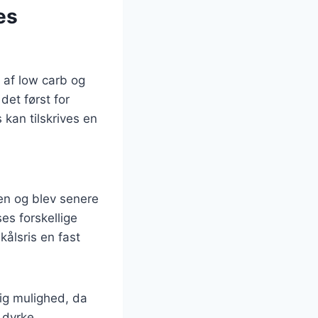
es
 af low carb og
det først for
 kan tilskrives en
en og blev senere
ses forskellige
kålsris en fast
tig mulighed, da
 dyrke