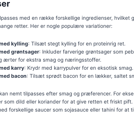
ser
ilpasses med en række forskellige ingredienser, hvilket gø
mange retter. Her er nogle populære variationer:
med kylling
: Tilsæt stegt kylling for en proteinrig ret.
 med grøntsager
: Inkluder farverige grøntsager som peb
g ærter for ekstra smag og næringsstoffer.
 med karry
: Krydr med karrypulver for en eksotisk smag.
 med bacon
: Tilsæt sprødt bacon for en lækker, saltet 
 kan nemt tilpasses efter smag og præferencer. For eks
er som dild eller koriander for at give retten et friskt pif
d forskellige saucer som sojasauce eller tahini for at til