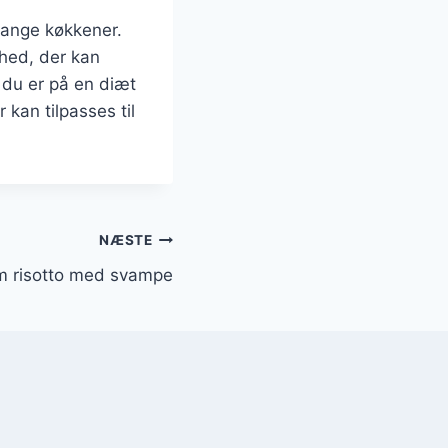
mange køkkener.
ghed, der kan
 du er på en diæt
 kan tilpasses til
NÆSTE
m risotto med svampe