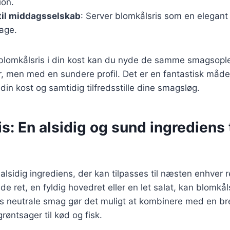
ion.
til middagsselskab
: Server blomkålsris som en elegant s
dage.
 blomkålsris i din kost kan du nyde de samme smagsop
ter, men med en sundere profil. Det er en fantastisk måde
 din kost og samtidig tilfredsstille dine smagsløg.
s: En alsidig og sund ingrediens t
 alsidig ingrediens, der kan tilpasses til næsten enhver
de ret, en fyldig hovedret eller en let salat, kan blomkå
s neutrale smag gør det muligt at kombinere med en bre
grøntsager til kød og fisk.