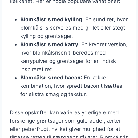
køkkenet. Her er nogle populære variationer:
Blomkålsris med kylling
: En sund ret, hvor
blomkålsris serveres med grillet eller stegt
kylling og grøntsager.
Blomkålsris med karry
: En krydret version,
hvor blomkålsrisen tilberedes med
karrypulver og grøntsager for en indisk
inspireret ret.
Blomkålsris med bacon
: En lækker
kombination, hvor sprødt bacon tilsættes
for ekstra smag og tekstur.
Disse opskrifter kan varieres yderligere med
forskellige grøntsager som gulerødder, ærter
eller peberfrugt, hvilket giver mulighed for at
tilpasse retten til sæsonens råvarer. Blomkålsris