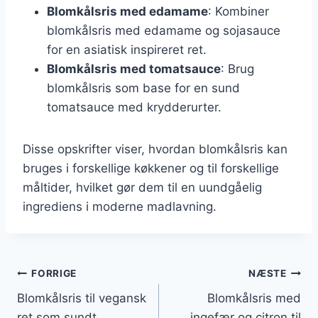
Blomkålsris med edamame
: Kombiner
blomkålsris med edamame og sojasauce
for en asiatisk inspireret ret.
Blomkålsris med tomatsauce
: Brug
blomkålsris som base for en sund
tomatsauce med krydderurter.
Disse opskrifter viser, hvordan blomkålsris kan
bruges i forskellige køkkener og til forskellige
måltider, hvilket gør dem til en uundgåelig
ingrediens i moderne madlavning.
Indlægsnavigation
FORRIGE
NÆSTE
Blomkålsris til vegansk
Blomkålsris med
ret som sundt
ingefær og citron til