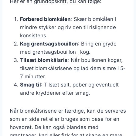
Her er en grundopskrift, du kan følge:
Forbered blomkålen
: Skær blomkålen i
mindre stykker og riv den til rislignende
konsistens.
Kog grøntsagsbouillon
: Bring en gryde
med grøntsagsbouillon i kog.
Tilsæt blomkålsris
: Når bouillonen koger,
tilsæt blomkålsrisene og lad dem simre i 5-
7 minutter.
Smag til
: Tilsæt salt, peber og eventuelt
andre krydderier efter smag.
Når blomkålsrisene er færdige, kan de serveres
som en side ret eller bruges som base for en
hovedret. De kan også blandes med
grøntsager, kød eller fisk for at skabe en mere