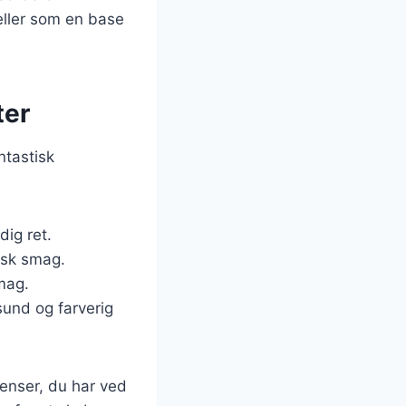
eller som en base
ter
ntastisk
dig ret.
isk smag.
smag.
sund og farverig
ienser, du har ved