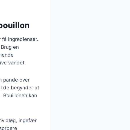
bouillon
 få ingredienser.
 Brug en
ignende
live vandet.
en pande over
il de begynder at
g. Bouillonen kan
hvidløg, ingefær
bsorbere