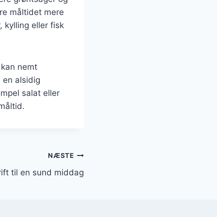
øre måltidet mere
ylling eller fisk
e kan nemt
 en alsidig
mpel salat eller
måltid.
NÆSTE
ift til en sund middag