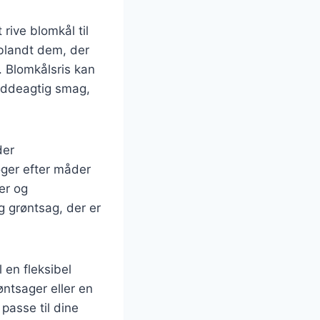
 rive blomkål til
 blandt dem, der
. Blomkålsris kan
 nøddeagtig smag,
der
ger efter måder
er og
g grøntsag, der er
 en fleksibel
ntsager eller en
passe til dine