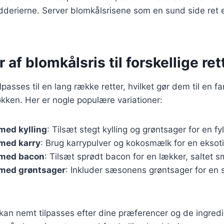
dderierne. Server blomkålsrisene som en sund side ret 
 af blomkålsris til forskellige ret
lpasses til en lang række retter, hvilket gør dem til en fa
køkken. Her er nogle populære variationer:
med kylling
: Tilsæt stegt kylling og grøntsager for en fyl
 med karry
: Brug karrypulver og kokosmælk for en eksot
 med bacon
: Tilsæt sprødt bacon for en lækker, saltet 
 med grøntsager
: Inkluder sæsonens grøntsager for en 
 kan nemt tilpasses efter dine præferencer og de ingred