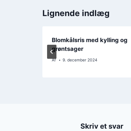
Lignende indlæg
ngefær
Blomkålsris med kylling og
grøntsager
Af
9. december 2024
Skriv et svar