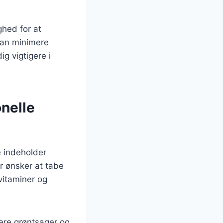
ghed for at
man minimere
g vigtigere i
onelle
De indeholder
er ønsker at tabe
 vitaminer og
flere grøntsager og