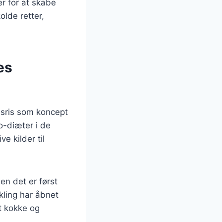
r for at skabe
lde retter,
es
lsris som koncept
o-diæter i de
e kilder til
men det er først
ikling har åbnet
et kokke og