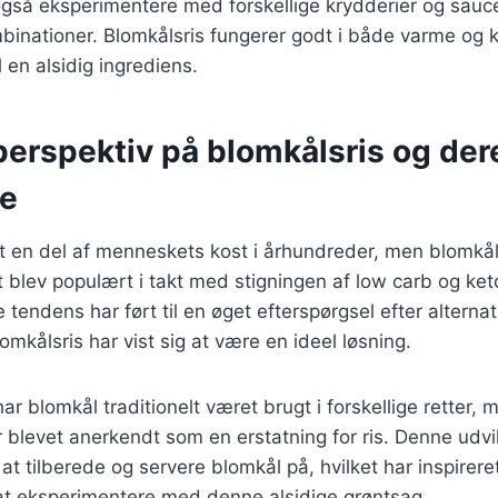
gså eksperimentere med forskellige krydderier og sauce
nationer. Blomkålsris fungerer godt i både varme og ko
l en alsidig ingrediens.
perspektiv på blomkålsris og der
se
t en del af menneskets kost i århundreder, men blomkå
Det blev populært i takt med stigningen af low carb og ket
tendens har ført til en øget efterspørgsel efter alternativ
omkålsris har vist sig at være en ideel løsning.
ar blomkål traditionelt været brugt i forskellige retter, 
 er blevet anerkendt som en erstatning for ris. Denne udv
at tilberede og servere blomkål på, hvilket har inspirer
at eksperimentere med denne alsidige grøntsag.