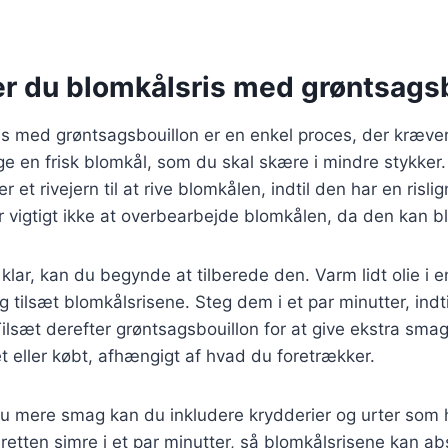
er du blomkålsris med grøntsags
is med grøntsagsbouillon er en enkel proces, der kræver
e en frisk blomkål, som du skal skære i mindre stykker.
r et rivejern til at rive blomkålen, indtil den har en risl
r vigtigt ikke at overbearbejde blomkålen, da den kan b
klar, kan du begynde at tilberede den. Varm lidt olie i 
tilsæt blomkålsrisene. Steg dem i et par minutter, indt
 Tilsæt derefter grøntsagsbouillon for at give ekstra sma
 eller købt, afhængigt af hvad du foretrækker.
dnu mere smag kan du inkludere krydderier og urter som 
d retten simre i et par minutter, så blomkålsrisene kan a