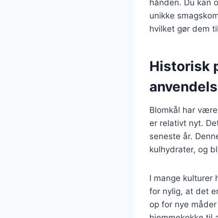
hånden. Du kan o
unikke smagskombi
hvilket gør dem ti
Historisk 
anvendel
Blomkål har være
er relativt nyt. 
seneste år. Denne 
kulhydrater, og bl
I mange kulturer h
for nylig, at det
op for nye måder 
hjemmekokke til 