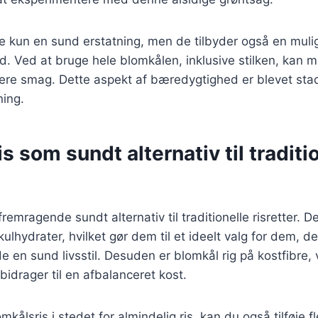
ke kun en sund erstatning, men de tilbyder også en muli
. Ved at bruge hele blomkålen, inklusive stilken, kan 
re smag. Dette aspekt af bæredygtighed er blevet stadi
ing.
s som sundt alternativ til traditi
fremragende sundt alternativ til traditionelle risretter. 
kulhydrater, hvilket gør dem til et ideelt valg for dem, d
de en sund livsstil. Desuden er blomkål rig på kostfibre,
 bidrager til en afbalanceret kost.
kålsris i stedet for almindelig ris, kan du også tilføje 