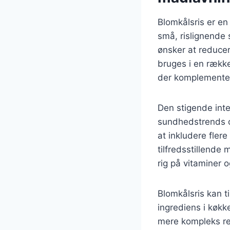
Blomkålsris er en 
små, rislignende 
ønsker at reducer
bruges i en række 
der komplementer
Den stigende inter
sundhedstrends o
at inkludere fler
tilfredsstillende
rig på vitaminer o
Blomkålsris kan t
ingrediens i køkk
mere kompleks ret