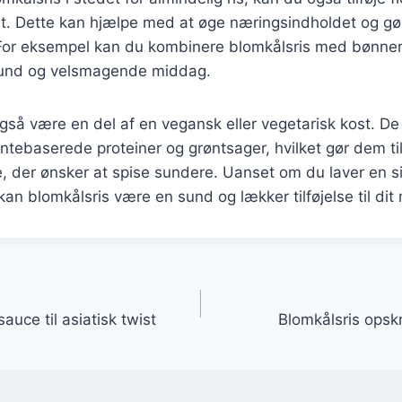
 ret. Dette kan hjælpe med at øge næringsindholdet og g
. For eksempel kan du kombinere blomkålsris med bønner, k
sund og velsmagende middag.
gså være en del af en vegansk eller vegetarisk kost. D
ntebaserede proteiner og grøntsager, hvilket gør dem til
le, der ønsker at spise sundere. Uanset om du laver en si
an blomkålsris være en sund og lækker tilføjelse til dit 
gation
auce til asiatisk twist
Blomkålsris opskr