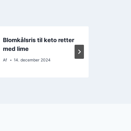
Blomkålsris til keto retter
Blomkål
med lime
grønts
Af
14. december 2024
Af
27. 