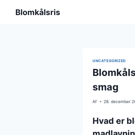
Fortsæt
Blomkålsris
til
indhold
UNCATEGORIZED
Blomkåls
smag
Af
28. december 
Hvad er bl
madlavni