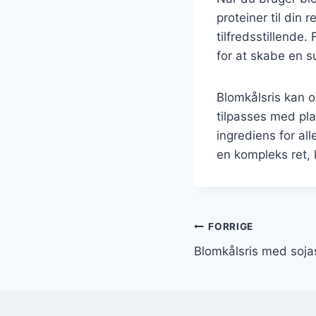
proteiner til din
tilfredsstillende
for at skabe en 
Blomkålsris kan o
tilpasses med pla
ingrediens for al
en kompleks ret, k
Indlægsnavi
FORRIGE
Blomkålsris med sojas