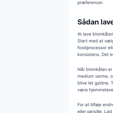
præferencer.
Sådan lav
At lave blomkålsr
Start med at vælg
foodprocessor elle
konsistens. Det e
Når blomkålen er 
medium varme, og 
blive let gyldne.
være hjemmelavet
For at tilføje en
eller persille. La