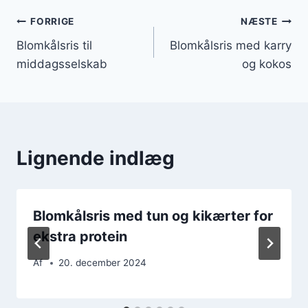
Indlægsnavigation
FORRIGE
NÆSTE
Blomkålsris til
Blomkålsris med karry
middagsselskab
og kokos
Lignende indlæg
Blomkålsris med tun og kikærter for
ekstra protein
Af
20. december 2024