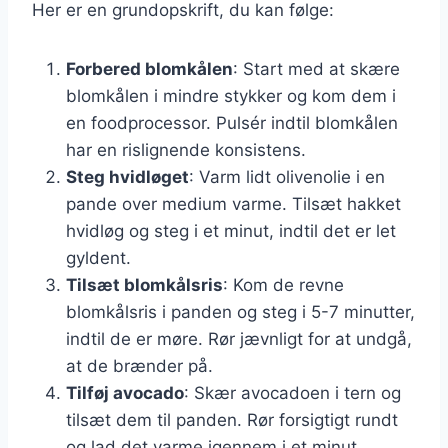
Her er en grundopskrift, du kan følge:
Forbered blomkålen
: Start med at skære
blomkålen i mindre stykker og kom dem i
en foodprocessor. Pulsér indtil blomkålen
har en rislignende konsistens.
Steg hvidløget
: Varm lidt olivenolie i en
pande over medium varme. Tilsæt hakket
hvidløg og steg i et minut, indtil det er let
gyldent.
Tilsæt blomkålsris
: Kom de revne
blomkålsris i panden og steg i 5-7 minutter,
indtil de er møre. Rør jævnligt for at undgå,
at de brænder på.
Tilføj avocado
: Skær avocadoen i tern og
tilsæt dem til panden. Rør forsigtigt rundt
og lad det varme igennem i et minut.