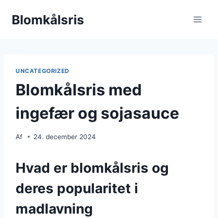
Fortsæt
Blomkålsris
til
indhold
UNCATEGORIZED
Blomkålsris med
ingefær og sojasauce
Af
24. december 2024
Hvad er blomkålsris og
deres popularitet i
madlavning