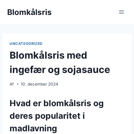
Fortsæt
Blomkålsris
til
indhold
UNCATEGORIZED
Blomkålsris med
ingefær og sojasauce
Af
10. december 2024
Hvad er blomkålsris og
deres popularitet i
madlavning