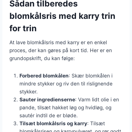
Sådan tilberedes
blomkålsris med karry trin
for trin
At lave blomkålsris med karry er en enkel
proces, der kan gøres på kort tid. Her er en
grundopskrift, du kan følge:
Forbered blomkålen
: Skær blomkålen i
mindre stykker og riv den til rislignende
stykker.
Sauter ingredienserne
: Varm lidt olie i en
pande, tilsæt hakket løg og hvidløg, og
sautér indtil de er bløde.
Tilsæt blomkålsris og karry
: Tilsæt
blomkålsrisen og karrypulveret, og rør godt