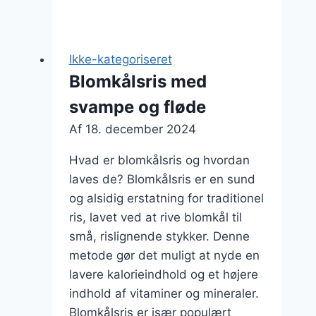
med
æg
som
Ikke-kategoriseret
morgenmad
Blomkålsris med
svampe og fløde
Af
18. december 2024
Hvad er blomkålsris og hvordan
laves de? Blomkålsris er en sund
og alsidig erstatning for traditionel
ris, lavet ved at rive blomkål til
små, rislignende stykker. Denne
metode gør det muligt at nyde en
lavere kalorieindhold og et højere
indhold af vitaminer og mineraler.
Blomkålsris er især populært