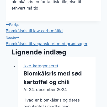
blomkålsris en fantastisk tilføjelse til
ethvert måltid.
Indlægsnavigation
Forrige
Blomkålsris til low carb måltid
Næste
Blomkålsris til vegansk ret med grøntsager
Lignende indlæg
Ikke-kategoriseret
Blomkålsris med sød
kartoffel og chili
Af
24. december 2024
Hvad er blomkålsris og deres
popularitet i madlavning