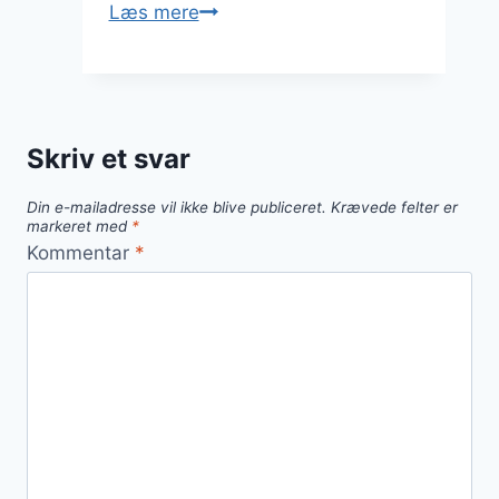
Blomkålsris
Læs mere
med
grøntsagsbouillon:
Intensiv
smag
Skriv et svar
Din e-mailadresse vil ikke blive publiceret.
Krævede felter er
markeret med
*
Kommentar
*