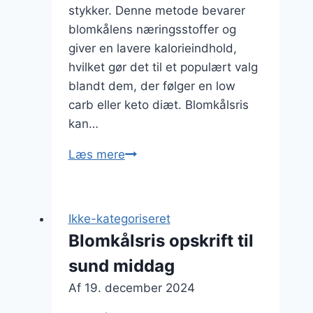
stykker. Denne metode bevarer
blomkålens næringsstoffer og
giver en lavere kalorieindhold,
hvilket gør det til et populært valg
blandt dem, der følger en low
carb eller keto diæt. Blomkålsris
kan…
Blomkålsris
Læs mere
med
sojasauce
og
Ikke-kategoriseret
hvidløg
Blomkålsris opskrift til
sund middag
Af
19. december 2024