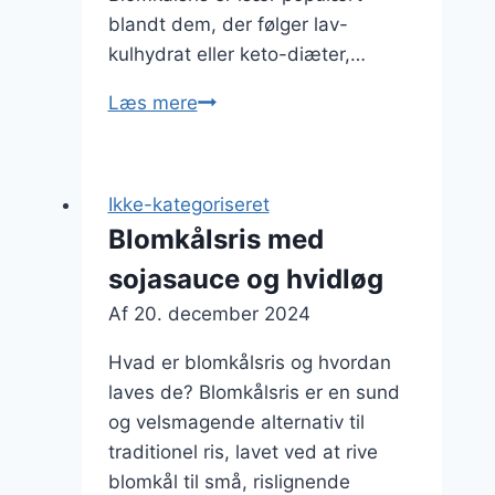
blandt dem, der følger lav-
kulhydrat eller keto-diæter,…
Blomkålsris
Læs mere
med
svampe
og
Ikke-kategoriseret
fløde
Blomkålsris med
sojasauce og hvidløg
Af
20. december 2024
Hvad er blomkålsris og hvordan
laves de? Blomkålsris er en sund
og velsmagende alternativ til
traditionel ris, lavet ved at rive
blomkål til små, rislignende