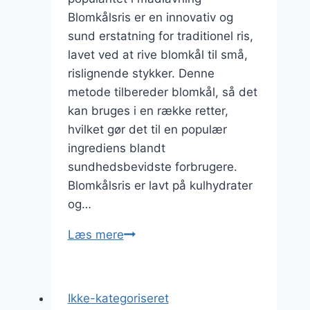
Blomkålsris er en innovativ og
sund erstatning for traditionel ris,
lavet ved at rive blomkål til små,
rislignende stykker. Denne
metode tilbereder blomkål, så det
kan bruges i en række retter,
hvilket gør det til en populær
ingrediens blandt
sundhedsbevidste forbrugere.
Blomkålsris er lavt på kulhydrater
og…
Blomkålsris
Læs mere
med
sød
kartoffel
Ikke-kategoriseret
og