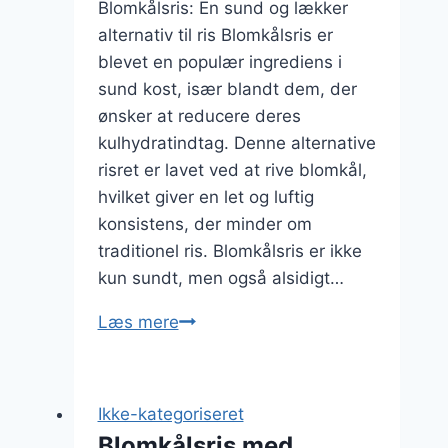
Blomkålsris: En sund og lækker
alternativ til ris Blomkålsris er
blevet en populær ingrediens i
sund kost, især blandt dem, der
ønsker at reducere deres
kulhydratindtag. Denne alternative
risret er lavet ved at rive blomkål,
hvilket giver en let og luftig
konsistens, der minder om
traditionel ris. Blomkålsris er ikke
kun sundt, men også alsidigt…
Blomkålsris
Læs mere
opskrift
til
sund
Ikke-kategoriseret
middag
Blomkålsris med