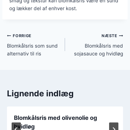
smag og tekstur kan blomkålsris være en sund
og lækker del af enhver kost.
Indlægsnavigation
FORRIGE
NÆSTE
Blomkålsris som sund
Blomkålsris med
alternativ til ris
sojasauce og hvidløg
Lignende indlæg
Blomkålsris med olivenolie og
hvidløg