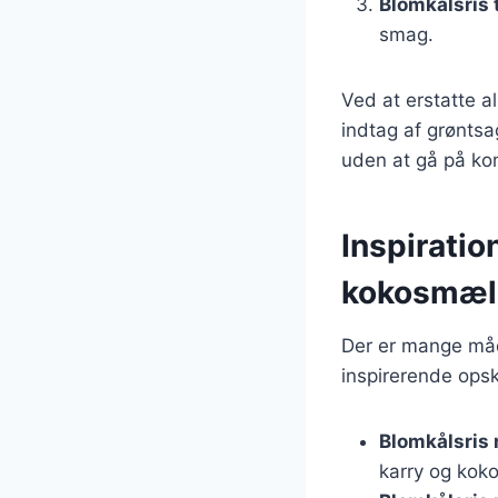
Blomkålsris 
smag.
Ved at erstatte a
indtag af grøntsag
uden at gå på k
Inspiratio
kokosmæl
Der er mange måd
inspirerende opsk
Blomkålsris 
karry og kok