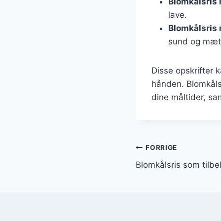
Blomkålsris
lave.
Blomkålsris
sund og mæt
Disse opskrifter 
hånden. Blomkålsr
dine måltider, sa
Indlægsnavi
FORRIGE
Blomkålsris som tilbeh