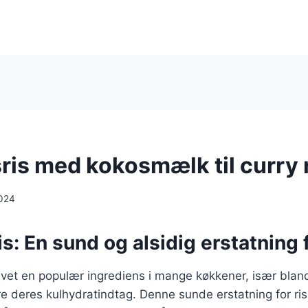
ris med kokosmælk til curry 
024
s: En sund og alsidig erstatning f
evet en populær ingrediens i mange køkkener, især blan
e deres kulhydratindtag. Denne sunde erstatning for ris 