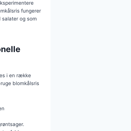
eksperimentere
omkålsris fungerer
il salater og som
onelle
ges i en række
bruge blomkålsris
en
grøntsager.