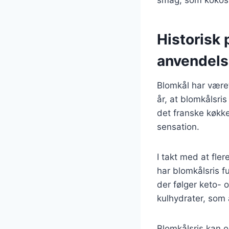
Historisk 
anvendel
Blomkål har været
år, at blomkålsri
det franske køkk
sensation.
I takt med at fl
har blomkålsris fu
der følger keto- 
kulhydrater, som 
Blomkålsris kan og