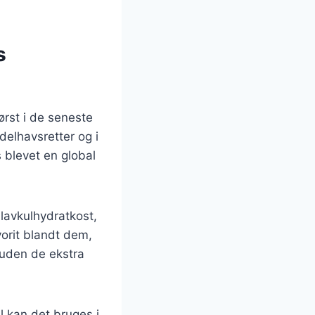
s
ørst i de seneste
delhavsretter og i
 blevet en global
lavkulhydratkost,
vorit blandt dem,
r uden de ekstra
el kan det bruges i