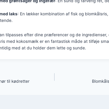
 med grøntsager og ingefær
: En sund og farverig ret, de
 med laks
: En lækker kombination af fisk og blomkålsris
tende.
kan tilpasses efter dine præferencer og de ingredienser,
is med kokosmælk er en fantastisk måde at tilføje smag
mtidig med at du holder dem lette og sunde.
gation
ør til kødretter
Blomkål