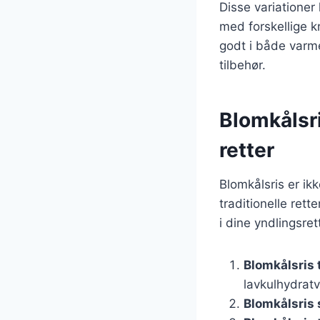
Disse variationer
med forskellige k
godt i både varme 
tilbehør.
Blomkålsri
retter
Blomkålsris er ik
traditionelle ret
i dine yndlingsret
Blomkålsris t
lavkulhydratv
Blomkålsris 