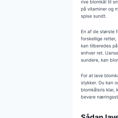
rive blomkål til s
på vitaminer og m
spise sundt.
En af de største 
forskellige retter
kan tilberedes på
enhver ret. Uanse
sundere, kan blom
For at lave blomkå
stykker. Du kan o
blomkålsris klar,
bevare næringsst
Sådan lav