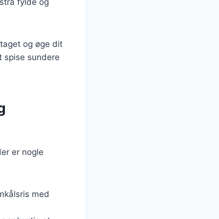
kstra fylde og
taget og øge dit
at spise sundere
g
er er nogle
omkålsris med