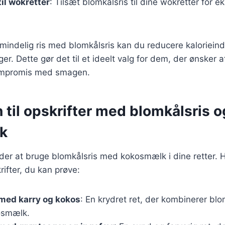
til wokretter
: Tilsæt blomkålsris til dine wokretter for e
lmindelig ris med blomkålsris kan du reducere kalorieind
er. Dette gør det til et ideelt valg for dem, der ønsker 
ompromis med smagen.
n til opskrifter med blomkålsris o
k
er at bruge blomkålsris med kokosmælk i dine retter. H
rifter, du kan prøve:
med karry og kokos
: En krydret ret, der kombinerer bl
osmælk.