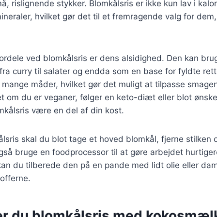
må, rislignende stykker. Blomkålsris er ikke kun lav i kalo
ineraler, hvilket gør det til et fremragende valg for dem
fordele ved blomkålsris er dens alsidighed. Den kan bru
, fra curry til salater og endda som en base for fyldte ret
 mange måder, hvilket gør det muligt at tilpasse smagen 
t om du er veganer, følger en keto-diæt eller blot ønske
kålsris være en del af din kost.
lsris skal du blot tage et hoved blomkål, fjerne stilken 
gså bruge en foodprocessor til at gøre arbejdet hurtiger
 kan du tilberede den på en pande med lidt olie eller da
offerne.
er du blomkålsris med kokosmælk 