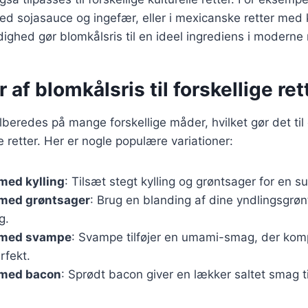
med sojasauce og ingefær, eller i mexicanske retter med 
dighed gør blomkålsris til en ideel ingrediens i moderne
 af blomkålsris til forskellige ret
ilberedes på mange forskellige måder, hvilket gør det til
 retter. Her er nogle populære variationer:
med kylling
: Tilsæt stegt kylling og grøntsager for en 
 med grøntsager
: Brug en blanding af dine yndlingsgrøn
g.
 med svampe
: Svampe tilføjer en umami-smag, der ko
rfekt.
 med bacon
: Sprødt bacon giver en lækker saltet smag ti