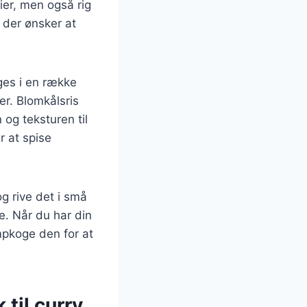
rier, men også rig
, der ønsker at
ges i en række
ter. Blomkålsris
og teksturen til
r at spise
og rive det i små
e. Når du har din
mpkoge den for at
til curry