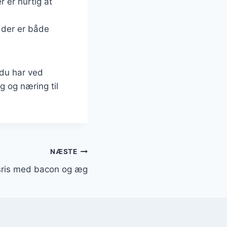
r er hurtig at
, der er både
 du har ved
 og næring til
NÆSTE
sris med bacon og æg