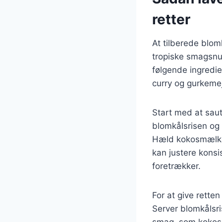
retter
At tilberede blom
tropiske smagsnua
følgende ingredie
curry og gurkeme
Start med at saut
blomkålsrisen og 
Hæld kokosmælken 
kan justere konsi
foretrækker.
For at give rette
Server blomkålsri
smag, som kokosm