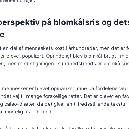
perspektiv på blomkålsris og det
se
 en del af menneskets kost i århundreder, men det er f
s er blevet populært. Oprindeligt blev blomkål brugt i mid
en, men med stigningen i sundhedstrends er blomkålsris
ere mennesker er blevet opmærksomme på fordelene ved 
ndet vej til mange forskellige retter. Det er blevet en fa
og paleo-diæter, da det giver en tilfredsstillende tekstu
almindelig ris indeholder.
så tilpasses til forskellige kulturelle retter. For eksemp