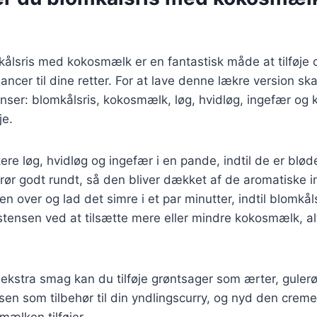
kålsris med kokosmælk er en fantastisk måde at tilføje
ncer til dine retter. For at lave denne lækre version sk
nser: blomkålsris, kokosmælk, løg, hvidløg, ingefær og 
je.
ere løg, hvidløg og ingefær i en pande, indtil de er blød
rør godt rundt, så den bliver dækket af de aromatiske i
over og lad det simre i et par minutter, indtil blomkål
stensen ved at tilsætte mere eller mindre kokosmælk, al
n ekstra smag kan du tilføje grøntsager som ærter, gulerø
sen som tilbehør til din yndlingscurry, og nyd den crem
ælken tilføjer.