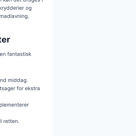
krydderier og
 madlavning.
ter
 en fantastisk
sund middag.
tsager for ekstra
mplementerer
l retten.