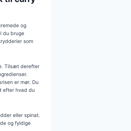
 cremede og
al du bruge
krydderier som
e. Tilsæt derefter
ngredienser.
srisen er mør. Du
t efter hvad du
dder eller spinat.
ede og fyldige