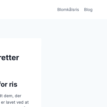
Blomkålsris
Blog
retter
or ris
dt dem, der
er lavet ved at