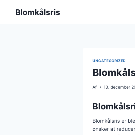
Fortsæt
Blomkålsris
til
indhold
UNCATEGORIZED
Blomkåls
Af
13. december 2
Blomkålsri
Blomkålsris er bl
ønsker at reducer