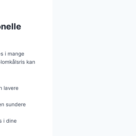
onelle
es i mange
blomkålsris kan
en lavere
 en sundere
s i dine