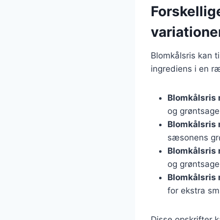
Forskellig
variatione
Blomkålsris kan t
ingrediens i en r
Blomkålsris 
og grøntsage
Blomkålsris
sæsonens grø
Blomkålsris
og grøntsage
Blomkålsris
for ekstra sm
Disse opskrifter k