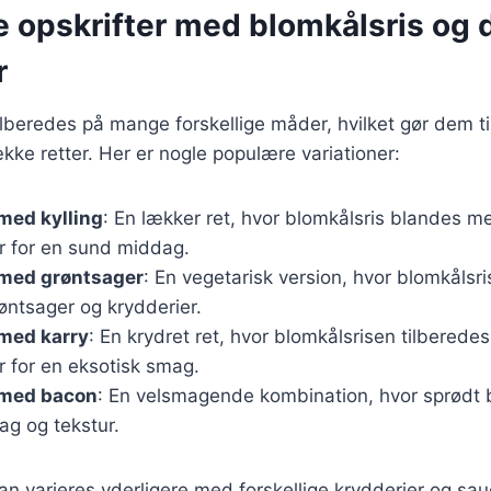
e opskrifter med blomkålsris og 
r
ilberedes på mange forskellige måder, hvilket gør dem ti
ække retter. Her er nogle populære variationer:
med kylling
: En lækker ret, hvor blomkålsris blandes me
r for en sund middag.
 med grøntsager
: En vegetarisk version, hvor blomkåls
ntsager og krydderier.
 med karry
: En krydret ret, hvor blomkålsrisen tilberede
r for en eksotisk smag.
 med bacon
: En velsmagende kombination, hvor sprødt 
ag og tekstur.
an varieres yderligere med forskellige krydderier og sauc