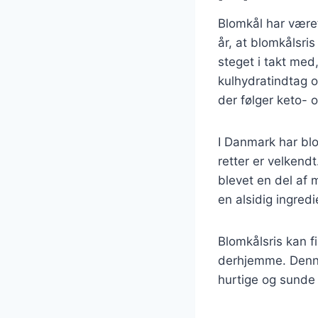
Blomkål har været
år, at blomkålsri
steget i takt me
kulhydratindtag o
der følger keto- 
I Danmark har blo
retter er velkend
blevet en del af
en alsidig ingred
Blomkålsris kan f
derhjemme. Denne 
hurtige og sunde