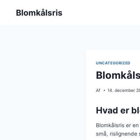
Fortsæt
Blomkålsris
til
indhold
UNCATEGORIZED
Blomkåls
Af
14. december 2
Hvad er b
Blomkålsris er en 
små, rislignende