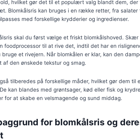
old, hvilket gør det til et populært valg blandt dem, der
æt. Blomkålsris kan bruges i en række retter, fra salater 
tilpasses med forskellige krydderier og ingredienser.
ålsris skal du først vælge et friskt blomkålshoved. Skær
 foodprocessor til at rive det, indtil det har en risligne
u bruge et rivejern. Når blomkålen er klar, kan den damp
t af den ønskede tekstur og smag.
gså tilberedes på forskellige måder, hvilket gør dem til 
 De kan blandes med grøntsager, kød eller fisk og krydr
ier for at skabe en velsmagende og sund middag.
baggrund for blomkålsris og dere
t