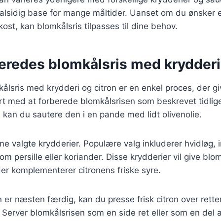
n alsidig base for mange måltider. Uanset om du ønsker
okost, kan blomkålsris tilpasses til dine behov.
eredes blomkålsris med krydderi
kålsris med krydderi og citron er en enkel proces, der gi
rt med at forberede blomkålsrisen som beskrevet tidlig
, kan du sautere den i en pande med lidt olivenolie.
ine valgte krydderier. Populære valg inkluderer hvidløg, 
som persille eller koriander. Disse krydderier vil give blo
er komplementerer citronens friske syre.
er næsten færdig, kan du presse frisk citron over retten 
. Server blomkålsrisen som en side ret eller som en del 