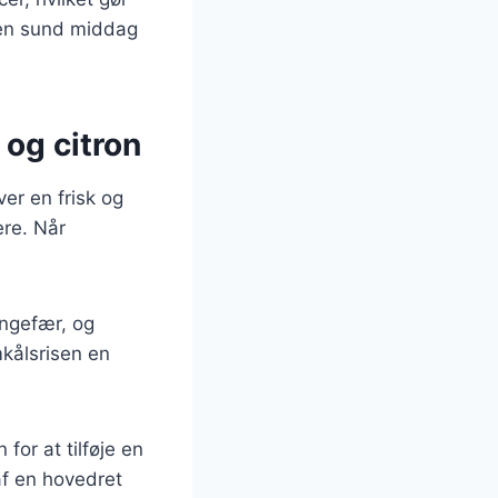
 en sund middag
 og citron
ver en frisk og
ere. Når
ingefær, og
mkålsrisen en
for at tilføje en
af en hovedret