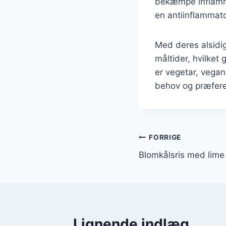
bekæmpe inflamm
en antiinflammator
Med deres alsidigh
måltider, hvilket
er vegetar, vegane
behov og præfere
Indlægsnavi
FORRIGE
Blomkålsris med lime t
Lignende indlæg