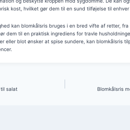
ation og beskytte kroppen mod sygdomme. De kan ogs
isk kost, hvilket gør dem til en sund tilføjelse til enhver
ed kan blomkålsris bruges i en bred vifte af retter, fra 
 gør dem til en praktisk ingrediens for travle husholdnin
r eller blot ønsker at spise sundere, kan blomkålsris til
ncer.
gation
il salat
Blomkålsris m