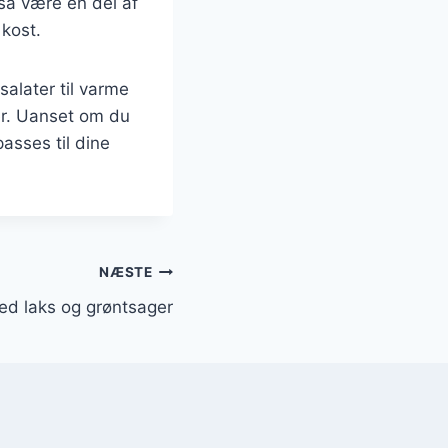
å være en del af
 kost.
salater til varme
ger. Uanset om du
passes til dine
NÆSTE
ed laks og grøntsager