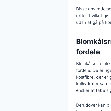
Disse anvendelser
retter, hvilket gø
uden at gå på k
Blomkålsr
fordele
Blomkålsris er i
fordele. De er ri
kostfibre, der er 
kulhydrater samme
ønsker at tabe sig
Derudover kan blo