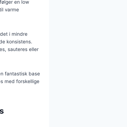
 følger en low
til varme
 det i mindre
nde konsistens.
es, sauteres eller
en fantastisk base
es med forskellige
s