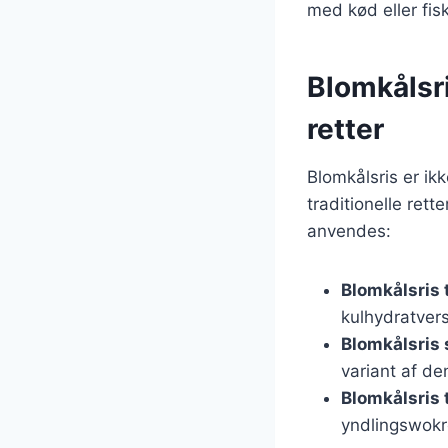
med kød eller fisk
Blomkålsri
retter
Blomkålsris er ik
traditionelle ret
anvendes:
Blomkålsris t
kulhydratvers
Blomkålsris 
variant af de
Blomkålsris 
yndlingswokret