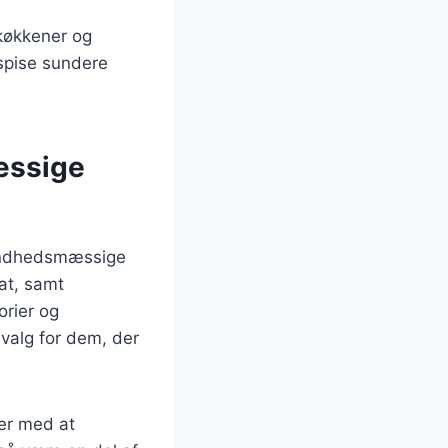
 køkkener og
 spise sundere
æssige
sundhedsmæssige
lat, samt
orier og
 valg for dem, der
per med at