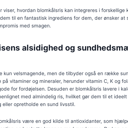
 viser, hvordan blomkålsris kan integreres i forskellige
r dem til en fantastisk ingrediens for dem, der ønsker at
ompromis med smagen.
isens alsidighed og sundhedsm
kke kun velsmagende, men de tilbyder også en række 
ge på vitaminer og mineraler, herunder vitamin C, K og fo
gode for fordøjelsen. Desuden er blomkålsris lavere i kal
nlignet med almindelig ris, hvilket gør dem til et ideelt
 eller opretholde en sund livsstil.
mkålsris være en god kilde til antioxidanter, som hjæl