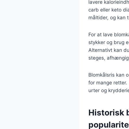
lavere kalorieindh
carb eller keto di
måltider, og kan 
For at lave blomk
stykker og brug en
Alternativt kan d
steges, afhængig
Blomkålsris kan o
for mange retter.
urter og krydder
Historisk 
popularite