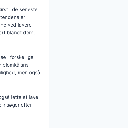
ørst i de seneste
e tendens er
ene ved lavere
ært blandt dem,
e i forskellige
r blomkålsris
ulighed, men også
gså lette at lave
lk søger efter