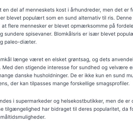
 en del af menneskets kost i århundreder, men det er f
s er blevet populært som en sund alternativ til ris. Denn
d, at flere mennesker er blevet opmærksomme på fordel
g sundere spisevaner. Blomkålsris er især blevet popul
og paleo-diæter.
mkål længe været en elsket grøntsag, og dets anvendels
t. Med den stigende interesse for sundhed og velvære e
 mange danske husholdninger. De er ikke kun en sund m
iens, der kan tilpasses mange forskellige smagsprofiler.
indes i supermarkeder og helsekostbutikker, men de er o
tilgængelighed har bidraget til deres popularitet, da fo
 måltidsmuligheder.