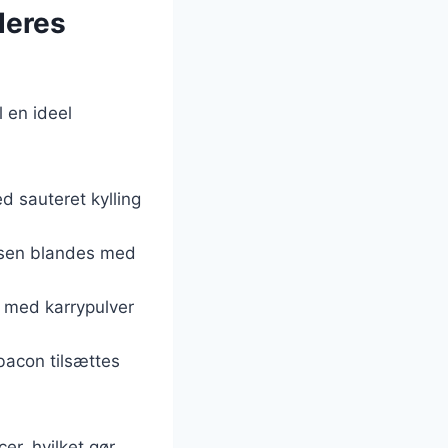
deres
l en ideel
d sauteret kylling
risen blandes med
s med karrypulver
bacon tilsættes
er, hvilket gør