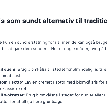
.
s som sundt alternativ til traditi
ke kun en sund erstatning for ris, men de kan også brug
ter for at gøre dem sundere. Her er nogle måder, hvorpå 
il sushi
: Brug blomkålsris i stedet for almindelig ris til 
ion af sushi.
som risotto
: Lav en cremet risotto med blomkålsris for
n klassiske ret.
til wokretter
: Brug blomkålsris i stedet for nudler eller ri
ter for at tilføje flere grøntsager.