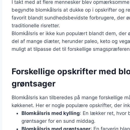
I takt med at flere mennesker blev opmærksomme p
begyndte blomkålsris at dukke op i opskrifter og r
favorit blandt sundhedsbevidste forbrugere, der ø
traditionelle risretter.
Blomkålsris er ikke kun populært blandt dem, der øn
del af mange diæter, herunder paleo, keto og vega
muligt at tilpasse det til forskellige smagspræfere
Forskellige opskrifter med blom
grøntsager
Blomkålsris kan tilberedes på mange forskellige måde
køkkenet. Her er nogle populære opskrifter, der ink
Blomkålsris med kylling
: En lækker ret, hvor
grøntsager for en sund middag.
Blomkålsris med grøntsager
: En farverig bla