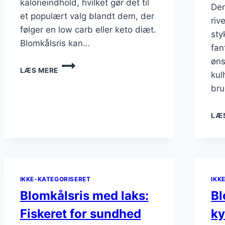
kalorieindhold, hvilket gør det til
Den
et populært valg blandt dem, der
riv
følger en low carb eller keto diæt.
sty
Blomkålsris kan…
fan
øns
BLOMKÅLSRIS
LÆS MERE
SOM
kul
FYLD
br
I
SUSHI
LÆ
IKKE-KATEGORISERET
IKK
Blomkålsris med laks:
Bl
Fiskeret for sundhed
ky