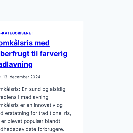
E-KATEGORISERET
omkålsris med
berfrugt til farverig
dlavning
13. december 2024
mkålsris: En sund og alsidig
rediens i madlavning
mkålsris er en innovativ og
d erstatning for traditionel ris,
 er blevet populær blandt
dhedsbevidste forbrugere.