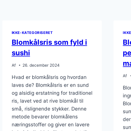
IKKE-KATEGORISERET
IKK
Blomkålsris som fyld i
Bl
sushi
pe
ma
Af
26. december 2024
Af
Hvad er blomkålsris og hvordan
laves de? Blomkålsris er en sund
Blo
og alsidig erstatning for traditionel
ing
ris, lavet ved at rive blomkål til
Blo
små, rislignende stykker. Denne
sun
metode bevarer blomkålens
der
næringsstoffer og giver en lavere
sun