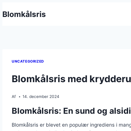
Fortsæt
Blomkålsris
til
indhold
UNCATEGORIZED
Blomkålsris med krydderur
Af
14. december 2024
Blomkålsris: En sund og alsidi
Blomkålsris er blevet en populær ingrediens i man