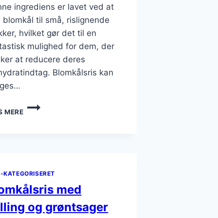
ne ingrediens er lavet ved at
e blomkål til små, rislignende
kker, hvilket gør det til en
tastisk mulighed for dem, der
ker at reducere deres
hydratindtag. Blomkålsris kan
uges…
BLOMKÅLSRIS
S MERE
MED
PEBERFRUGT
TIL
FARVERIG
MADLAVNING
E-KATEGORISERET
omkålsris med
lling og grøntsager