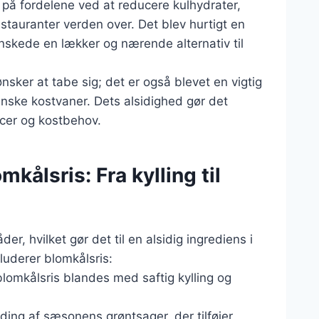
å fordelene ved at reducere kulhydrater,
estauranter verden over. Det blev hurtigt en
nskede en lækker og nærende alternativ til
sker at tabe sig; det er også blevet en vigtig
nske kostvaner. Dets alsidighed gør det
ncer og kostbehov.
kålsris: Fra kylling til
r, hvilket gør det til en alsidig ingrediens i
luderer blomkålsris:
 blomkålsris blandes med saftig kylling og
nding af sæsonens grøntsager, der tilføjer