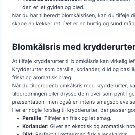
den er let gylden og blød.
Når du har tilberedt blomkålsrisen, kan du tilføje d
skabe en lækker ret. Det er en hurtig og sund måde
Blomkålsris med krydderurte
At tilføje krydderurter til blomkålsris kan virkelig l
Krydderurter som persille, koriander, dild og basili
friskt og aromatisk præg.
Når du tilbereder blomkålsris med krydderurter, k
tilberedningen eller drysse dem over som pynt lige
præsentation, men også en intens smagsoplevelse
Her er nogle forslag til krydderurter, der passer god
Persille
: Tilføjer en frisk og let smag.
Koriander
: Giver en eksotisk og aromatisk not
Dild
: Perfekt til retter med fisk eller skaldyr.