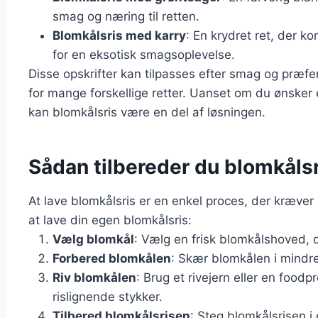
smag og næring til retten.
Blomkålsris med karry
: En krydret ret, der 
for en eksotisk smagsoplevelse.
Disse opskrifter kan tilpasses efter smag og præfer
for mange forskellige retter. Uanset om du ønsker 
kan blomkålsris være en del af løsningen.
Sådan tilbereder du blomkålsri
At lave blomkålsris er en enkel proces, der kræver 
at lave din egen blomkålsris:
Vælg blomkål
: Vælg en frisk blomkålshoved, d
Forbered blomkålen
: Skær blomkålen i mindre 
Riv blomkålen
: Brug et rivejern eller en foodpr
rislignende stykker.
Tilbered blomkålsrisen
: Steg blomkålsrisen i 