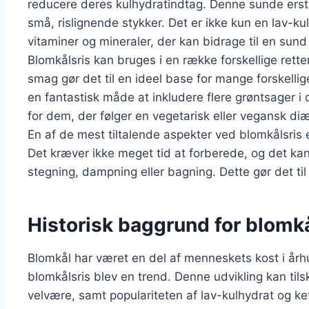
reducere deres kulhydratindtag. Denne sunde erstatn
små, rislignende stykker. Det er ikke kun en lav-ku
vitaminer og mineraler, der kan bidrage til en sund l
Blomkålsris kan bruges i en række forskellige retter
smag gør det til en ideel base for mange forskelli
en fantastisk måde at inkludere flere grøntsager i d
for dem, der følger en vegetarisk eller vegansk diæ
En af de mest tiltalende aspekter ved blomkålsris e
Det kræver ikke meget tid at forberede, og det kan
stegning, dampning eller bagning. Dette gør det til
Historisk baggrund for blomkå
Blomkål har været en del af menneskets kost i århu
blomkålsris blev en trend. Denne udvikling kan til
velvære, samt populariteten af lav-kulhydrat og ke