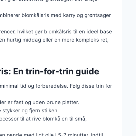
kombinerer blomkålsris med karry og grøntsager
encer, hvilket gør blomkålsris til en ideel base
en hurtig middag eller en mere kompleks ret,
s: En trin-for-trin guide
minimal tid og forberedelse. Følg disse trin for
er er fast og uden brune pletter.
stykker og fjern stilken.
ocessor til at rive blomkålen til små,
en pande med lidt olie i 5-7 minutter, indtil