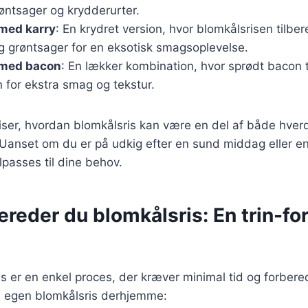
ntsager og krydderurter.
 med karry
: En krydret version, hvor blomkålsrisen tilb
g grøntsager for en eksotisk smagsoplevelse.
 med bacon
: En lækker kombination, hvor sprødt bacon til
 for ekstra smag og tekstur.
viser, hvordan blomkålsris kan være en del af både hver
. Uanset om du er på udkig efter en sund middag eller en
lpasses til dine behov.
ereder du blomkålsris: En trin-for
is er en enkel proces, der kræver minimal tid og forbere
din egen blomkålsris derhjemme: