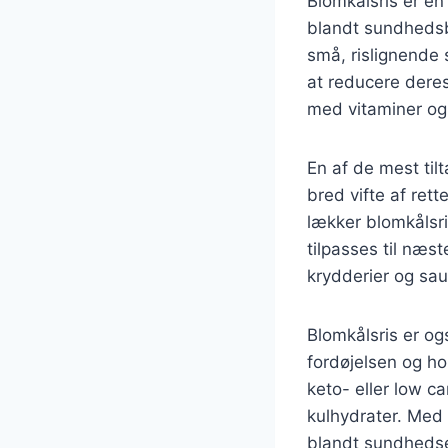
Blomkålsris er en 
blandt sundhedsbe
små, rislignende s
at reducere deres
med vitaminer og m
En af de mest til
bred vifte af rett
lækker blomkålsri
tilpasses til næs
krydderier og sau
Blomkålsris er og
fordøjelsen og ho
keto- eller low ca
kulhydrater. Med 
blandt sundhedse