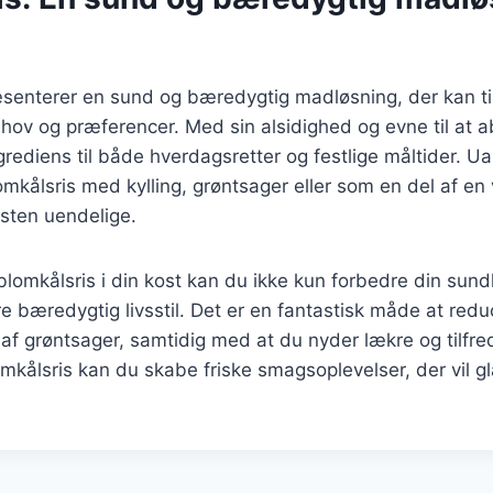
æsenterer en sund og bæredygtig madløsning, der kan ti
ehov og præferencer. Med sin alsidighed og evne til at
ngrediens til både hverdagsretter og festlige måltider. 
omkålsris med kylling, grøntsager eller som en del af en 
sten uendelige.
blomkålsris i din kost kan du ikke kun forbedre din su
re bæredygtig livsstil. Det er en fantastisk måde at red
 af grøntsager, samtidig med at du nyder lækre og tilfre
mkålsris kan du skabe friske smagsoplevelser, der vil 