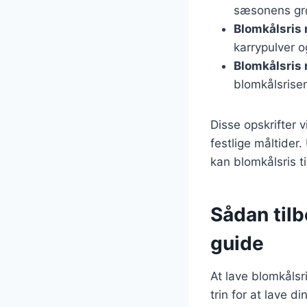
sæsonens grø
Blomkålsris
karrypulver o
Blomkålsris
blomkålsrisen
Disse opskrifter 
festlige måltider
kan blomkålsris ti
Sådan tilb
guide
At lave blomkålsr
trin for at lave 