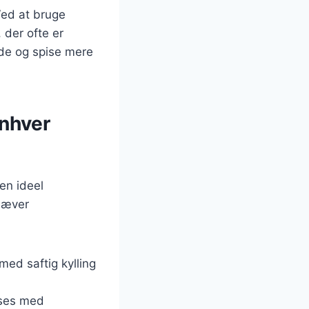
Ved at bruge
 der ofte er
ede og spise mere
enhver
 en ideel
mhæver
med saftig kylling
asses med