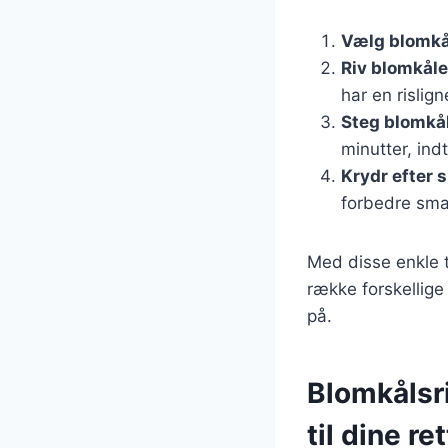
Vælg blomkå
Riv blomkål
har en rislig
Steg blomkå
minutter, ind
Krydr efter
forbedre sm
Med disse enkle t
række forskellige 
på.
Blomkålsr
til dine re