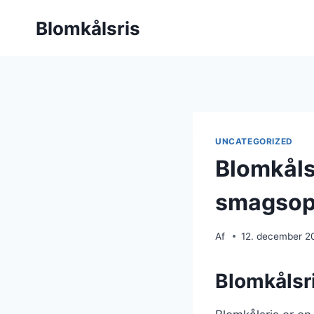
Fortsæt
Blomkålsris
til
indhold
UNCATEGORIZED
Blomkålsr
smagsop
Af
12. december 2
Blomkålsri