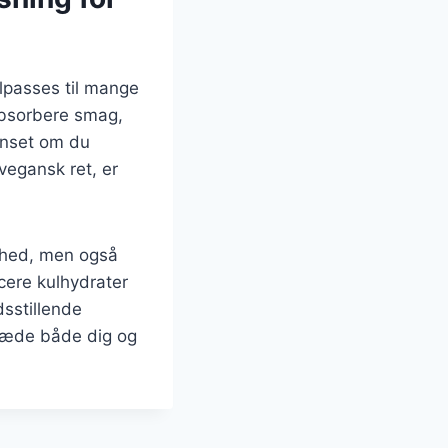
lpasses til mange
 absorbere smag,
Uanset om du
vegansk ret, er
ndhed, men også
ucere kulhydrater
dsstillende
glæde både dig og