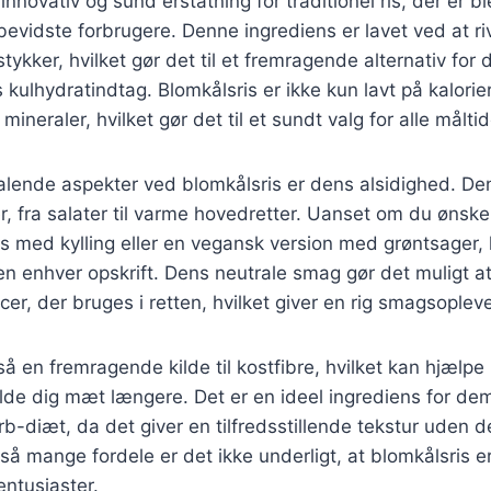
innovativ og sund erstatning for traditionel ris, der er 
vidste forbrugere. Denne ingrediens er lavet ved at riv
tykker, hvilket gør det til et fremragende alternativ for
 kulhydratindtag. Blomkålsris er ikke kun lavt på kalorie
ineraler, hvilket gør det til et sundt valg for alle måltid
talende aspekter ved blomkålsris er dens alsidighed. De
er, fra salater til varme hovedretter. Uanset om du ønske
s med kylling eller en vegansk version med grøntsager,
ten enhver opskrift. Dens neutrale smag gør det muligt 
cer, der bruges i retten, hvilket giver en rig smagsopleve
så en fremragende kilde til kostfibre, hvilket kan hjælp
lde dig mæt længere. Det er en ideel ingrediens for dem
rb-diæt, da det giver en tilfredsstillende tekstur uden d
så mange fordele er det ikke underligt, at blomkålsris er
ntusiaster.