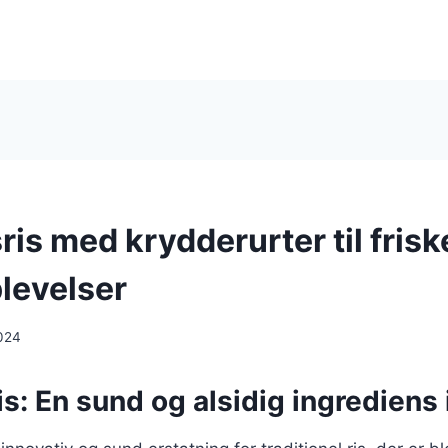
is med krydderurter til frisk
levelser
024
s: En sund og alsidig ingrediens