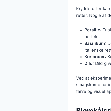
Krydderurter kan v
retter. Nogle af 
Persille
: Fri
perfekt.
Basilikum
: 
italienske ret
Koriander
: K
Dild
: Dild giv
Ved at eksperime
smagskombinatione
farve og visuel a
Blomkålsr