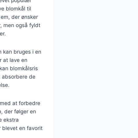
blevet populær
e blomkål til
 dem, der ønsker
r, men også fyldt
er.
n kan bruges i en
r at lave en
 kan blomkålsris
at absorbere de
lse.
e med at forbedre
, der følger en
e ekstra
 blevet en favorit