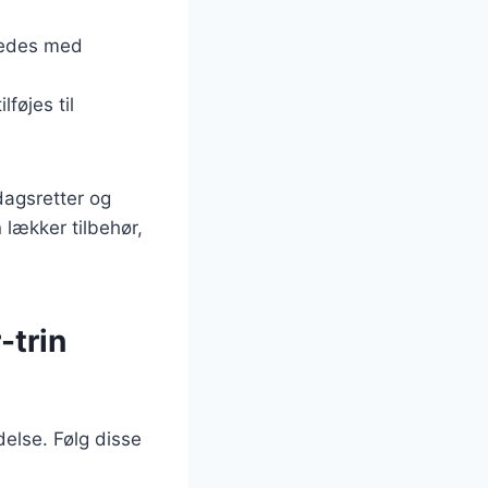
eredes med
føjes til
dagsretter og
 lækker tilbehør,
-trin
delse. Følg disse