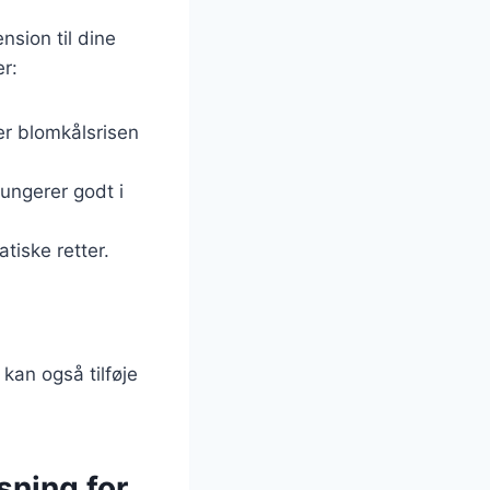
nsion til dine
r:
rer blomkålsrisen
ungerer godt i
atiske retter.
kan også tilføje
sning for