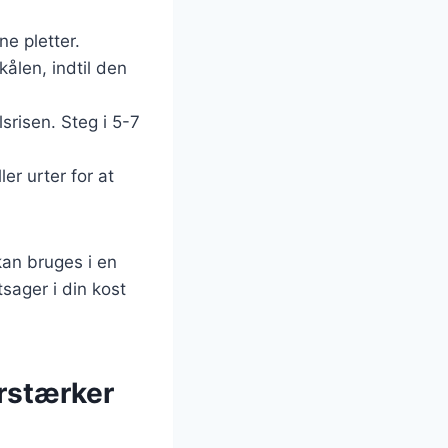
e pletter.
kålen, indtil den
lsrisen. Steg i 5-7
er urter for at
kan bruges i en
tsager i din kost
rstærker