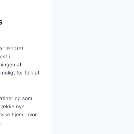
s
har ændret
st i
gningen af
uligt for folk at
ratiner og som
 række nye
nske hjem, hvor
.