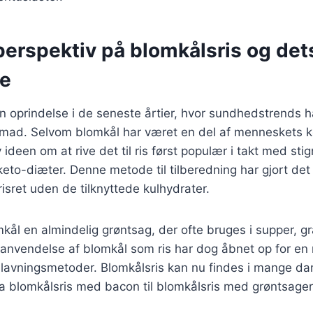
perspektiv på blomkålsris og det
se
in oprindelse i de seneste årtier, hvor sundhedstrends 
 mad. Selvom blomkål har været en del af menneskets ko
ideen om at rive det til ris først populær i takt med sti
keto-diæter. Denne metode til tilberedning har gjort det m
risret uden de tilknyttede kulhydrater.
kål en almindelig grøntsag, der ofte bruges i supper, g
 anvendelse af blomkål som ris har dog åbnet op for en
dlavningsmetoder. Blomkålsris kan nu findes i mange da
fra blomkålsris med bacon til blomkålsris med grøntsager