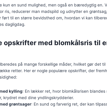
kke kun en sund mulighed, men også en bæredygtig en. 
for ris, reducerer man madspild og udnytter en grøntsag,
r ført til en større bevidsthed om, hvordan vi kan tilber
es dagligdag.
e opskrifter med blomkålsris til 
ilberedes på mange forskellige måder, hvilket gør det til
 række retter. Her er nogle populære opskrifter, der fre
sidighed:
med kylling
: En lækker ret, hvor blomkålsrisen blandes 
, krydret med dine yndlingskrydderier.
 med grøntsager
: En sund og farverig ret, der kan tilp