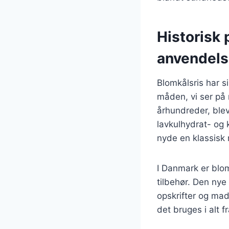
Historisk 
anvendel
Blomkålsris har s
måden, vi ser på
århundreder, blev 
lavkulhydrat- og 
nyde en klassisk 
I Danmark er blom
tilbehør. Den nye
opskrifter og ma
det bruges i alt 