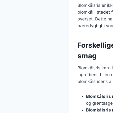
Blomkålsris er i
blomkål i stedet 
overset. Dette ha
bæredygtigt i vor
Forskellig
smag
Blomkålsris kan t
ingrediens til en
blomkålsrisens al
Blomkålsris 
og grøntsager
Blomkålsris