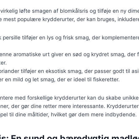
irkelig løfte smagen af blomkålsris og tilføje en ny dime
de mest populære krydderurter, der kan bruges, inkludere
sk persille tilføjer en lys og frisk smag, der komplemente
Denne aromatiske urt giver en sød og krydret smag, der f
ter.
oriander tilføjer en eksotisk smag, der passer godt til asi
er en mild og let smag, der er ideel til fiskeretter.
ntere med forskellige krydderurter kan du skabe unikke
r, der gør dine retter mere interessante. Krydderurter 
ppel til dine måltider, hvilket gør dem mere indbydende.
is: En sund og bæredygtig madlø