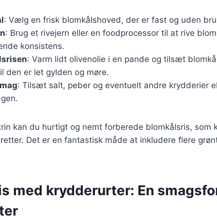
l
: Vælg en frisk blomkålshoved, der er fast og uden brun
en
: Brug et rivejern eller en foodprocessor til at rive blom
nende konsistens.
lsrisen
: Varm lidt olivenolie i en pande og tilsæt blomkå
til den er let gylden og møre.
 smag
: Tilsæt salt, peber og eventuelt andre krydderier ell
agen.
rin kan du hurtigt og nemt forberede blomkålsris, som 
retter. Det er en fantastisk måde at inkludere flere grøn
is med krydderurter: En smagsfo
tter