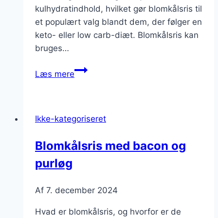
kulhydratindhold, hvilket gør blomkålsris til
et populært valg blandt dem, der følger en
keto- eller low carb-diæt. Blomkålsris kan
bruges…
Blomkålsris
Læs mere
med
kylling
og
Ikke-kategoriseret
grøntsager
Blomkålsris med bacon og
purløg
Af
7. december 2024
Hvad er blomkålsris, og hvorfor er de