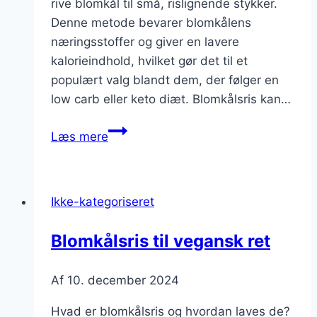
rive blomkål til små, rislignende stykker.
Denne metode bevarer blomkålens
næringsstoffer og giver en lavere
kalorieindhold, hvilket gør det til et
populært valg blandt dem, der følger en
low carb eller keto diæt. Blomkålsris kan…
Blomkålsris
Læs mere
med
forårsløg
og
Ikke-kategoriseret
dild
Blomkålsris til vegansk ret
Af
10. december 2024
Hvad er blomkålsris og hvordan laves de?