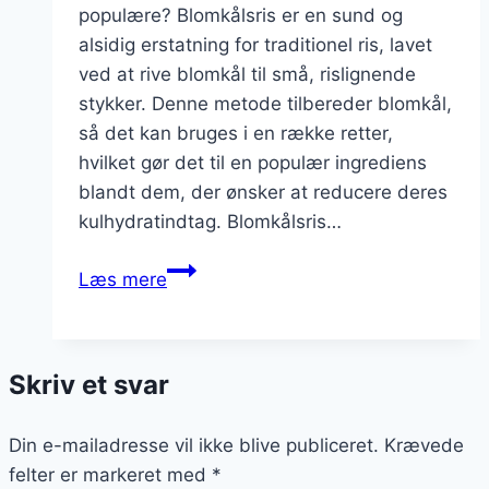
populære? Blomkålsris er en sund og
alsidig erstatning for traditionel ris, lavet
ved at rive blomkål til små, rislignende
stykker. Denne metode tilbereder blomkål,
så det kan bruges i en række retter,
hvilket gør det til en populær ingrediens
blandt dem, der ønsker at reducere deres
kulhydratindtag. Blomkålsris…
Blomkålsris
Læs mere
med
bacon
og
Skriv et svar
purløg
Din e-mailadresse vil ikke blive publiceret.
Krævede
felter er markeret med
*