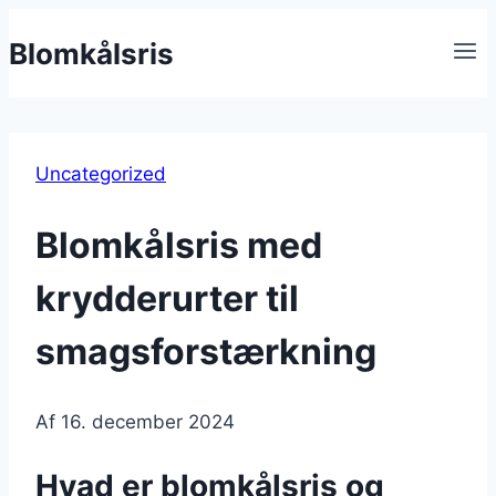
Fortsæt
Blomkålsris
til
indhold
Uncategorized
Blomkålsris med
krydderurter til
smagsforstærkning
Af
16. december 2024
Hvad er blomkålsris og