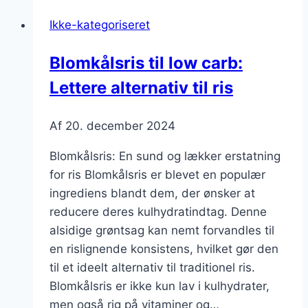
og
Ikke-kategoriseret
pesto
Blomkålsris til low carb:
Lettere alternativ til ris
Af
20. december 2024
Blomkålsris: En sund og lækker erstatning
for ris Blomkålsris er blevet en populær
ingrediens blandt dem, der ønsker at
reducere deres kulhydratindtag. Denne
alsidige grøntsag kan nemt forvandles til
en rislignende konsistens, hvilket gør den
til et ideelt alternativ til traditionel ris.
Blomkålsris er ikke kun lav i kulhydrater,
men også rig på vitaminer og…