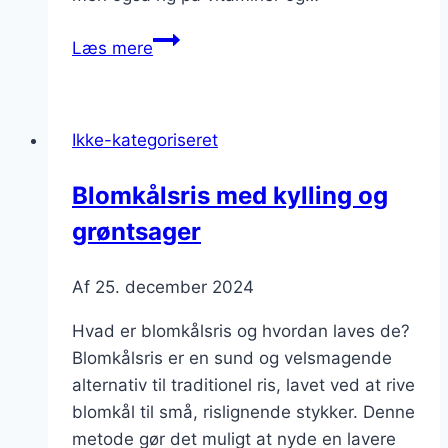
Blomkålsris
Læs mere
til
low
carb:
Ikke-kategoriseret
Lettere
alternativ
Blomkålsris med kylling og
til
grøntsager
ris
Af
25. december 2024
Hvad er blomkålsris og hvordan laves de?
Blomkålsris er en sund og velsmagende
alternativ til traditionel ris, lavet ved at rive
blomkål til små, rislignende stykker. Denne
metode gør det muligt at nyde en lavere