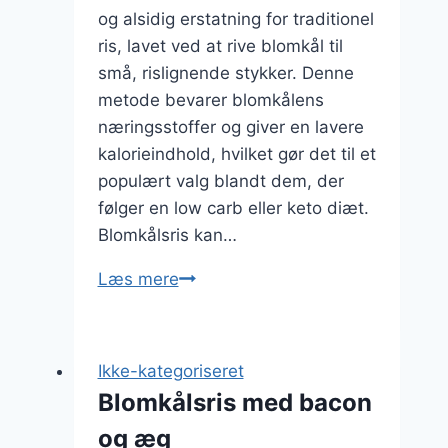
og alsidig erstatning for traditionel
ris, lavet ved at rive blomkål til
små, rislignende stykker. Denne
metode bevarer blomkålens
næringsstoffer og giver en lavere
kalorieindhold, hvilket gør det til et
populært valg blandt dem, der
følger en low carb eller keto diæt.
Blomkålsris kan…
Blomkålsris
Læs mere
med
kylling
og
Ikke-kategoriseret
grøntsager
Blomkålsris med bacon
og æg