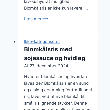
lav-kulhydrat mulighed.
Blomkålsris er ikke kun lavere i…
Blomkålsris
Læs mere
til
keto
med
Ikke-kategoriseret
parmesan
Blomkålsris med
sojasauce og hvidløg
Af
27. december 2024
Hvad er blomkålsris og hvordan
laves de? Blomkålsris er en sund
og alsidig erstatning for traditionel
ris, lavet ved at rive blomkål til
små, rislignende stykker. Denne
metode gør det muligt at nyde en