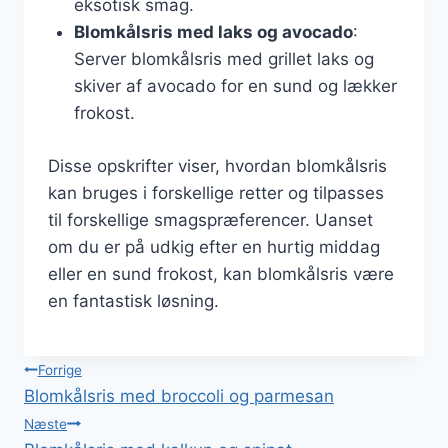
eksotisk smag.
Blomkålsris med laks og avocado
:
Server blomkålsris med grillet laks og
skiver af avocado for en sund og lækker
frokost.
Disse opskrifter viser, hvordan blomkålsris
kan bruges i forskellige retter og tilpasses
til forskellige smagspræferencer. Uanset
om du er på udkig efter en hurtig middag
eller en sund frokost, kan blomkålsris være
en fantastisk løsning.
Indlægsnavigation
Forrige
Blomkålsris med broccoli og parmesan
Næste