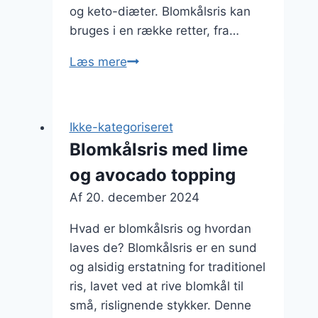
og keto-diæter. Blomkålsris kan
bruges i en række retter, fra…
Blomkålsris
Læs mere
med
rejer
og
Ikke-kategoriseret
dild
Blomkålsris med lime
og avocado topping
Af
20. december 2024
Hvad er blomkålsris og hvordan
laves de? Blomkålsris er en sund
og alsidig erstatning for traditionel
ris, lavet ved at rive blomkål til
små, rislignende stykker. Denne