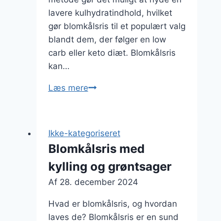
lavere kulhydratindhold, hvilket
gør blomkålsris til et populært valg
blandt dem, der følger en low
carb eller keto diæt. Blomkålsris
kan…
Blomkålsris
Læs mere
med
sojasauce
og
Ikke-kategoriseret
hvidløg
Blomkålsris med
kylling og grøntsager
Af
28. december 2024
Hvad er blomkålsris, og hvordan
laves de? Blomkålsris er en sund