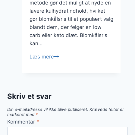
metode gør det muligt at nyde en
lavere kulhydratindhold, hvilket
gør blomkålsris til et populært valg
blandt dem, der følger en low
carb eller keto diæt. Blomkålsris
kan…
Blomkålsris
Læs mere
med
lime
og
avocado
Skriv et svar
topping
Din e-mailadresse vil ikke blive publiceret.
Krævede felter er
markeret med
*
Kommentar
*