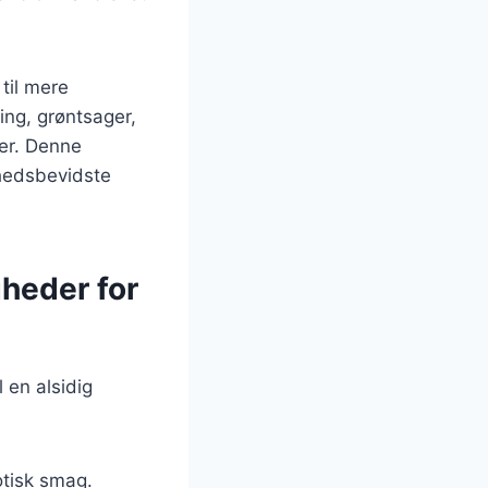
til mere
ing, grøntsager,
der. Denne
dhedsbevidste
gheder for
 en alsidig
otisk smag.