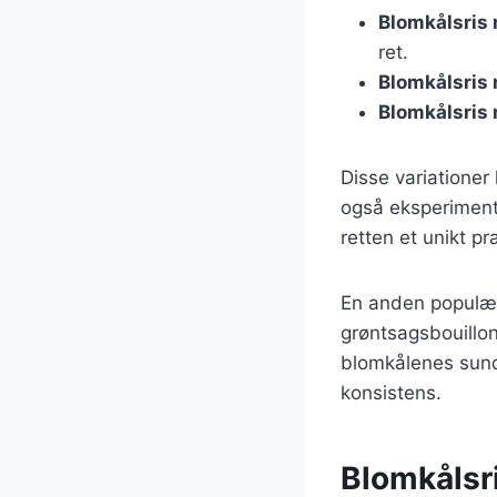
Blomkålsris
ret.
Blomkålsris
Blomkålsris
Disse variationer
også eksperimente
retten et unikt p
En anden populær 
grøntsagsbouillo
blomkålenes sund
konsistens.
Blomkålsri