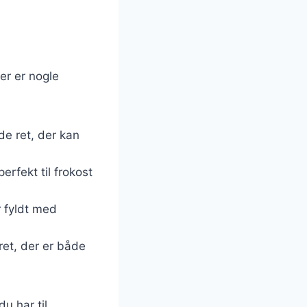
er er nogle
de ret, der kan
erfekt til frokost
r fyldt med
 ret, der er både
u har til