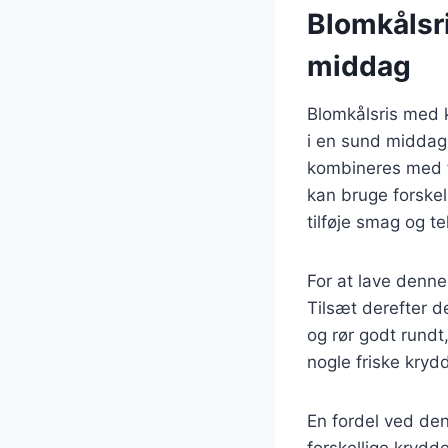
Blomkålsr
middag
Blomkålsris med k
i en sund middag.
kombineres med f
kan bruge forskel
tilføje smag og te
For at lave denne
Tilsæt derefter d
og rør godt rundt
nogle friske kryd
En fordel ved den
forskellige krydde