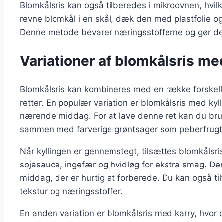
Blomkålsris kan også tilberedes i mikroovnen, hvi
revne blomkål i en skål, dæk den med plastfolie og 
Denne metode bevarer næringsstofferne og gør det m
Variationer af blomkålsris me
Blomkålsris kan kombineres med en række forskell
retter. En populær variation er blomkålsris med ky
nærende middag. For at lave denne ret kan du brug
sammen med farverige grøntsager som peberfrugt,
Når kyllingen er gennemstegt, tilsættes blomkålsri
sojasauce, ingefær og hvidløg for ekstra smag. D
middag, der er hurtig at forberede. Du kan også tilf
tekstur og næringsstoffer.
En anden variation er blomkålsris med karry, hvor 