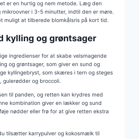
lket er en hurtig og nem metode. Læg den
mikroovner i 3-5 minutter, indtil den er møre.
uligt at tilberede blomkålsris på kort tid.
d kylling og grøntsager
ige ingredienser for at skabe velsmagende
lling og grøntsager, som giver en sund og
e kyllingebryst, som skæres i tern og steges
 gulerødder og broccoli.
sen til panden, og retten kan krydres med
enne kombination giver en lækker og sund
øje nødder eller frø for at give retten ekstra
du tilsætter karrypulver og kokosmælk til