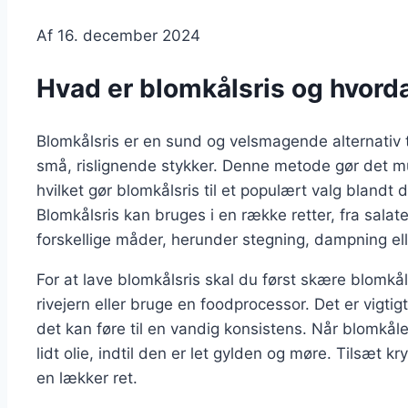
Af
16. december 2024
Hvad er blomkålsris og hvord
Blomkålsris er en sund og velsmagende alternativ til 
små, rislignende stykker. Denne metode gør det mu
hvilket gør blomkålsris til et populært valg blandt 
Blomkålsris kan bruges i en række retter, fra salate
forskellige måder, herunder stegning, dampning el
For at lave blomkålsris skal du først skære blomkål
rivejern eller bruge en foodprocessor. Det er vigt
det kan føre til en vandig konsistens. Når blomkå
lidt olie, indtil den er let gylden og møre. Tilsæt 
en lækker ret.