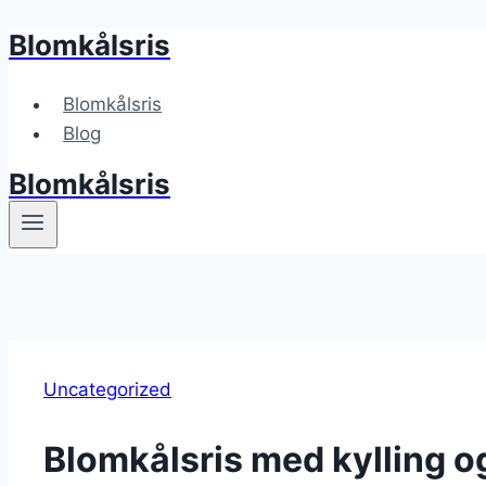
Blomkålsris
Fortsæt
til
indhold
Blomkålsris
Blog
Blomkålsris
Uncategorized
Blomkålsris med kylling o