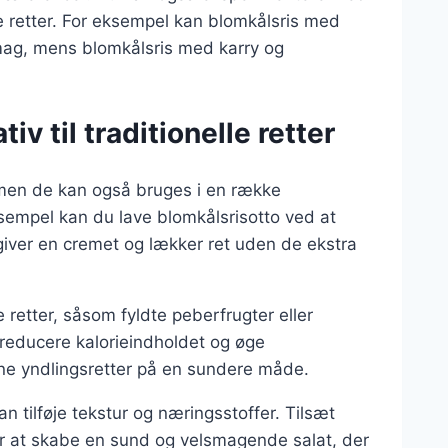
ke retter. For eksempel kan blomkålsris med
smag, mens blomkålsris med karry og
v til traditionelle retter
, men de kan også bruges i en række
eksempel kan du lave blomkålsrisotto ved at
t giver en cremet og lækker ret uden de ekstra
 retter, såsom fyldte peberfrugter eller
 reducere kalorieindholdet og øge
ine yndlingsretter på en sundere måde.
n tilføje tekstur og næringsstoffer. Tilsæt
or at skabe en sund og velsmagende salat, der