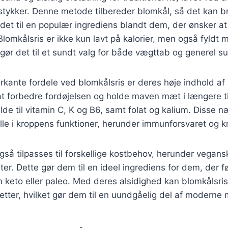
stykker. Denne metode tilbereder blomkål, så det kan b
ør det til en populær ingrediens blandt dem, der ønsker a
Blomkålsris er ikke kun lavt på kalorier, men også fyldt 
t gør det til et sundt valg for både vægttab og generel 
kante fordele ved blomkålsris er deres høje indhold af 
t forbedre fordøjelsen og holde maven mæt i længere t
lde til vitamin C, K og B6, samt folat og kalium. Disse n
 rolle i kroppens funktioner, herunder immunforsvaret og
gså tilpasses til forskellige kostbehov, herunder vegansk
ter. Dette gør dem til en ideel ingrediens for dem, der f
 keto eller paleo. Med deres alsidighed kan blomkålsris 
 retter, hvilket gør dem til en uundgåelig del af moderne