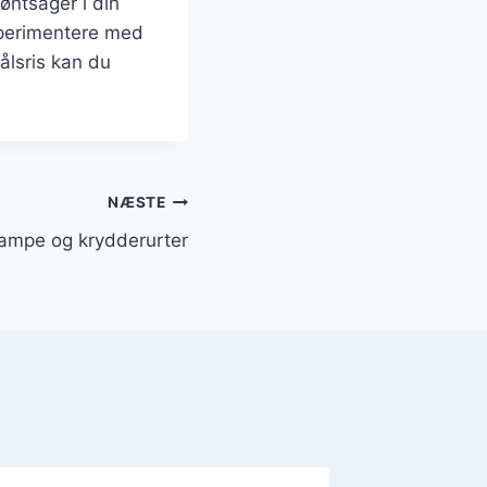
røntsager i din
sperimentere med
kålsris kan du
NÆSTE
ampe og krydderurter