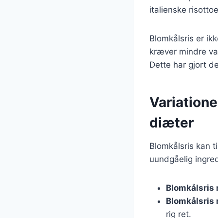
italienske risotto
Blomkålsris er i
kræver mindre va
Dette har gjort d
Variationer
diæter
Blomkålsris kan ti
uundgåelig ingre
Blomkålsris
Blomkålsris
rig ret.