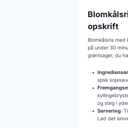
Blomkålsri
opskrift
Blomkålsris med k
på under 30 minut
grøntsager, du ha
Ingrediense
spsk sojasauc
Fremgangs
kyllingebryst
og steg i yde
Servering
: T
Lad det simre