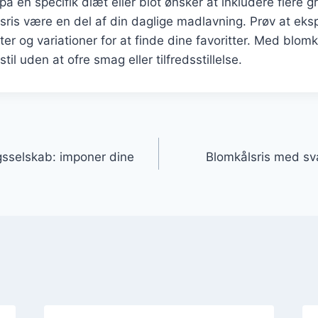
å en specifik diæt eller blot ønsker at inkludere flere g
sris være en del af din daglige madlavning. Prøv at ek
fter og variationer for at finde dine favoritter. Med blom
til uden at ofre smag eller tilfredsstillelse.
gation
gsselskab: imponer dine
Blomkålsris med sv