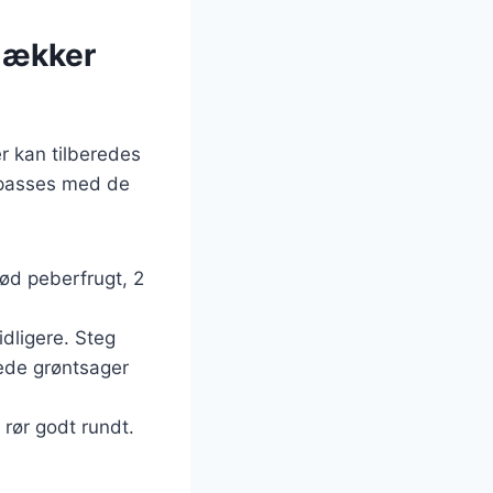
 lækker
r kan tilberedes
ilpasses med de
rød peberfrugt, 2
dligere. Steg
kede grøntsager
 rør godt rundt.