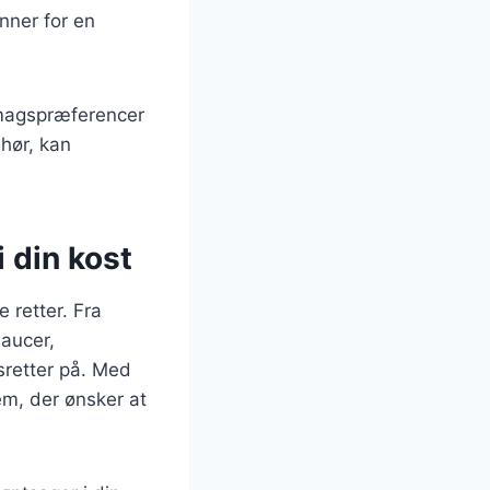
nner for en
 smagspræferencer
hør, kan
i din kost
 retter. Fra
saucer,
sretter på. Med
em, der ønsker at