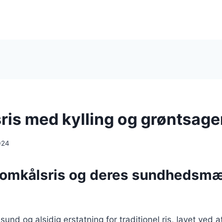
ris med kylling og grøntsage
024
lomkålsris og deres sundhedsm
sund og alsidig erstatning for traditionel ris, lavet ved at