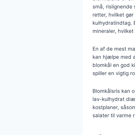
små, rislignende 
retter, hvilket g
kulhydratindtag. 
mineraler, hvilke
En af de mest mar
kan hjælpe med a
blomkål en god ki
spiller en vigtig
Blomkålsris kan o
lav-kulhydrat diæ
kostplaner, såsom
salater til varme