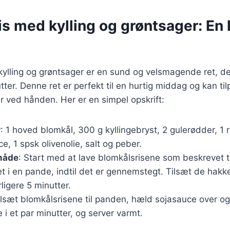
s med kylling og grøntsager: En
ylling og grøntsager er en sund og velsmagende ret, de
ter. Denne ret er perfekt til en hurtig middag og kan t
r ved hånden. Her er en simpel opskrift:
r
: 1 hoved blomkål, 300 g kyllingebryst, 2 gulerødder, 1 
e, 1 spsk olivenolie, salt og peber.
måde
: Start med at lave blomkålsrisene som beskrevet ti
et i en pande, indtil det er gennemstegt. Tilsæt de hak
rligere 5 minutter.
ilsæt blomkålsrisene til panden, hæld sojasauce over og
 i et par minutter, og server varmt.