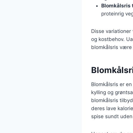
Blomkålsris 
proteinrig ve
Disse variationer
og kostbehov. Ua
blomkålsris være 
Blomkålsri
Blomkålsris er en
kylling og grønts
blomkålsris tilb
deres lave kalori
spise sundt ude