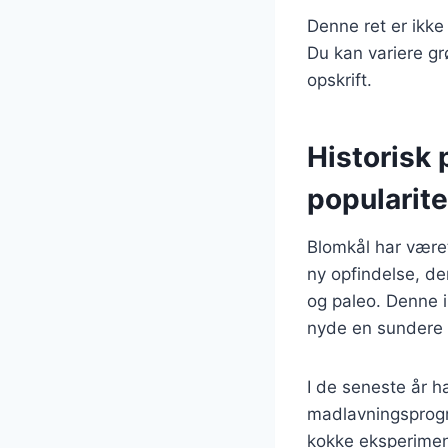
Denne ret er ikke
Du kan variere gr
opskrift.
Historisk 
popularite
Blomkål har været
ny opfindelse, de
og paleo. Denne i
nyde en sundere v
I de seneste år h
madlavningsprogr
kokke eksperimente