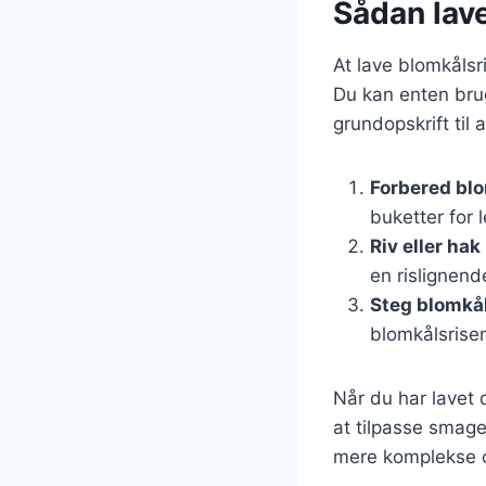
Sådan lav
At lave blomkålsr
Du kan enten brug
grundopskrift til
Forbered bl
buketter for 
Riv eller ha
en rislignend
Steg blomkå
blomkålsrisen
Når du har lavet d
at tilpasse smagen
mere komplekse o