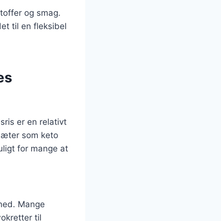
stoffer og smag.
t til en fleksibel
es
is er en relativt
diæter som keto
ligt for mange at
ghed. Mange
kretter til