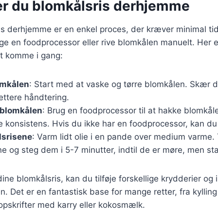
er du blomkålsris derhjemme
is derhjemme er en enkel proces, der kræver minimal ti
e en foodprocessor eller rive blomkålen manuelt. Her e
 at komme i gang:
omkålen
: Start med at vaske og tørre blomkålen. Skær d
lettere håndtering.
k blomkålen
: Brug en foodprocessor til at hakke blomkåle
e konsistens. Hvis du ikke har en foodprocessor, kan du 
lsrisene
: Varm lidt olie i en pande over medium varme. 
e og steg dem i 5-7 minutter, indtil de er møre, men stad
ine blomkålsris, kan du tilføje forskellige krydderier og 
. Det er en fantastisk base for mange retter, fra kylling
pskrifter med karry eller kokosmælk.