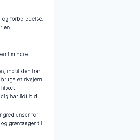
d og forberedelse.
r en
en i mindre
n, indtil den har
bruge et rivejern.
Tilsæt
ig har lidt bid.
ingredienser for
 og grøntsager til