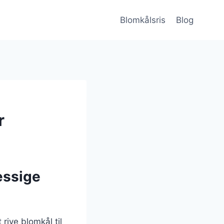
Blomkålsris
Blog
r
æssige
 rive blomkål til