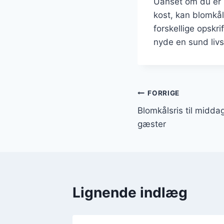
Uanset om du er p
kost, kan blomkål
forskellige opskri
nyde en sund livss
Indlægsnavi
FORRIGE
Blomkålsris til midda
gæster
Lignende indlæg