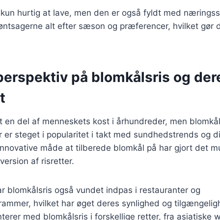
 kun hurtig at lave, men den er også fyldt med nærings
øntsagerne alt efter sæson og præferencer, hvilket gør de
perspektiv på blomkålsris og der
t
 en del af menneskets kost i århundreder, men blomkålsr
r er steget i popularitet i takt med sundhedstrends og 
nnovative måde at tilberede blomkål på har gjort det mu
ersion af risretter.
ar blomkålsris også vundet indpas i restauranter og
ammer, hvilket har øget deres synlighed og tilgængeli
rer med blomkålsris i forskellige retter, fra asiatiske wo