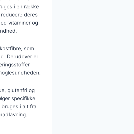
ruges i en række
t reducere deres
med vitaminer og
sundhed.
kostfibre, som
id. Derudover er
æringsstoffer
 knoglesundheden.
e, glutenfri og
ølger specifikke
bruges i alt fra
 madlavning.