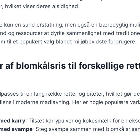
er, hvilket viser deres alsidighed.
kke kun en sund erstatning, men også en bæredygtig mul
nd og ressourcer at dyrke sammenlignet med traditionel
em til et populært valg blandt miljøbevidste forbrugere.
 af blomkålsris til forskellige ret
lpasses til en lang række retter og diæter, hvilket gør de
diens i moderne madlavning. Her er nogle populære varia
 med karry
: Tilsæt karrypulver og kokosmælk for en eks
 med svampe
: Steg svampe sammen med blomkålsrisen