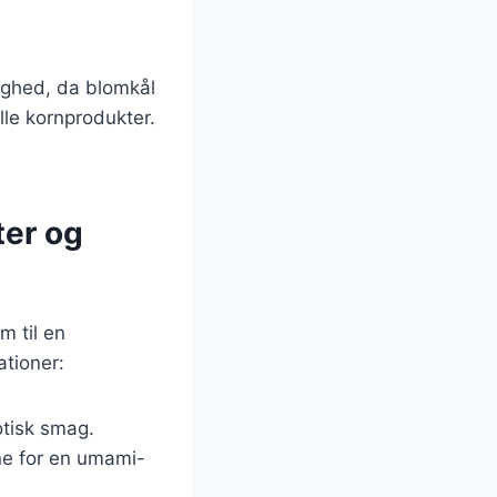
ighed, da blomkål
le kornprodukter.
ter og
m til en
tioner:
otisk smag.
e for en umami-