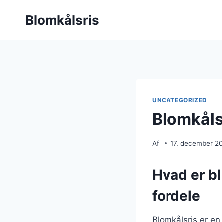
Fortsæt
Blomkålsris
til
indhold
UNCATEGORIZED
Blomkåls
Af
17. december 2
Hvad er b
fordele
Blomkålsris er en 