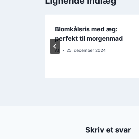
Lignende indlæg
 til
Blomkålsris med æg:
perfekt til morgenmad
Af
25. december 2024
Skriv et svar