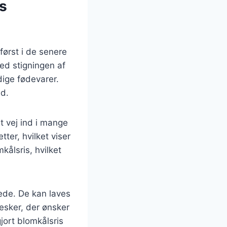
s
først i de senere
ed stigningen af
dige fødevarer.
d.
t vej ind i mange
tter, hvilket viser
ålsris, hvilket
ede. De kan laves
nesker, der ønsker
ort blomkålsris