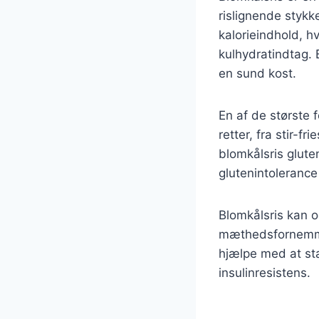
rislignende styk
kalorieindhold, hv
kulhydratindtag. B
en sund kost.
En af de største 
retter, fra stir-f
blomkålsris glute
glutenintolerance 
Blomkålsris kan 
mæthedsfornemmels
hjælpe med at sta
insulinresistens.