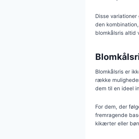
Disse variationer
den kombination, 
blomkålsris alti
Blomkålsr
Blomkålsris er ik
række muligheder 
dem til en ideel i
For dem, der følg
fremragende base
kikærter eller bønn