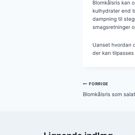
Blomkålsris kan og
kulhydrater end t
dampning til steg
smagsretninger o
Uanset hvordan d
der kan tilpasses
Indlægsnavi
FORRIGE
Blomkålsris som sala