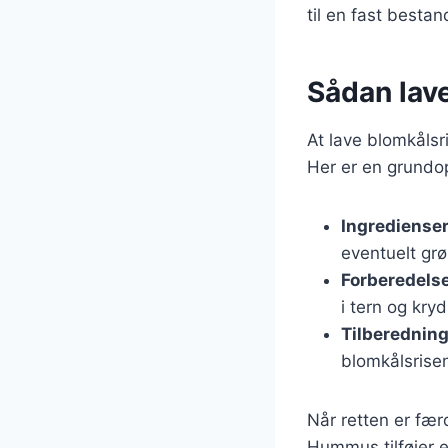
til en fast best
Sådan lav
At lave blomkålsr
Her er en grundop
Ingrediense
eventuelt grø
Forberedels
i tern og kry
Tilberednin
blomkålsrisen
Når retten er fæ
Hummus tilføjer 