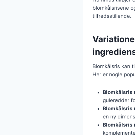
blomkålsrisene og
tilfredsstillende.
Variatione
ingredien
Blomkålsris kan t
Her er nogle popu
Blomkålsris
gulerødder f
Blomkålsris
en ny dimensi
Blomkålsris
komplemente