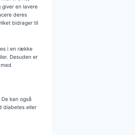
 giver en lavere
ducere deres
lket bidrager til
ges i en række
filer. Desuden er
r med
. De kan også
d diabetes eller