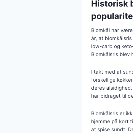
Historisk 
popularite
Blomkål har været
år, at blomkålsri
low-carb og keto-d
Blomkålsris blev
I takt med at sun
forskellige køkken
deres alsidighed
har bidraget til d
Blomkålsris er ik
hjemme på kort ti
at spise sundt. 