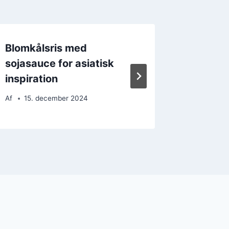
Blomkålsris med
Blomkål
sojasauce for asiatisk
krydret
inspiration
Af
25. 
Af
15. december 2024