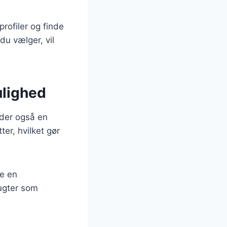
rofiler og finde
du vælger, vil
ulighed
yder også en
er, hvilket gør
re en
ugter som