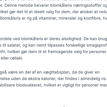
ker. Denne metode bevarer blomkålens næringsstoffer og
ilket gør det til et ideelt valg for dem, der ønsker at re
lomkålsris er rig på vitaminer, mineraler og kostfibre, hvi
fordele ved blomkålsris er deres alsidighed. De kan bru
ries til salater, og kan nemt tilpasses forskellige smagspro
nfri, hvilket gør dem til et fremragende valg for persone
eller cøliaki.
også være en del af en vægttabsplan, da de giver en
e uden de ekstra kalorier, der findes i almindelig ris
bilisere blodsukkeret, hvilket er vigtigt for personer me