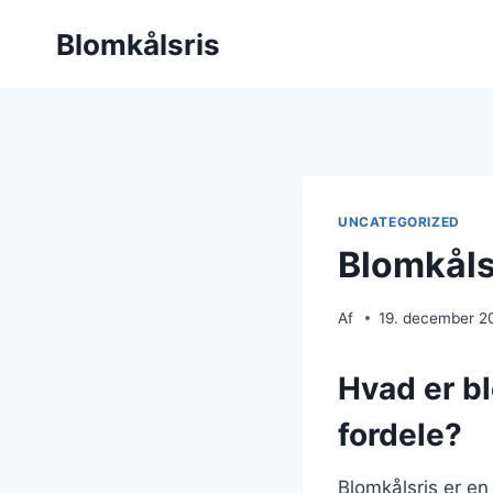
Fortsæt
Blomkålsris
til
indhold
UNCATEGORIZED
Blomkåls
Af
19. december 2
Hvad er b
fordele?
Blomkålsris er en 