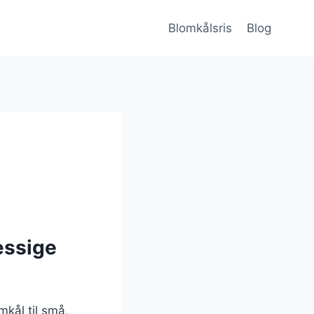
Blomkålsris
Blog
æssige
omkål til små,