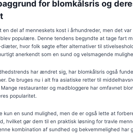
baggrund for blomkålsris og dere
t
 en del af menneskets kost i århundreder, men det var 
s blev populære. Denne tendens begyndte at tage fart m
iæter, hvor folk søgte efter alternativer til stivelseshol
 hurtigt anerkendt som en sund og velsmagende mulighe
dhedstrends har ændret sig, har blomkålsris også funde
er. De bruges nu i alt fra asiatiske retter til middelhavsre
. Mange restauranter og madbloggere har omfavnet blomk
eres popularitet.
ke kun en sund mulighed, men de er også lette at forber
d, hvilket gør dem til en praktisk løsning for travle men
Denne kombination af sundhed og bekvemmelighed har gj