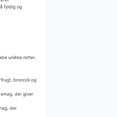
å fyldig og
abe unikke retter.
frugt, broccoli og
 smag, der giver
smag, der