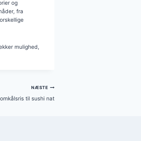
orier og
måder, fra
orskellige
ækker mulighed,
NÆSTE
lomkålsris til sushi nat