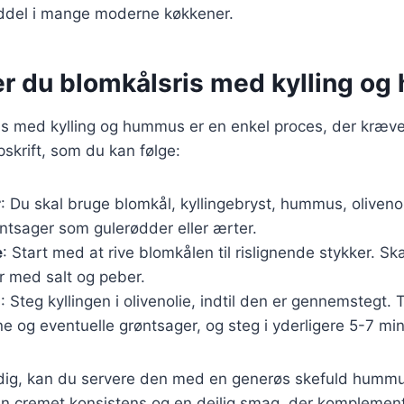
anddel i mange moderne køkkener.
er du blomkålsris med kylling o
is med kylling og hummus er en enkel proces, der kræver
skrift, som du kan følge:
r
: Du skal bruge blomkål, kyllingebryst, hummus, olivenol
ntsager som gulerødder eller ærter.
e
: Start med at rive blomkålen til rislignende stykker. Sk
dr med salt og peber.
g
: Steg kyllingen i olivenolie, indtil den er gennemstegt. 
e og eventuelle grøntsager, og steg i yderligere 5-7 min
rdig, kan du servere den med en generøs skefuld humm
en cremet konsistens og en dejlig smag, der komplemen