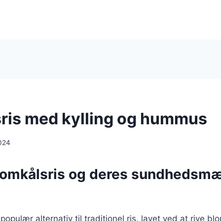
ris med kylling og hummus
024
lomkålsris og deres sundhedsm
populær alternativ til traditionel ris, lavet ved at rive bl