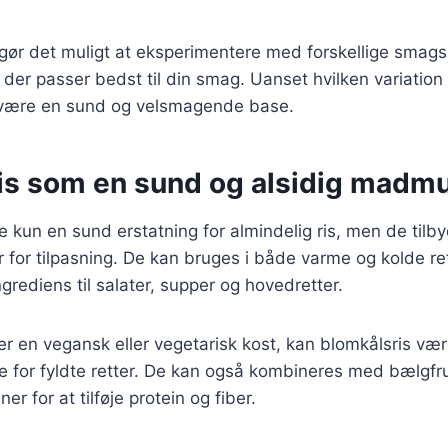
 gør det muligt at eksperimentere med forskellige smagsp
der passer bedst til din smag. Uanset hvilken variation 
d være en sund og velsmagende base.
is som en sund og alsidig madm
ke kun en sund erstatning for almindelig ris, men de tilb
for tilpasning. De kan bruges i både varme og kolde rett
ngrediens til salater, supper og hovedretter.
er en vegansk eller vegetarisk kost, kan blomkålsris væ
 for fyldte retter. De kan også kombineres med bælgfr
er for at tilføje protein og fiber.