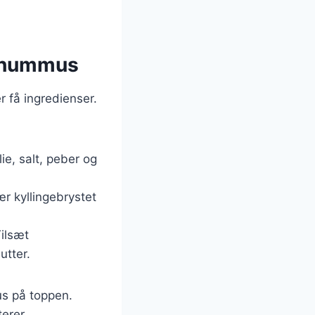
g hummus
 få ingredienser.
ie, salt, peber og
ær kyllingebrystet
Tilsæt
utter.
us på toppen.
terer