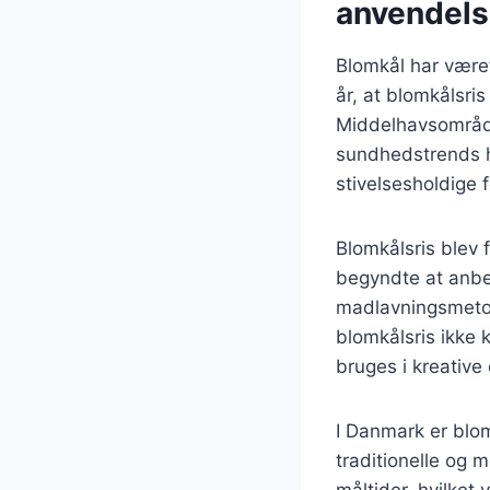
anvendel
Blomkål har været
år, at blomkålsris
Middelhavsområdet
sundhedstrends ha
stivelsesholdige 
Blomkålsris blev
begyndte at anbef
madlavningsmetoder
blomkålsris ikke
bruges i kreative 
I Danmark er blo
traditionelle og 
måltider, hvilket