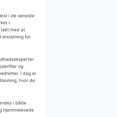
ørst i de seneste
ket i
 takt med at
 erstatning for
undhedseksperter
pskrifter og
edretter. I dag er
dlavning, hvor de
vendes i både
 og hjemmelavede