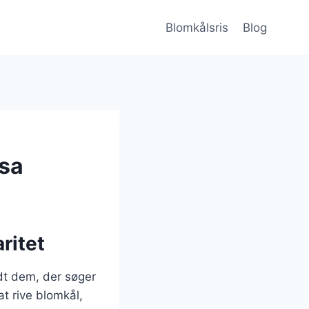
Blomkålsris
Blog
lsa
ritet
dt dem, der søger
at rive blomkål,