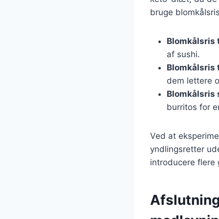
bruge blomkålsris
Blomkålsris t
af sushi.
Blomkålsris 
dem lettere 
Blomkålsris 
burritos for 
Ved at eksperime
yndlingsretter u
introducere flere 
Afslutnin