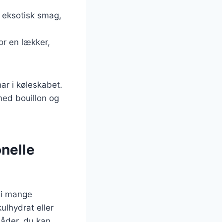
n eksotisk smag,
or en lækker,
ar i køleskabet.
med bouillon og
onelle
s i mange
kulhydrat eller
måder, du kan