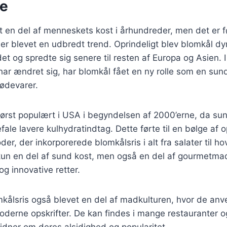
se
 en del af menneskets kost i århundreder, men det er f
 er blevet en udbredt trend. Oprindeligt blev blomkål dyr
 og spredte sig senere til resten af Europa og Asien. I
r ændret sig, har blomkål fået en ny rolle som en sund
fødevarer.
 først populært i USA i begyndelsen af 2000’erne, da s
ale lavere kulhydratindtag. Dette førte til en bølge af o
, der inkorporerede blomkålsris i alt fra salater til hov
 kun en del af sund kost, men også en del af gourmetma
og innovative retter.
mkålsris også blevet en del af madkulturen, hvor de an
moderne opskrifter. De kan findes i mange restauranter
 vidner om deres alsidighed og popularitet.