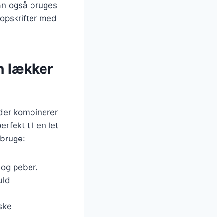
 kan også bruges
 opskrifter med
n lækker
 der kombinerer
rfekt til en let
 bruge:
t og peber.
uld
iske