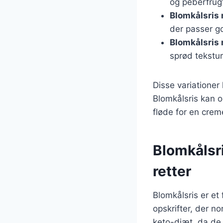
og peberfrugt
Blomkålsris
der passer god
Blomkålsris
sprød tekstur
Disse variationer
Blomkålsris kan o
fløde for en crem
Blomkålsri
retter
Blomkålsris er et 
opskrifter, der no
keto-diæt, da de 