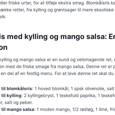
ller friske urter, for at tilføje ekstra smag. Blomkålsris
ække retter, fra kylling og grøntsager til mere eksotiske
lk.
is med kylling og mango salsa: E
on
kylling og mango salsa er en sund og velsmagende ret,
ngen med de friske smage fra mango salsa. Denne ret er pe
en del af en festlig menu. For at lave denne ret skal du
 til blomkålsris
: 1 hoved blomkål, 1 spsk olivenolie, sal
til kylling
: 2 kyllingebryst, 1 teskefuld paprika, 1 teskef
r, salt og peber.
 til mango salsa
: 1 moden mango, 1/2 rødløg, 1 lime, fr