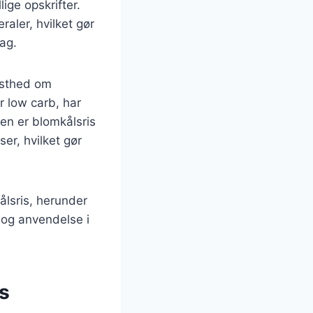
ige opskrifter.
raler, hvilket gør
tag.
dsthed om
 low carb, har
den er blomkålsris
ser, hvilket gør
kålsris, herunder
 og anvendelse i
s