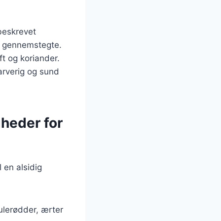
beskrevet
er gennemstegte.
t og koriander.
arverig og sund
gheder for
 en alsidig
ulerødder, ærter