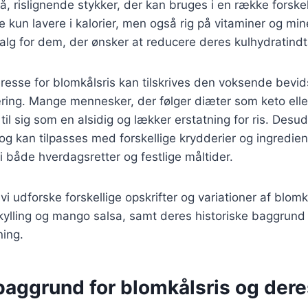
, rislignende stykker, der kan bruges i en række forskell
e kun lavere i kalorier, men også rig på vitaminer og mine
 valg for dem, der ønsker at reducere deres kulhydratind
resse for blomkålsris kan tilskrives den voksende bevi
ing. Mange mennesker, der følger diæter som keto eller
til sig som en alsidig og lækker erstatning for ris. Desu
 og kan tilpasses med forskellige krydderier og ingredien
 i både hverdagsretter og festlige måltider.
l vi udforske forskellige opskrifter og variationer af blom
kylling og mango salsa, samt deres historiske baggrund
ing.
baggrund for blomkålsris og dere