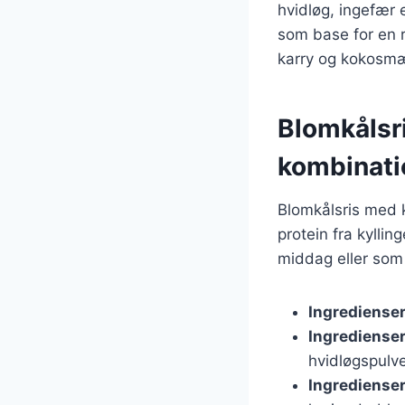
hvidløg, ingefær e
som base for en r
karry og kokosmæ
Blomkålsr
kombinati
Blomkålsris med 
protein fra kylli
middag eller som 
Ingredienser
Ingredienser 
hvidløgspulve
Ingredienser