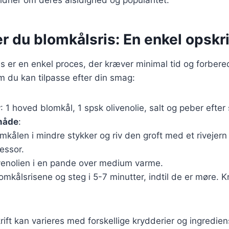
r du blomkålsris: En enkel opskri
is er en enkel proces, der kræver minimal tid og forbere
m du kan tilpasse efter din smag:
r
: 1 hoved blomkål, 1 spsk olivenolie, salt og peber efter
måde
:
kålen i mindre stykker og riv den groft med et rivejern 
essor.
venolien i en pande over medium varme.
omkålsrisene og steg i 5-7 minutter, indtil de er møre. 
ft kan varieres med forskellige krydderier og ingredie