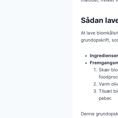
Sådan lave
At lave blomkålsr
grundopskrift, so
Ingrediense
Fremgangs
Skær blom
foodproc
Varm oli
Tilsæt bl
peber.
Denne grundopskri