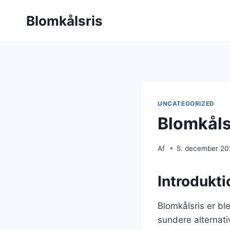
Fortsæt
Blomkålsris
til
indhold
UNCATEGORIZED
Blomkåls
Af
5. december 2
Introdukti
Blomkålsris er bl
sundere alternativ