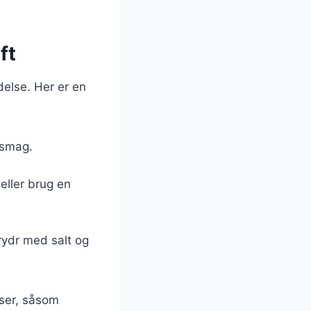
ft
delse. Her er en
 smag.
eller brug en
Krydr med salt og
nser, såsom