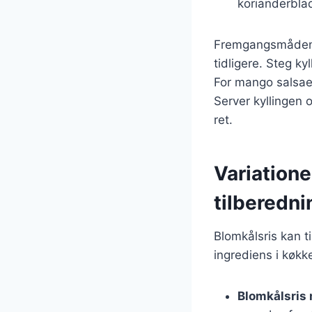
korianderblad
Fremgangsmåden e
tidligere. Steg k
For mango salsae
Server kyllingen
ret.
Variatione
tilberedni
Blomkålsris kan t
ingrediens i køkk
Blomkålsris