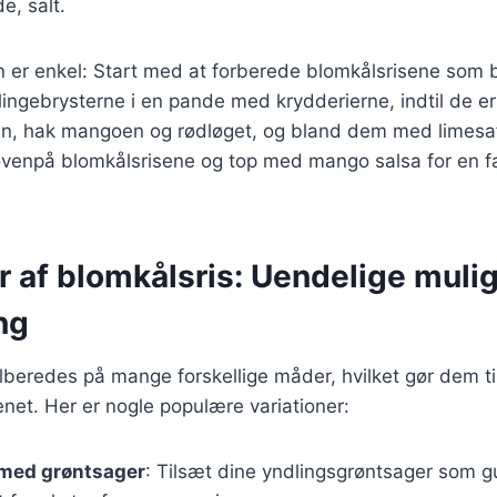
e, salt.
r enkel: Start med at forberede blomkålsrisene som 
yllingebrysterne i en pande med krydderierne, indtil de 
n, hak mangoen og rødløget, og bland dem med limesaf
 ovenpå blomkålsrisene og top med mango salsa for en f
r af blomkålsris: Uendelige muli
ng
ilberedes på mange forskellige måder, hvilket gør dem til
enet. Her er nogle populære variationer:
 med grøntsager
: Tilsæt dine yndlingsgrøntsager som g