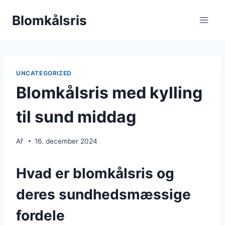
Fortsæt
Blomkålsris
til
indhold
UNCATEGORIZED
Blomkålsris med kylling
til sund middag
Af
16. december 2024
Hvad er blomkålsris og
deres sundhedsmæssige
fordele