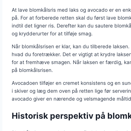
At lave blomkålsris med laks og avocado er en en
på. For at forberede retten skal du først lave blom
indtil det ligner ris. Derefter kan du sautere blomk
og krydderurter for at tilføje smag.
Når blomkålsrisen er klar, kan du tilberede laksen. 
hvad du foretrækker. Det er vigtigt at krydre laksen
for at fremhæve smagen. Når laksen er færdig, ka
på blomkålsrisen.
Avocadoen tilføjer en cremet konsistens og en su
i skiver og læg dem oven på retten lige før serveri
avocado giver en nærende og velsmagende måltid, d
Historisk perspektiv på blom