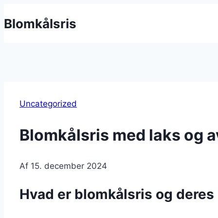
Fortsæt
Blomkålsris
til
indhold
Uncategorized
Blomkålsris med laks og 
Af
15. december 2024
Hvad er blomkålsris og dere