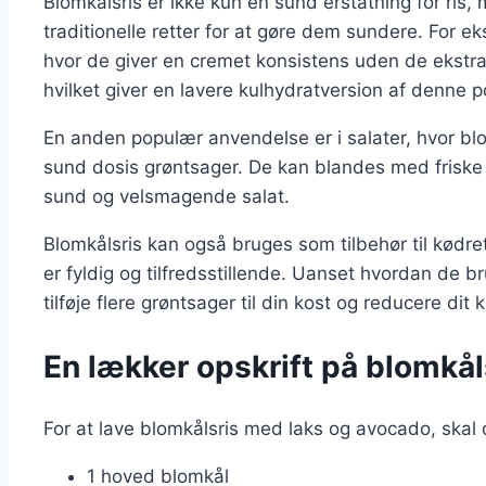
Blomkålsris er ikke kun en sund erstatning for ris
traditionelle retter for at gøre dem sundere. For e
hvor de giver en cremet konsistens uden de ekstra k
hvilket giver en lavere kulhydratversion af denne p
En anden populær anvendelse er i salater, hvor blo
sund dosis grøntsager. De kan blandes med friske 
sund og velsmagende salat.
Blomkålsris kan også bruges som tilbehør til kødret
er fyldig og tilfredsstillende. Uanset hvordan de b
tilføje flere grøntsager til din kost og reducere dit
En lækker opskrift på blomkå
For at lave blomkålsris med laks og avocado, skal
1 hoved blomkål