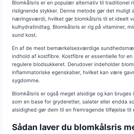
Blomkålsris er en populær alternativ til traditionel r
rislignende stykker. Denne metode gør det muligt a
næringsværdi, hvilket gør blomkålsris til et ideelt
kulhydratindtag. Blomkålsris er rig på vitaminer, min
sund kost.
En af de mest bemærkelsesværdige sundhedsmæssi
indhold af kostfibre. Kostfibre er essentielle for 
regulere blodsukkeret. Derudover indeholder blomk
inflammatoriske egenskaber, hvilket kan være gavnli
sygdomme.
Blomkålsris er også meget alsidige og kan bruges i 
som en base for gryderetter, salater eller endda so
alsidighed gør dem til en fremragende tilføjelse til
Sådan laver du blomkålsris m