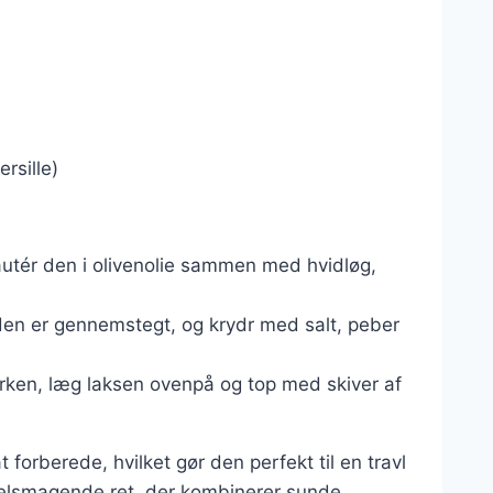
ersille)
autér den i olivenolie sammen med hvidløg,
til den er gennemstegt, og krydr med salt, peber
erken, læg laksen ovenpå og top med skiver af
 forberede, hvilket gør den perfekt til en travl
velsmagende ret, der kombinerer sunde