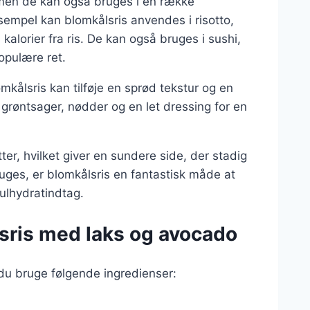
, men de kan også bruges i en række
ksempel kan blomkålsris anvendes i risotto,
alorier fra ris. De kan også bruges i sushi,
opulære ret.
mkålsris kan tilføje en sprød tekstur og en
grøntsager, nødder og en let dressing for en
ter, hvilket giver en sundere side, der stadig
ruges, er blomkålsris en fantastisk måde at
 kulhydratindtag.
lsris med laks og avocado
 du bruge følgende ingredienser: