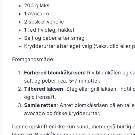
200 g laks
1 avocado
2 spsk olivenolie
1 fed hvidløg, hakket
Salt og peber efter smag
Krydderurter efter eget valg (f.eks. dild eller p
Fremgangsmåde:
Forbered blomkålsrisen
: Riv blomkålen og s
salt og peber i ca. 5-7 minutter.
Tilbered laksen
: Steg eller grill laksen, ind
og citronsaft.
Samle retten
: Anret blomkålsrisen på en tall
avocado og friske krydderurter.
Denne opskrift er ikke kun sund, men også hurtig at
hverdag. Blomkålsris med laks og avocado er en 