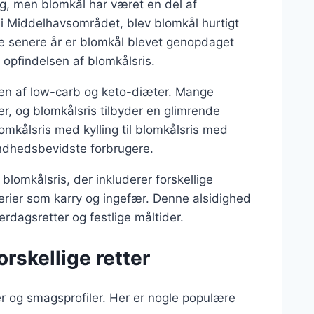
ing, men blomkål har været en del af
 i Middelhavsområdet, blev blomkål hurtigt
de senere år er blomkål blevet genopdaget
l opfindelsen af blomkålsris.
gen af low-carb og keto-diæter. Mange
er, og blomkålsris tilbyder en glimrende
lomkålsris med kylling til blomkålsris med
sundhedsbevidste forbrugere.
f blomkålsris, der inkluderer forskellige
rier som karry og ingefær. Denne alsidighed
erdagsretter og festlige måltider.
orskellige retter
ter og smagsprofiler. Her er nogle populære