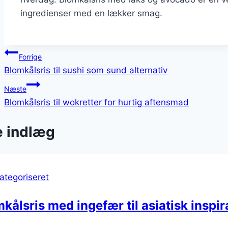
ingredienser med en lækker smag.
Indlægsnavigation
Forrige
Blomkålsris til sushi som sund alternativ
Næste
Blomkålsris til wokretter for hurtig aftensmad
e indlæg
ategoriseret
kålsris med ingefær til asiatisk inspir