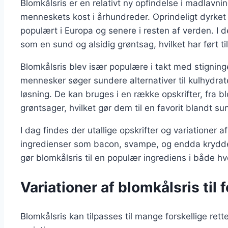
Blomkålsris er en relativt ny opfindelse i madlavn
menneskets kost i århundreder. Oprindeligt dyrket
populært i Europa og senere i resten af verden. I 
som en sund og alsidig grøntsag, hvilket har ført ti
Blomkålsris blev især populære i takt med stignin
mennesker søger sundere alternativer til kulhydrat
løsning. De kan bruges i en række opskrifter, fra b
grøntsager, hvilket gør dem til en favorit blandt 
I dag findes der utallige opskrifter og variationer a
ingredienser som bacon, svampe, og endda krydde
gør blomkålsris til en populær ingrediens i både hv
Variationer af blomkålsris til f
Blomkålsris kan tilpasses til mange forskellige ret