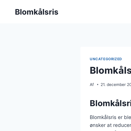
Fortsæt
Blomkålsris
til
indhold
UNCATEGORIZED
Blomkåls
Af
21. december 2
Blomkålsri
Blomkålsris er b
ønsker at reducer