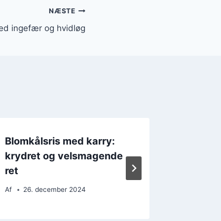
NÆSTE
ed ingefær og hvidløg
Blomkålsris med karry:
Blomkå
krydret og velsmagende
grøntsa
ret
ingefæ
Af
26. december 2024
Af
22. 