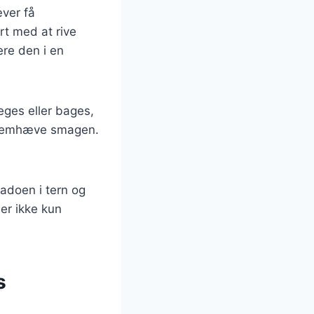
æver få
rt med at rive
ere den i en
eges eller bages,
t fremhæve smagen.
cadoen i tern og
er ikke kun
s