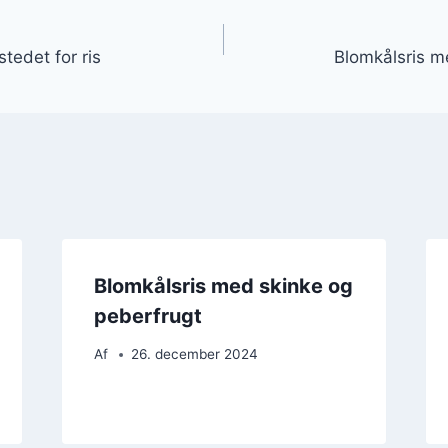
gation
 stedet for ris
Blomkålsris m
Blomkålsris med skinke og
peberfrugt
Af
26. december 2024