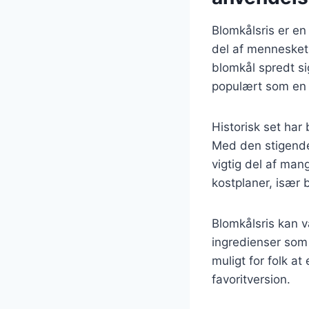
Blomkålsris er en
del af menneskets
blomkål spredt si
populært som en su
Historisk set har 
Med den stigende 
vigtig del af man
kostplaner, især 
Blomkålsris kan v
ingredienser som 
muligt for folk a
favoritversion.