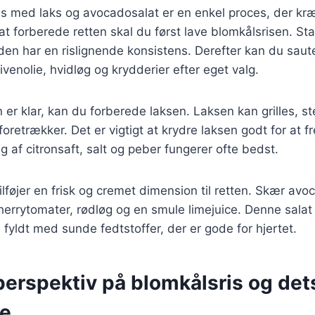
is med laks og avocadosalat er en enkel proces, der kr
 at forberede retten skal du først lave blomkålsrisen. Sta
 den har en rislignende konsistens. Derefter kan du saut
venolie, hvidløg og krydderier efter eget valg.
 er klar, kan du forberede laksen. Laksen kan grilles, st
 foretrækker. Det er vigtigt at krydre laksen godt for a
g af citronsaft, salt og peber fungerer ofte bedst.
lføjer en frisk og cremet dimension til retten. Skær avo
rrytomater, rødløg og en smule limejuice. Denne salat 
fyldt med sunde fedtstoffer, der er gode for hjertet.
perspektiv på blomkålsris og det
se