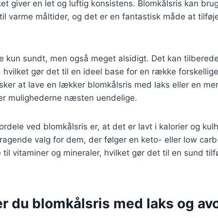
ket giver en let og luftig konsistens. Blomkålsris kan br
r til varme måltider, og det er en fantastisk måde at tilfø
ke kun sundt, men også meget alsidigt. Det kan tilbere
 hvilket gør det til en ideel base for en række forskellige
er at lave en lækker blomkålsris med laks eller en mer
er mulighederne næsten uendelige.
ordele ved blomkålsris er, at det er lavt i kalorier og kulh
emragende valg for dem, der følger en keto- eller low carb
til vitaminer og mineraler, hvilket gør det til en sund tilf
er du blomkålsris med laks og av