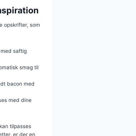
nspiration
e opskrifter, som
 med saftig
romatisk smag til
rødt bacon med
asses med dine
kan tilpasses
tter, er der en