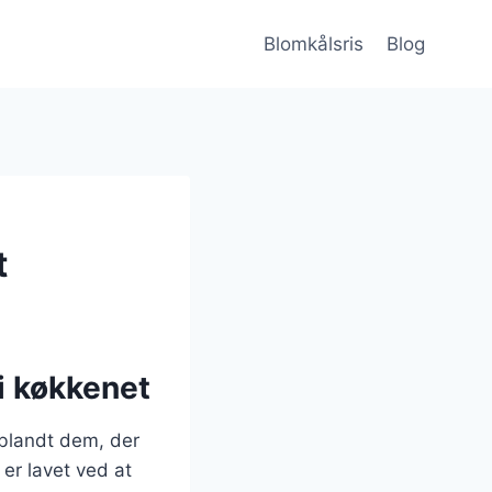
Blomkålsris
Blog
t
 i køkkenet
 blandt dem, der
er lavet ved at