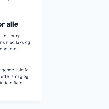
r alle
n lækker og
sris med laks og
lighederne
ragende valg for
s efter smag og
ludere flere