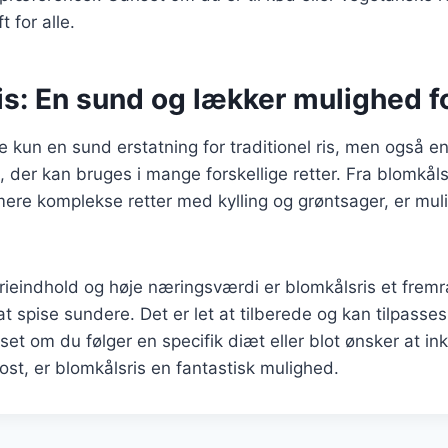
t for alle.
s: En sund og lækker mulighed fo
ke kun en sund erstatning for traditionel ris, men også e
s, der kan bruges i mange forskellige retter. Fra blomkål
mere komplekse retter med kylling og grøntsager, er mu
rieindhold og høje næringsværdi er blomkålsris et frem
t spise sundere. Det er let at tilberede og kan tilpasse
et om du følger en specifik diæt eller blot ønsker at ink
kost, er blomkålsris en fantastisk mulighed.