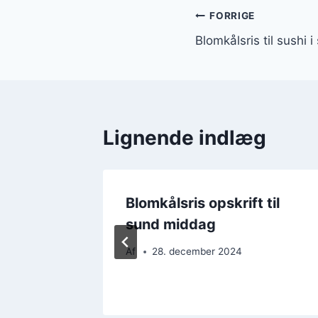
Indlægsnavi
FORRIGE
Blomkålsris til sushi i
Lignende indlæg
ks:
Blomkålsris opskrift til
kenen
sund middag
Af
28. december 2024