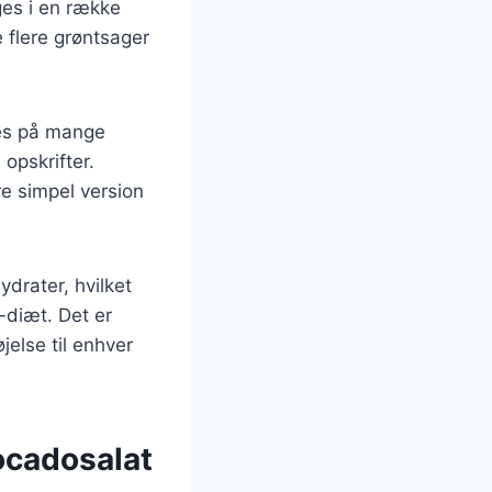
uges i en række
je flere grøntsager
des på mange
 opskrifter.
e simpel version
ydrater, hvilket
-diæt. Det er
øjelse til enhver
ocadosalat