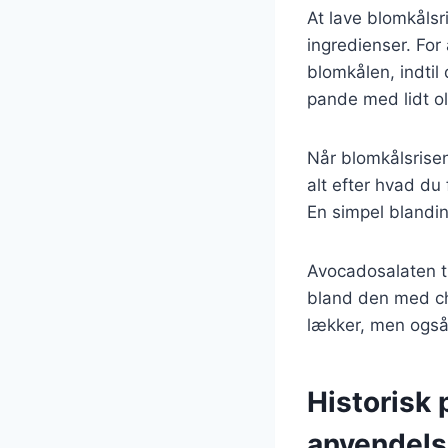
At lave blomkålsr
ingredienser. For
blomkålen, indtil
pande med lidt oli
Når blomkålsrisen
alt efter hvad du
En simpel blandin
Avocadosalaten ti
bland den med che
lækker, men også 
Historisk 
anvendel