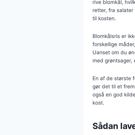
rive blomkål, hvil
retter, fra salate
til kosten.
Blomkålsris er ik
forskellige måder,
Uanset om du ønsk
med grøntsager, 
En af de største f
gør det til et fr
også en god kilde 
kost.
Sådan lav