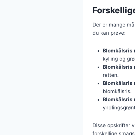
Forskellig
Der er mange måde
du kan prøve:
Blomkålsris 
kylling og gr
Blomkålsris
retten.
Blomkålsris
blomkålsris.
Blomkålsris
yndlingsgrøn
Disse opskrifter 
forskellige smags