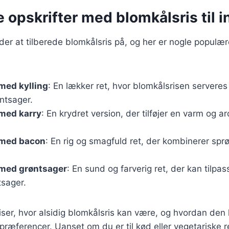
e opskrifter med blomkålsris til i
r at tilberede blomkålsris på, og her er nogle populær
med kylling
: En lækker ret, hvor blomkålsrisen serveres
øntsager.
 med karry
: En krydret version, der tilføjer en varm og a
 med bacon
: En rig og smagfuld ret, der kombinerer sp
 med grøntsager
: En sund og farverig ret, der kan tilp
tsager.
viser, hvor alsidig blomkålsris kan være, og hvordan den 
præferencer. Uanset om du er til kød eller vegetariske re