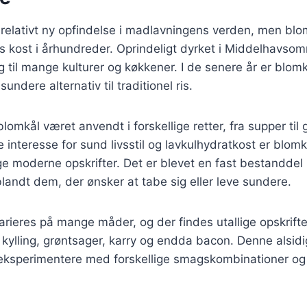
 relativt ny opfindelse i madlavningens verden, men blo
 kost i århundreder. Oprindeligt dyrket i Middelhavsom
g til mange kulturer og køkkener. I de senere år er blomk
ndere alternativ til traditionel ris.
blomkål været anvendt i forskellige retter, fra supper til 
interesse for sund livsstil og lavkulhydratkost er blomk
ge moderne opskrifter. Det er blevet en fast bestanddel
blandt dem, der ønsker at tabe sig eller leve sundere.
arieres på mange måder, og der findes utallige opskrifte
kylling, grøntsager, karry og endda bacon. Denne alsid
t eksperimentere med forskellige smagskombinationer og