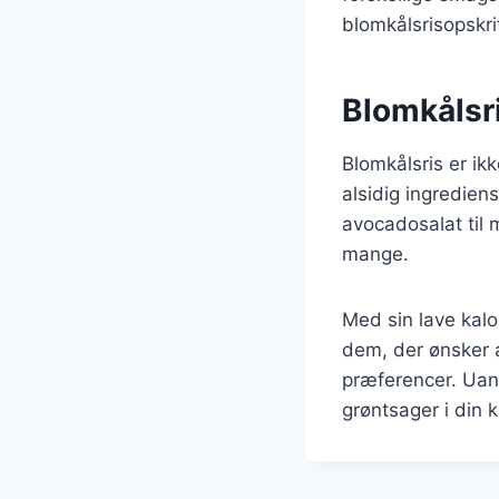
blomkålsrisopskrif
Blomkålsri
Blomkålsris er ik
alsidig ingredien
avocadosalat til 
mange.
Med sin lave kalo
dem, der ønsker a
præferencer. Uans
grøntsager i din 