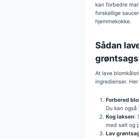
kan forbedre mang
forskellige sauce
hjemmekokke.
Sådan lav
grøntsags
At lave blomkålsr
ingredienser. Her
Forbered bl
Du kan også b
Kog laksen
:
med salt og 
Lav grøntsa