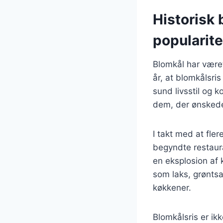
Historisk 
popularite
Blomkål har været
år, at blomkålsri
sund livsstil og 
dem, der ønskede 
I takt med at fl
begyndte restaura
en eksplosion af 
som laks, grøntsa
køkkener.
Blomkålsris er ik