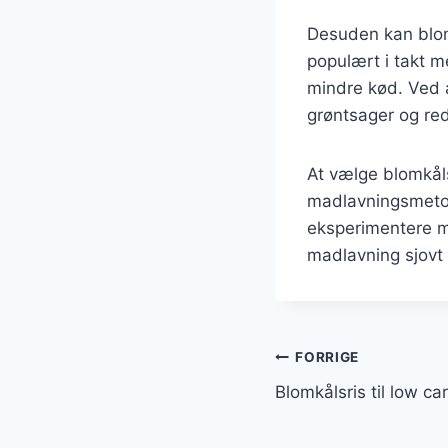
Desuden kan blomk
populært i takt 
mindre kød. Ved a
grøntsager og red
At vælge blomkåls
madlavningsmetod
eksperimentere m
madlavning sjovt 
Indlægsnavi
FORRIGE
Blomkålsris til low ca