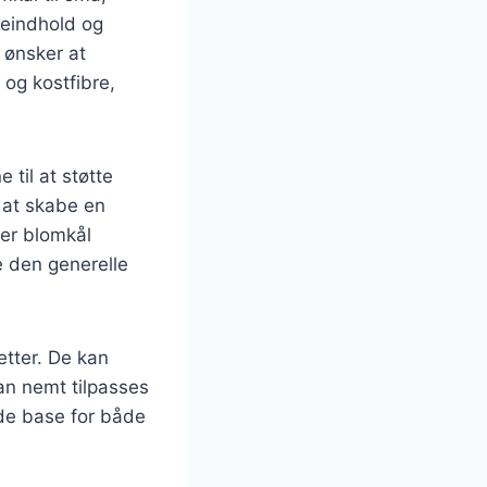
ieindhold og
r ønsker at
 og kostfibre,
til at støtte
d at skabe en
er blomkål
 den generelle
etter. De kan
kan nemt tilpasses
nde base for både