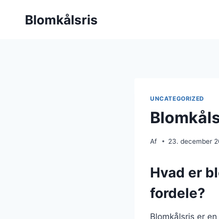
Fortsæt
Blomkålsris
til
indhold
UNCATEGORIZED
Blomkåls
Af
23. december 
Hvad er b
fordele?
Blomkålsris er en 