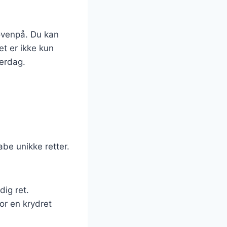
ovenpå. Du kan
et er ikke kun
verdag.
abe unikke retter.
dig ret.
or en krydret