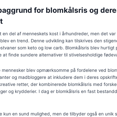
baggrund for blomkålsris og dere
t
 en del af menneskets kost i århundreder, men det var 
s blev en trend. Denne udvikling kan tilskrives den stigen
kostvaner som keto og low carb. Blomkålsris blev hurtigt
at finde sundere alternativer til stivelsesholdige fødev
ere mennesker blev opmærksomme på fordelene ved blom
nter og madbloggere at inkludere dem i deres opskrifter.
kreative retter, der kombinerede blomkålsris med forskel
ger og krydderier. I dag er blomkålsris en fast bestand
ke kun en sund mulighed, men de tilbyder også en unik s