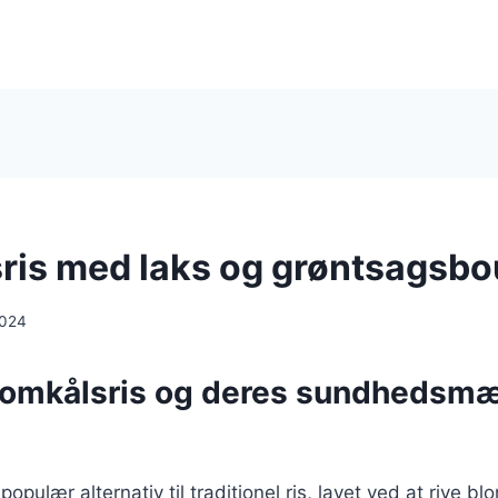
ris med laks og grøntsagsbo
2024
lomkålsris og deres sundhedsm
populær alternativ til traditionel ris, lavet ved at rive bl