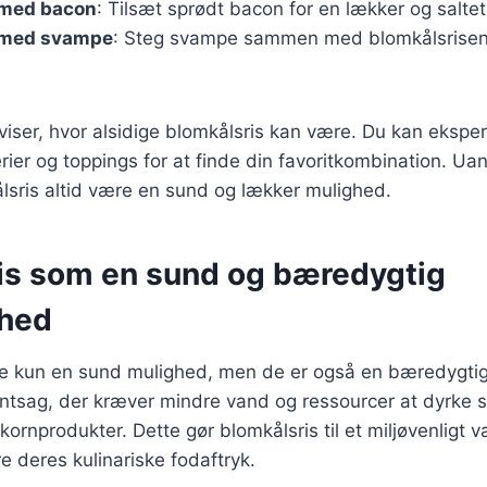
 med bacon
: Tilsæt sprødt bacon for en lækker og salte
 med svampe
: Steg svampe sammen med blomkålsrisen 
 viser, hvor alsidige blomkålsris kan være. Du kan eksp
erier og toppings for at finde din favoritkombination. U
ålsris altid være en sund og lækker mulighed.
is som en sund og bæredygtig
hed
kke kun en sund mulighed, men de er også en bæredygt
øntsag, der kræver mindre vand og ressourcer at dyrke
kornprodukter. Dette gør blomkålsris til et miljøvenligt v
e deres kulinariske fodaftryk.