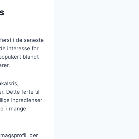
s
først i de seneste
de interesse for
 populært blandt
arer.
kålsris,
 Dette førte til
lige ingredienser
del i mange
magsprofil, der