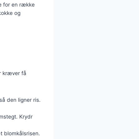
e for en række
 kokke og
r kræver få
å den ligner ris.
emstegt. Krydr
æt blomkålsrisen.