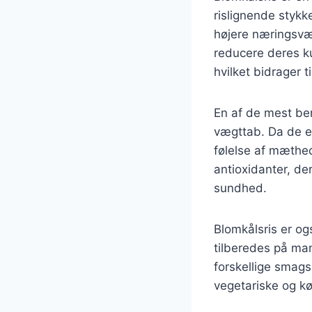
rislignende stykk
højere næringsværd
reducere deres ku
hvilket bidrager t
En af de mest bem
vægttab. Da de er
følelse af mæthe
antioxidanter, d
sundhed.
Blomkålsris er og
tilberedes på man
forskellige smags
vegetariske og kø