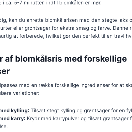
 i ca. 5-7 minutter, indtil blomkålen er mør.
dig, kan du anrette blomkålsrisen med den stegte laks 
e urter eller grøntsager for ekstra smag og farve. Denne r
rtig at forberede, hvilket gør den perfekt til en travl h
r af blomkålsris med forskellige
ser
ilpasses med en række forskellige ingredienser for at sk
lære variationer:
med kylling
: Tilsæt stegt kylling og grøntsager for en fyl
 med karry
: Krydr med karrypulver og tilsæt grøntsager f
lse.