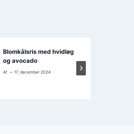
Blomkålsris med hvidløg
Blomkål
og avocado
uden k
Af
17. december 2024
Af
8. d