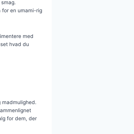
t smag.
for en umami-rig
erimentere med
anset hvad du
ig madmulighed.
 sammenlignet
alg for dem, der