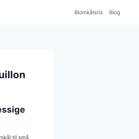
Blomkålsris
Blog
uillon
æssige
omkål til små,