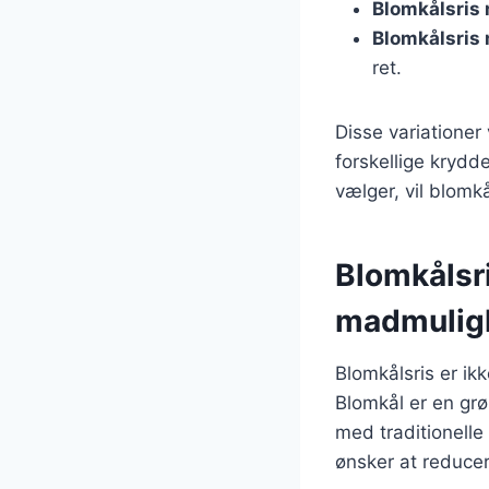
Blomkålsris
Blomkålsris
ret.
Disse variationer
forskellige krydd
vælger, vil blomk
Blomkålsr
madmulig
Blomkålsris er i
Blomkål er en gr
med traditionelle 
ønsker at reducer