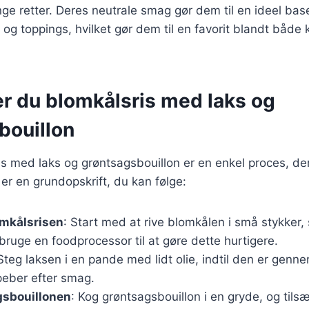
e retter. Deres neutrale smag gør dem til en ideel bas
r og toppings, hvilket gør dem til en favorit blandt både
er du blomkålsris med laks og
bouillon
is med laks og grøntsagsbouillon er en enkel proces, de
 er en grundopskrift, du kan følge:
omkålsrisen
: Start med at rive blomkålen i små stykker, s
ruge en foodprocessor til at gøre dette hurtigere.
 Steg laksen i en pande med lidt olie, indtil den er genn
peber efter smag.
gsbouillonen
: Kog grøntsagsbouillon i en gryde, og tils