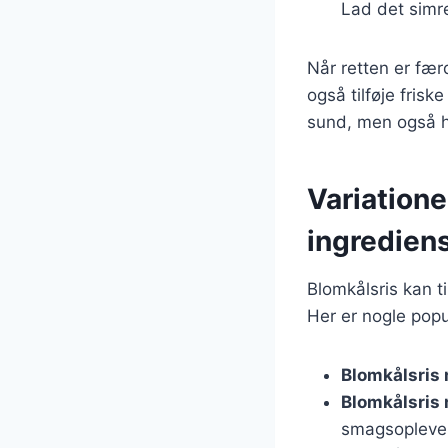
Lad det simre
Når retten er fær
også tilføje frisk
sund, men også hu
Variatione
ingredien
Blomkålsris kan t
Her er nogle popu
Blomkålsris 
Blomkålsris
smagsopleve