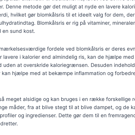
er. Denne metode gør det muligt at nyde en lavere kalor
i, hvilket gør blomkålsris til et ideelt valg for dem, de
lhydratindtag. Blomkålsris er rig på vitaminer, mineraler
il en sund kost.
ærkelsesværdige fordele ved blomkålsris er deres evne 
 lavere i kalorier end almindelig ris, kan de hjælpe me
d uden at overskride kaloriegrænsen. Desuden indehold
er kan hjælpe med at bekæmpe inflammation og forbedre
så meget alsidige og kan bruges i en række forskellige r
ge måder, fra at blive stegt til at blive dampet, og de 
profiler og ingredienser. Dette gør dem til en fremrage
dretter.