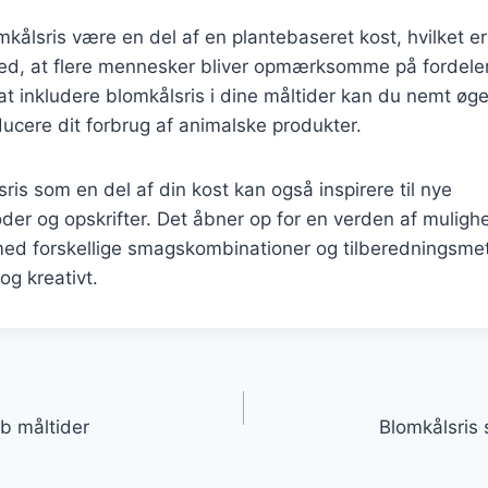
ålsris være en del af en plantebaseret kost, hvilket e
med, at flere mennesker bliver opmærksomme på fordele
t inkludere blomkålsris i dine måltider kan du nemt øge 
ucere dit forbrug af animalske produkter.
ris som en del af din kost kan også inspirere til nye
er og opskrifter. Det åbner op for en verden af muligh
ed forskellige smagskombinationer og tilberedningsmeto
og kreativt.
gation
rb måltider
Blomkålsris 