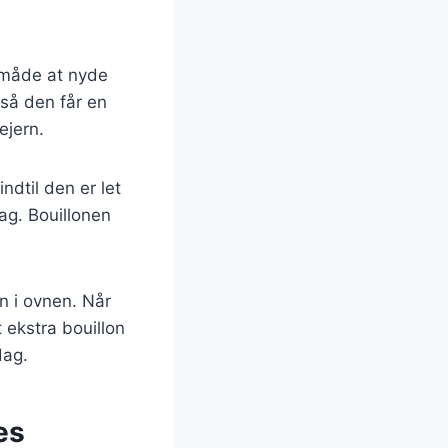
r måde at nyde
 så den får en
ejern.
ndtil den er let
ag. Bouillonen
n i ovnen. Når
 ekstra bouillon
dag.
es