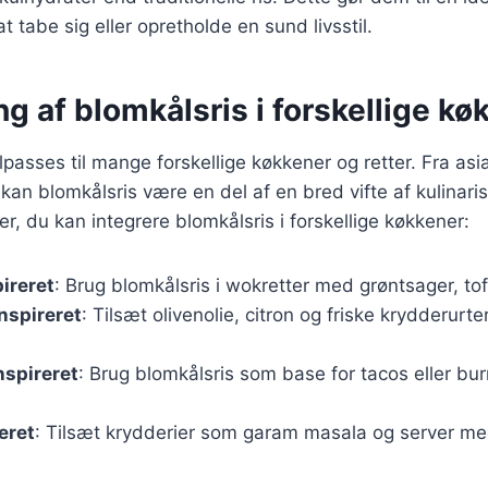
 tabe sig eller opretholde en sund livsstil.
g af blomkålsris i forskellige kø
lpasses til mange forskellige køkkener og retter. Fra asiat
kan blomkålsris være en del af en bred vifte af kulinaris
r, du kan integrere blomkålsris i forskellige køkkener:
pireret
: Brug blomkålsris i wokretter med grøntsager, to
nspireret
: Tilsæt olivenolie, citron og friske krydderurt
nspireret
: Brug blomkålsris som base for tacos eller bu
eret
: Tilsæt krydderier som garam masala og server m