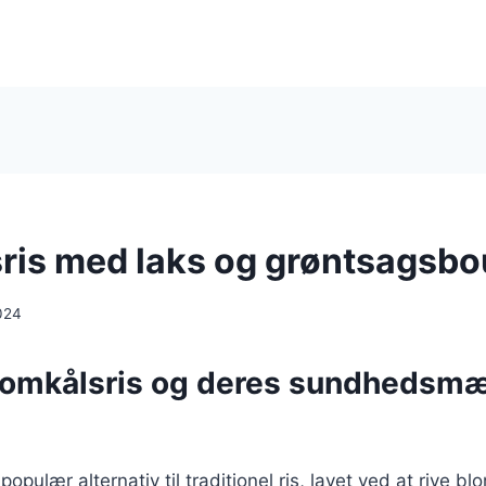
ris med laks og grøntsagsbo
024
lomkålsris og deres sundhedsm
populær alternativ til traditionel ris, lavet ved at rive bl