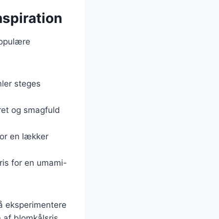
nspiration
populære
mler steges
dret og smagfuld
or en lækker
ris for en umami-
så eksperimentere
 af blomkålsris.