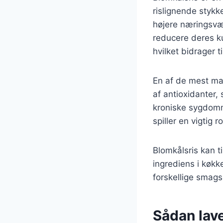
rislignende stykk
højere næringsværd
reducere deres ku
hvilket bidrager t
En af de mest ma
af antioxidanter
kroniske sygdomme
spiller en vigtig r
Blomkålsris kan t
ingrediens i køkke
forskellige smag
Sådan lav