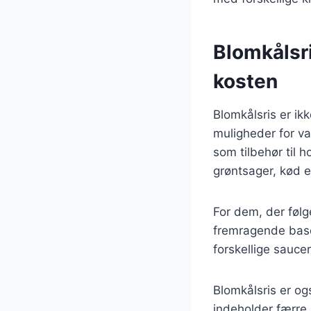
Blomkålsri
kosten
Blomkålsris er ik
muligheder for var
som tilbehør til 
grøntsager, kød el
For dem, der følg
fremragende base
forskellige saucer
Blomkålsris er og
indeholder færre k