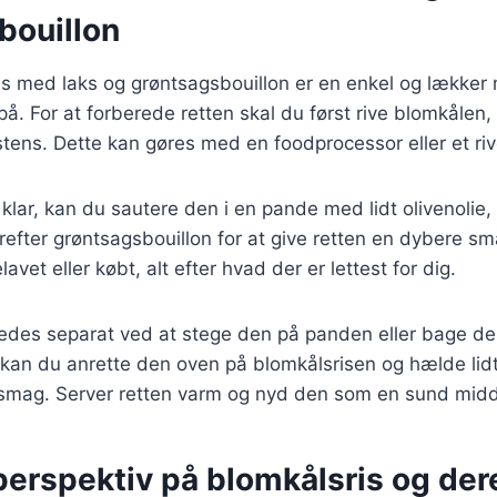
bouillon
ris med laks og grøntsagsbouillon er en enkel og lække
å. For at forberede retten skal du først rive blomkålen,
stens. Dette kan gøres med en foodprocessor eller et riv
lar, kan du sautere den i en pande med lidt olivenolie, i
refter grøntsagsbouillon for at give retten en dybere sm
et eller købt, alt efter hvad der er lettest for dig.
redes separat ved at stege den på panden eller bage de
 kan du anrette den oven på blomkålsrisen og hælde lidt
je smag. Server retten varm og nyd den som en sund mid
perspektiv på blomkålsris og der