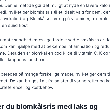
er. Denne metode gør det muligt at nyde en lavere kalor
i, hvilket gør blomkålsris til et ideelt valg for dem, de
lhydratindtag. Blomkålsris er rig på vitaminer, mineraler
il en sund kost.
rkante sundhedsmæssige fordele ved blomkålsris er de
, som kan hjælpe med at bekæmpe inflammation og reduc
. Desuden er blomkål en god kilde til vitamin C, K og f
olle i kroppens funktioner.
ilberedes på mange forskellige måder, hvilket gør dem til
net. De kan bruges i alt fra salater til varme retter og 
spræferencer og kostbehov.
er du blomkålsris med laks og