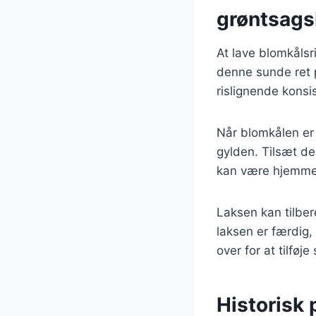
grøntsags
At lave blomkåls
denne sunde ret p
rislignende konsi
Når blomkålen er k
gylden. Tilsæt de
kan være hjemmelav
Laksen kan tilbe
laksen er færdig,
over for at tilfø
Historisk 