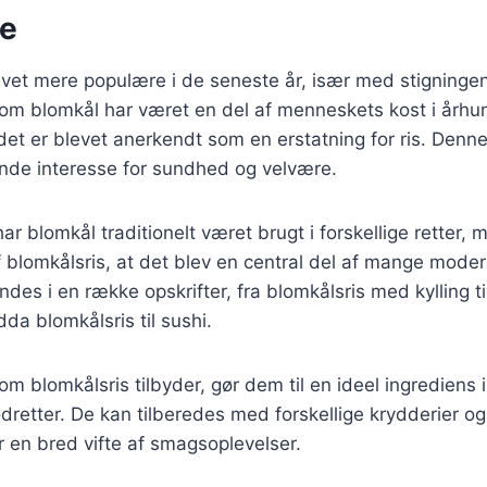
se
evet mere populære i de seneste år, især med stigninge
om blomkål har været en del af menneskets kost i århun
t det er blevet anerkendt som en erstatning for ris. Denn
gende interesse for sundhed og velvære.
ar blomkål traditionelt været brugt i forskellige retter, 
f blomkålsris, at det blev en central del af mange mode
indes i en række opskrifter, fra blomkålsris med kylling t
da blomkålsris til sushi.
om blomkålsris tilbyder, gør dem til en ideel ingrediens 
dretter. De kan tilberedes med forskellige krydderier og 
r en bred vifte af smagsoplevelser.