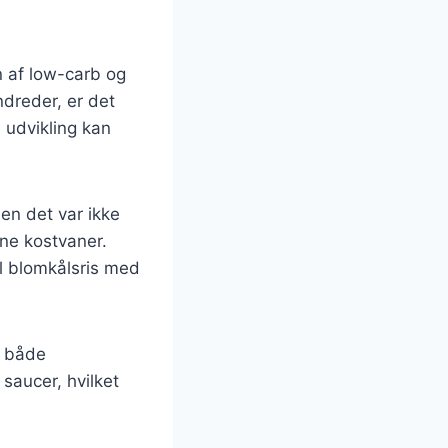
n af low-carb og
dreder, er det
e udvikling kan
men det var ikke
rne kostvaner.
il blomkålsris med
i både
saucer, hvilket