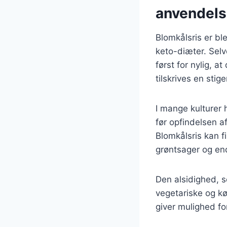
anvendel
Blomkålsris er bl
keto-diæter. Selv
først for nylig, a
tilskrives en sti
I mange kulturer h
før opfindelsen a
Blomkålsris kan f
grøntsager og end
Den alsidighed, s
vegetariske og kø
giver mulighed fo