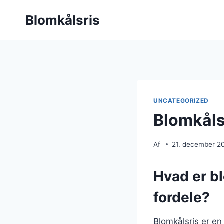
Fortsæt
Blomkålsris
til
indhold
UNCATEGORIZED
Blomkåls
Af
21. december 2
Hvad er b
fordele?
Blomkålsris er en 