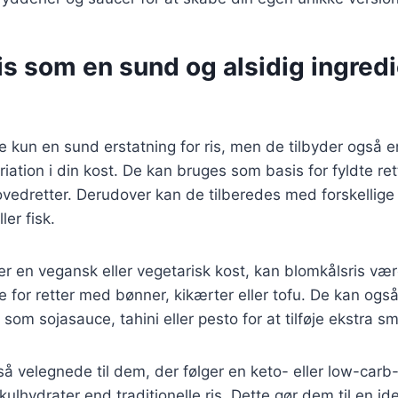
s som en sund og alsidig ingredi
ke kun en sund erstatning for ris, men de tilbyder også 
iation i din kost. De kan bruges som basis for fyldte rette
hovedretter. Derudover kan de tilberedes med forskellig
ler fisk.
er en vegansk eller vegetarisk kost, kan blomkålsris væ
 for retter med bønner, kikærter eller tofu. De kan og
 som sojasauce, tahini eller pesto for at tilføje ekstra s
så velegnede til dem, der følger en keto- eller low-carb
ulhydrater end traditionelle ris. Dette gør dem til en id