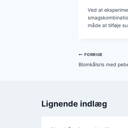
Ved at eksperimen
smagskombinatione
måde at tilføje su
Indlægsnavi
FORRIGE
Blomkålsris med pebe
Lignende indlæg