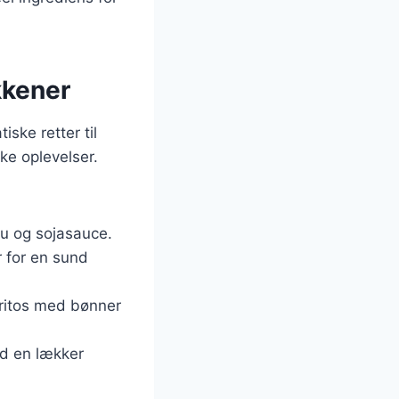
kkener
iske retter til
ke oplevelser.
fu og sojasauce.
er for en sund
rritos med bønner
ed en lækker