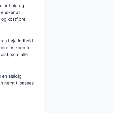
ieindhold og
r ønsker at
 og kostfibre,
res høje indhold
ere risikoen for
olat, som alle
 en alsidig
kan nemt tilpasses