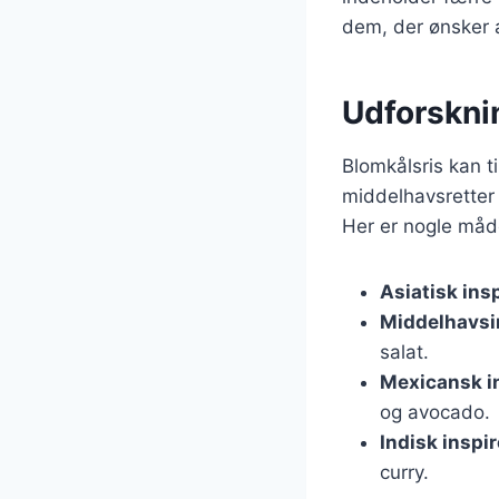
dem, der ønsker at
Udforsknin
Blomkålsris kan ti
middelhavsretter 
Her er nogle måde
Asiatisk ins
Middelhavsi
salat.
Mexicansk i
og avocado.
Indisk inspir
curry.