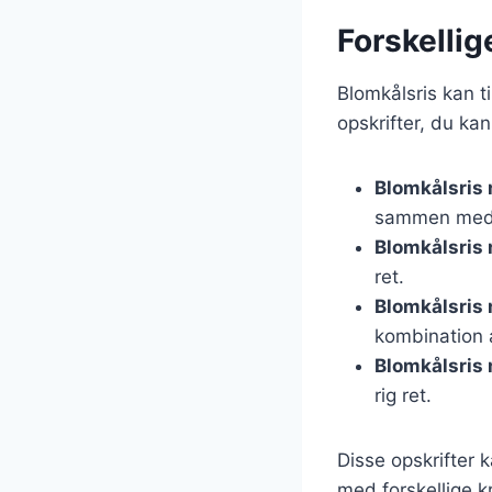
Forskellig
Blomkålsris kan t
opskrifter, du kan
Blomkålsris 
sammen med b
Blomkålsris
ret.
Blomkålsris
kombination 
Blomkålsris
rig ret.
Disse opskrifter 
med forskellige k