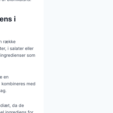
ens i
en række
r, i salater eller
e ingredienser som
re en
så kombineres med
mag.
-diæt, da de
eel ingrediens for