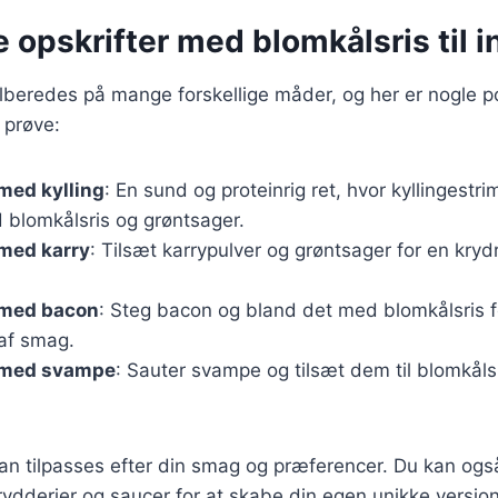
e opskrifter med blomkålsris til i
ilberedes på mange forskellige måder, og her er nogle 
 prøve:
med kylling
: En sund og proteinrig ret, hvor kyllingestri
lomkålsris og grøntsager.
 med karry
: Tilsæt karrypulver og grøntsager for en kry
 med bacon
: Steg bacon og bland det med blomkålsris f
af smag.
 med svampe
: Sauter svampe og tilsæt dem til blomkåls
kan tilpasses efter din smag og præferencer. Du kan og
rydderier og saucer for at skabe din egen unikke version