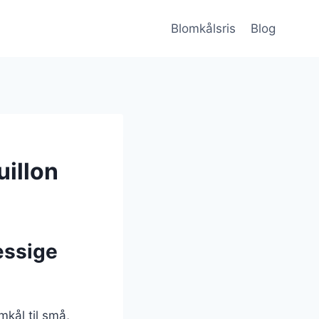
Blomkålsris
Blog
uillon
æssige
omkål til små,