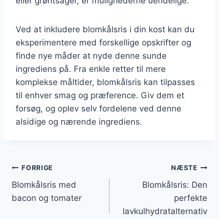
eller grøntsager, er mulighederne uendelige.
Ved at inkludere blomkålsris i din kost kan du
eksperimentere med forskellige opskrifter og
finde nye måder at nyde denne sunde
ingrediens på. Fra enkle retter til mere
komplekse måltider, blomkålsris kan tilpasses
til enhver smag og præference. Giv dem et
forsøg, og oplev selv fordelene ved denne
alsidige og nærende ingrediens.
Indlægsnavigation
FORRIGE
NÆSTE
Blomkålsris med
Blomkålsris: Den
bacon og tomater
perfekte
lavkulhydratalternativ