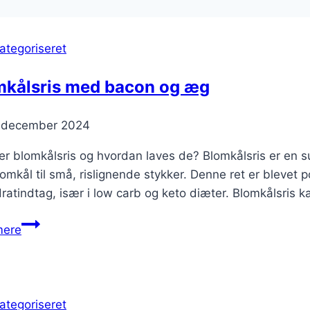
ategoriseret
mkålsris med bacon og æg
. december 2024
r blomkålsris og hvordan laves de? Blomkålsris er en sun
lomkål til små, rislignende stykker. Denne ret er bleve
ratindtag, især i low carb og keto diæter. Blomkålsris k
Blomkålsris
mere
med
bacon
og
æg
ategoriseret