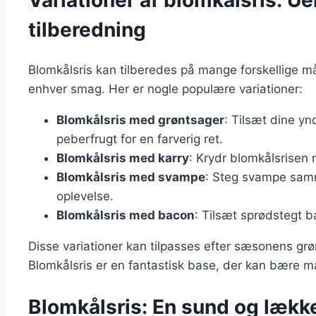
Variationer af blomkålsris: U
tilberedning
Blomkålsris kan tilberedes på mange forskellige måde
enhver smag. Her er nogle populære variationer:
Blomkålsris med grøntsager
: Tilsæt dine y
peberfrugt for en farverig ret.
Blomkålsris med karry
: Krydr blomkålsrisen 
Blomkålsris med svampe
: Steg svampe sam
oplevelse.
Blomkålsris med bacon
: Tilsæt sprødstegt b
Disse variationer kan tilpasses efter sæsonens grø
Blomkålsris er en fantastisk base, der kan bære ma
Blomkålsris: En sund og lækker