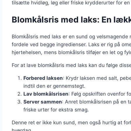
tilsætte hvidløg, løg eller friske krydderurter for e
Blomkålsris med laks: En læk
Blomkålsris med laks er en sund og velsmagende 
fordele ved begge ingredienser. Laks er rig på ome
hjertehelsen, mens blomkålsris tilføjer en let og fyl
For at lave blomkålsris med laks kan du følge disse 
Forbered laksen
: Krydr laksen med salt, peb
indtil den er gennemstegt.
Lav blomkålsrisen
: Følg opskriften ovenfor f
Server sammen
: Anret blomkålsrisen på en 
friske urter for ekstra smag.
Denne ret er ikke kun sund, men også hurtig at forb
hverdag.