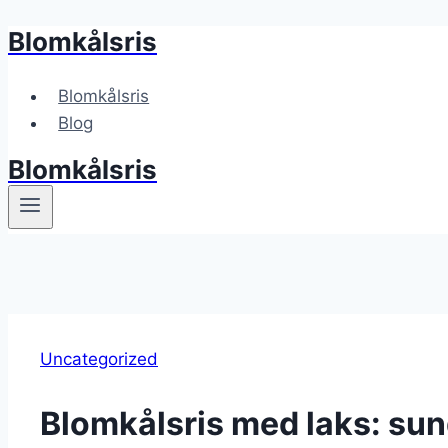
Blomkålsris
Fortsæt
til
indhold
Blomkålsris
Blog
Blomkålsris
Uncategorized
Blomkålsris med laks: sund