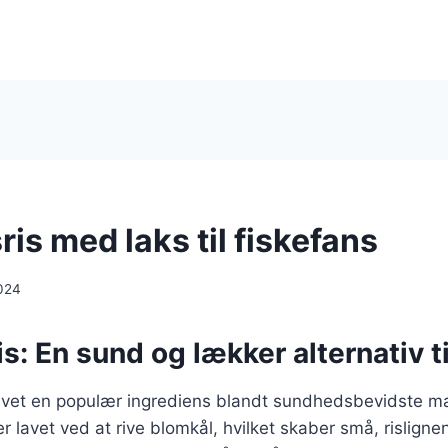
is med laks til fiskefans
024
s: En sund og lækker alternativ til
levet en populær ingrediens blandt sundhedsbevidste m
 er lavet ved at rive blomkål, hvilket skaber små, risligne