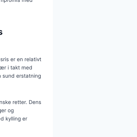
s
is er en relativt
ær i takt med
n sund erstatning
nske retter. Dens
ger og
d kylling er