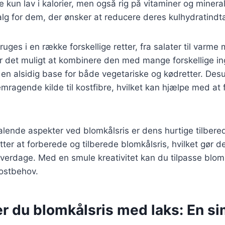
e kun lav i kalorier, men også rig på vitaminer og mineral
 valg for dem, der ønsker at reducere deres kulhydratindt
uges i en række forskellige retter, fra salater til varme 
r det muligt at kombinere den med mange forskellige in
il en alsidig base for både vegetariske og kødretter. Des
emragende kilde til kostfibre, hvilket kan hjælpe med at
talende aspekter ved blomkålsris er dens hurtige tilbere
ter at forberede og tilberede blomkålsris, hvilket gør det
 hverdage. Med en smule kreativitet kan du tilpasse blomk
ostbehov.
r du blomkålsris med laks: En s