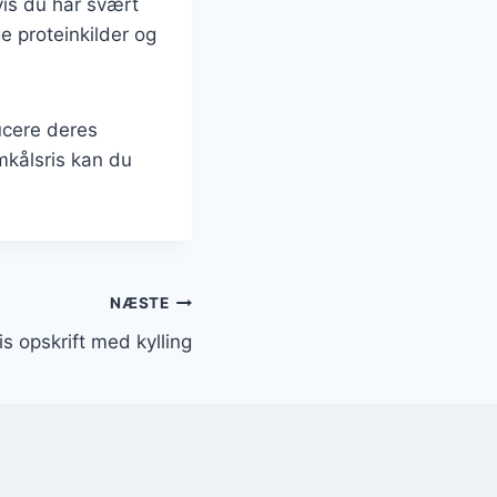
vis du har svært
e proteinkilder og
ucere deres
mkålsris kan du
NÆSTE
s opskrift med kylling