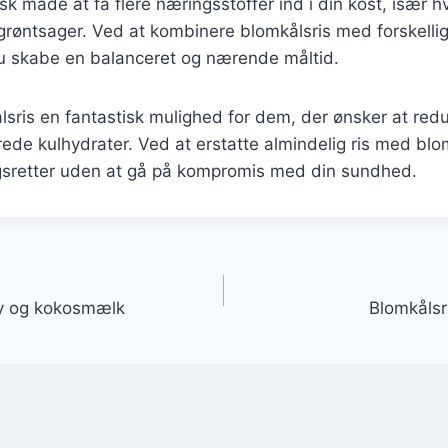
isk måde at få flere næringsstoffer ind i din kost, især h
grøntsager. Ved at kombinere blomkålsris med forskellig
u skabe en balanceret og nærende måltid.
lsris en fantastisk mulighed for dem, der ønsker at red
erede kulhydrater. Ved at erstatte almindelig ris med blo
gsretter uden at gå på kompromis med din sundhed.
gation
ry og kokosmælk
Blomkålsri