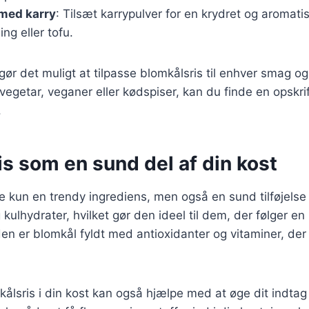
 med karry
: Tilsæt karrypulver for en krydret og aromati
ling eller tofu.
 gør det muligt at tilpasse blomkålsris til enhver smag o
egetar, veganer eller kødspiser, kan du finde en opskrift
.
s som en sund del af din kost
ke kun en trendy ingrediens, men også en sund tilføjelse 
og kulhydrater, hvilket gør den ideel til dem, der følger en
n er blomkål fyldt med antioxidanter og vitaminer, der k
kålsris i din kost kan også hjælpe med at øge dit indtag