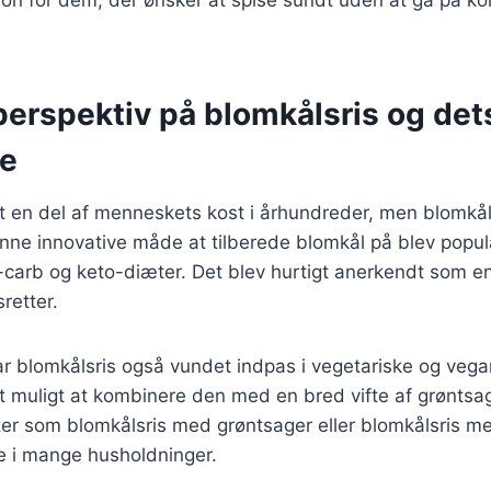
perspektiv på blomkålsris og det
se
 en del af menneskets kost i århundreder, men blomkålsr
nne innovative måde at tilberede blomkål på blev popul
-carb og keto-diæter. Det blev hurtigt anerkendt som e
sretter.
ar blomkålsris også vundet indpas i vegetariske og vega
t muligt at kombinere den med en bred vifte af grøntsa
tter som blomkålsris med grøntsager eller blomkålsris me
e i mange husholdninger.