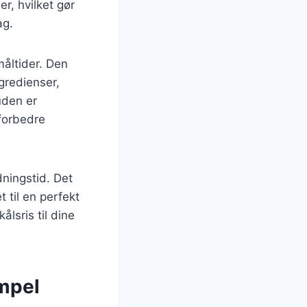
er, hvilket gør
ag.
måltider. Den
gredienser,
uden er
 forbedre
dningstid. Det
 til en perfekt
ålsris til dine
impel