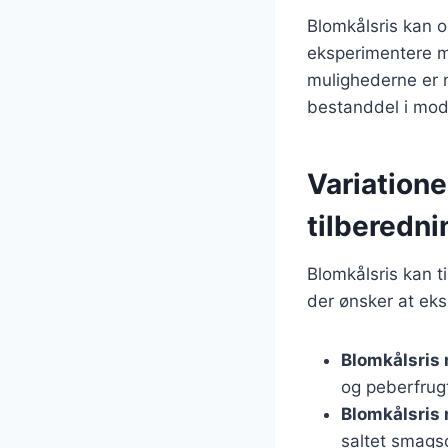
Blomkålsris kan o
eksperimentere m
mulighederne er n
bestanddel i mod
Variatione
tilberedni
Blomkålsris kan t
der ønsker at eks
Blomkålsris
og peberfrugt
Blomkålsris
saltet smags