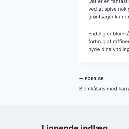
Det er en fantast
ved at spise nok 
grøntsager kan d
Endelig er blomkå
forbrug af raffin
nyde dine yndlin
Indlægsnavi
FORRIGE
Blomkålsris med kar
Lignende indlæg