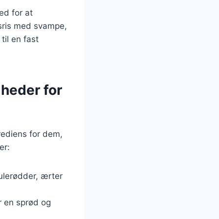
ed for at
lsris med svampe,
il en fast
gheder for
grediens for dem,
er:
ulerødder, ærter
r en sprød og