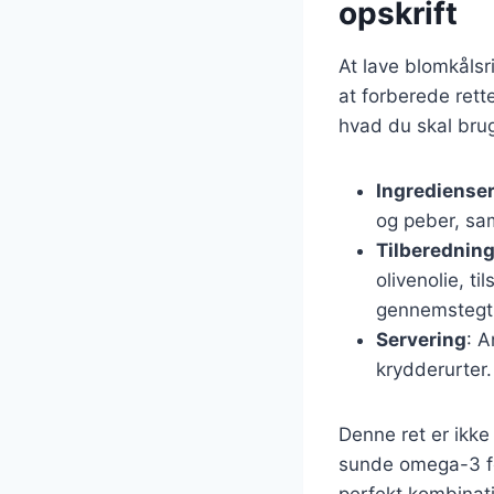
opskrift
At lave blomkåls
at forberede rette
hvad du skal bru
Ingrediense
og peber, sam
Tilberednin
olivenolie, ti
gennemstegt
Servering
: A
krydderurter
Denne ret er ikke
sunde omega-3 fed
perfekt kombinat