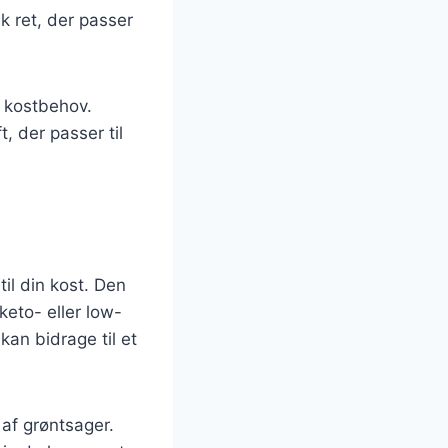
sk ret, der passer
g kostbehov.
, der passer til
til din kost. Den
 keto- eller low-
an bidrage til et
 af grøntsager.