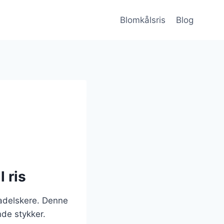
Blomkålsris
Blog
 ris
adelskere. Denne
nde stykker.