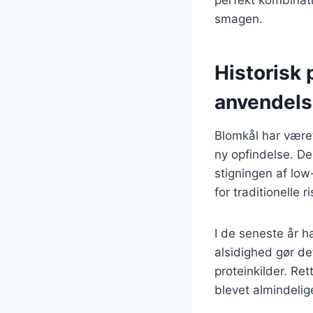
smagen.
Historisk 
anvendel
Blomkål har været
ny opfindelse. De
stigningen af low
for traditionelle ri
I de seneste år h
alsidighed gør de
proteinkilder. Re
blevet almindelig