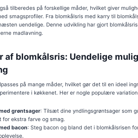
gså tilberedes på forskellige måder, hvilket giver muligh
ed smagsprofiler. Fra blomkålsris med karry til blomkå
æsten uendelige. Denne udvikling har gjort blomkålsris t
erne madlavning.
r af blomkålsris: Uendelige muli
ng
ilpasses på mange måder, hvilket gør det til en ideel in
perimentere i køkkenet. Her er nogle populære variation
 med grøntsager
: Tilsæt dine yndlingsgrøntsager som g
 for ekstra farve og smag.
 med bacon
: Steg bacon og bland det i blomkålsrisen fo
oplevelse.