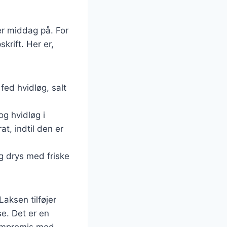
er middag på. For
krift. Her er,
 fed hvidløg, salt
og hvidløg i
at, indtil den er
g drys med friske
aksen tilføjer
e. Det er en
kompromis med