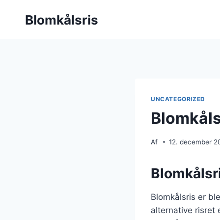
Fortsæt
Blomkålsris
til
indhold
UNCATEGORIZED
Blomkålsr
Af
12. december 2
Blomkålsri
Blomkålsris er b
alternative risret