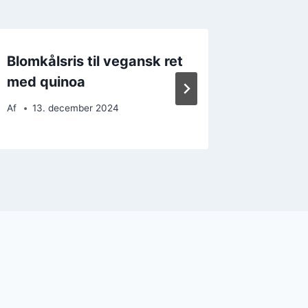
Blomkålsris til vegansk ret
Blomkå
med quinoa
til et k
Af
13. december 2024
Af
19. 