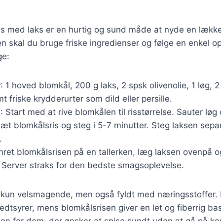
ris med laks er en hurtig og sund måde at nyde en lækk
n skal du bruge friske ingredienser og følge en enkel ops
ge:
r
: 1 hoved blomkål, 200 g laks, 2 spsk olivenolie, 1 løg, 2
t friske krydderurter som dild eller persille.
g
: Start med at rive blomkålen til risstørrelse. Sauter løg 
lsæt blomkålsris og steg i 5-7 minutter. Steg laksen separ
.
nret blomkålsrisen på en tallerken, læg laksen ovenpå o
. Server straks for den bedste smagsoplevelse.
 kun velsmagende, men også fyldt med næringsstoffer. L
tsyrer, mens blomkålsrisen giver en let og fiberrig bas
ion for dem, der ønsker at spise sundt uden at gå på 