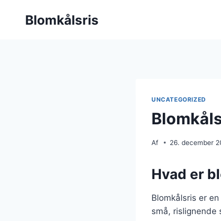
Fortsæt
Blomkålsris
til
indhold
UNCATEGORIZED
Blomkålsr
Af
26. december 
Hvad er b
Blomkålsris er en 
små, rislignende