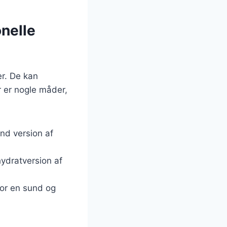
onelle
er. De kan
r er nogle måder,
und version af
hydratversion af
for en sund og