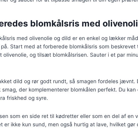
eredes blomkålsris med olivenoli
kålsris med olivenolie og dild er en enkel og lækker m
på. Start med at forberede blomkålsris som beskrevet t
olivenolie, og tilsæt blomkålsrisen. Sauter i et par minut
kket dild og rør godt rundt, så smagen fordeles jævnt. Di
k smag, der komplementerer blomkålen perfekt. Du kan og
tra friskhed og syre.
sen som en side ret til kødretter eller som en del af en 
 er ikke kun sund, men også hurtig at lave, hvilket gør de