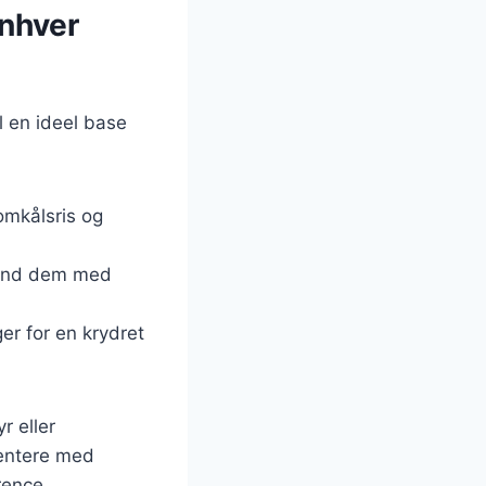
enhver
l en ideel base
omkålsris og
bland dem med
ger for en krydret
r eller
mentere med
rence.