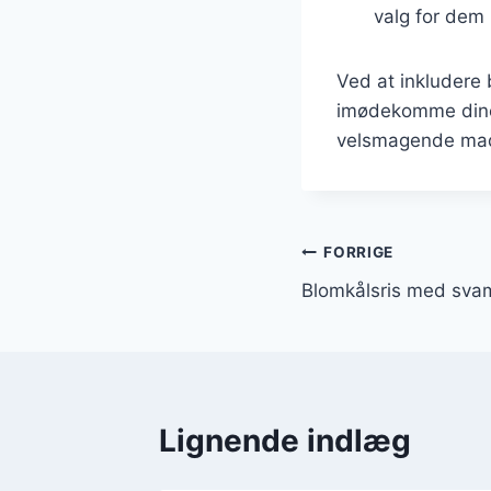
valg for dem
Ved at inkludere b
imødekomme dine 
velsmagende mad
Indlægsnavi
FORRIGE
Blomkålsris med sva
Lignende indlæg