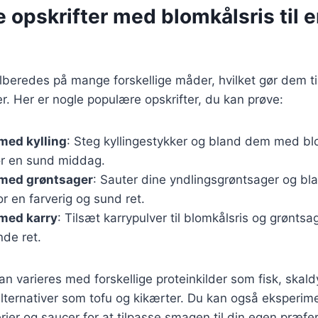
e opskrifter med blomkålsris til 
ilberedes på mange forskellige måder, hvilket gør dem ti
er. Her er nogle populære opskrifter, du kan prøve:
med kylling
: Steg kyllingestykker og bland dem med bl
or en sund middag.
 med grøntsager
: Sauter dine yndlingsgrøntsager og 
or en farverig og sund ret.
 med karry
: Tilsæt karrypulver til blomkålsris og grøntsa
de ret.
an varieres med forskellige proteinkilder som fisk, skaldy
lternativer som tofu og kikærter. Du kan også eksperi
erier og saucer for at tilpasse smagen til din egen præfe