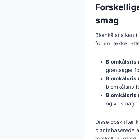
Forskellig
smag
Blomkålsris kan t
for en række rett
Blomkålsris 
grøntsager f
Blomkålsris
blomkålsris f
Blomkålsris
og velsmagen
Disse opskrifter k
plantebaserede a
forskellige krydd