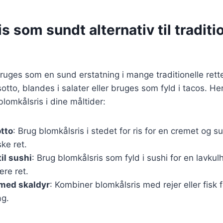
s som sundt alternativ til traditi
ruges som en sund erstatning i mange traditionelle rett
sotto, blandes i salater eller bruges som fyld i tacos. He
blomkålsris i dine måltider:
tto
: Brug blomkålsris i stedet for ris for en cremet og s
ke ret.
il sushi
: Brug blomkålsris som fyld i sushi for en lavkul
re ret.
 med skaldyr
: Kombiner blomkålsris med rejer eller fisk 
ag.