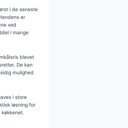
ørst i de seneste
e tendens er
ene ved
nddel i mange
mkålsris blevet
sretter. De kan
lsidig mulighed
aves i store
tisk løsning for
i køkkenet.