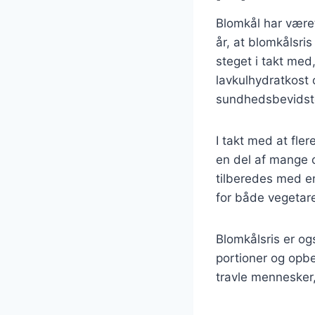
Blomkål har været
år, at blomkålsri
steget i takt me
lavkulhydratkost 
sundhedsbevidste
I takt med at fle
en del af mange o
tilberedes med en
for både vegetar
Blomkålsris er og
portioner og opbe
travle mennesker,