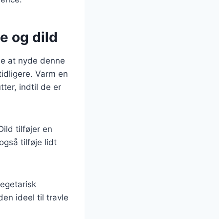
e og dild
åde at nyde denne
idligere. Varm en
ter, indtil de er
ld tilføjer en
så tilføje lidt
vegetarisk
n ideel til travle