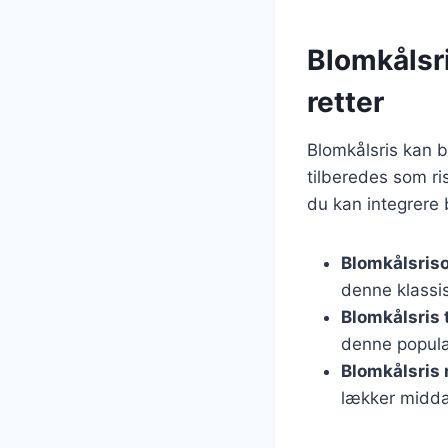
Blomkålsri
retter
Blomkålsris kan b
tilberedes som ri
du kan integrere 
Blomkålsriso
denne klassis
Blomkålsris t
denne populæ
Blomkålsris
lækker midd