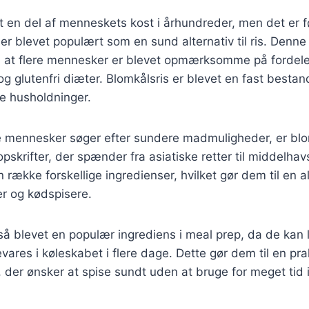
 en del af menneskets kost i århundreder, men det er f
s er blevet populært som en sund alternativ til ris. Denn
d, at flere mennesker er blevet opmærksomme på fordel
og glutenfri diæter. Blomkålsris er blevet en fast besta
 husholdninger.
re mennesker søger efter sundere madmuligheder, er blo
pskrifter, der spænder fra asiatiske retter til middelhav
 række forskellige ingredienser, hvilket gør dem til en a
er og kødspisere.
så blevet en populær ingrediens i meal prep, da de kan l
vares i køleskabet i flere dage. Dette gør dem til en prak
 der ønsker at spise sundt uden at bruge for meget tid 