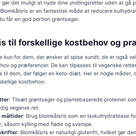
r gør det muligt at nyde dine yndlingsretter uden at gå
omkålsris er en fantastisk måde at reducere kulhydrate
u får en god portion grøntsager.
s til forskellige kostbehov og p
ke kun for dem, der ønsker at spise sundt; de er også ve
ehov og præferencer. De kan tilpasses til veganske retter,
 til dem, der følger en keto-diæt. Her er nogle måder, 
rskellige kostbehov:
tter
: Tilsæt grøntsager og plantebaserede proteiner so
yldig vegansk ret.
 måltider
: Brug blomkålsris som en lavkulhydratbase fo
er, såsom kylling med fløde og svampe.
krifter
: Blomkålsris er naturligt glutenfri, hvilket gør dem