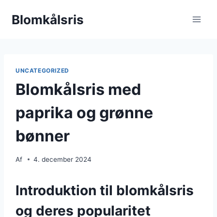
Fortsæt
Blomkålsris
til
indhold
UNCATEGORIZED
Blomkålsris med
paprika og grønne
bønner
Af
4. december 2024
Introduktion til blomkålsris
og deres popularitet