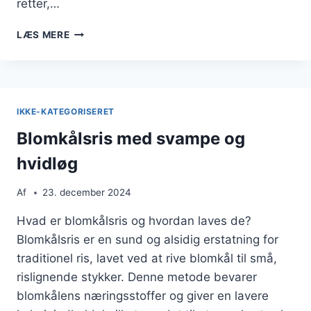
retter,…
BLOMKÅLSRIS
LÆS MERE
MED
QUINOA
OG
BØNNER
SOM
IKKE-KATEGORISERET
PROTEINRIG
RET
Blomkålsris med svampe og
hvidløg
Af
23. december 2024
Hvad er blomkålsris og hvordan laves de?
Blomkålsris er en sund og alsidig erstatning for
traditionel ris, lavet ved at rive blomkål til små,
rislignende stykker. Denne metode bevarer
blomkålens næringsstoffer og giver en lavere