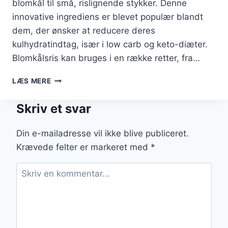
blomkål til små, rislignende stykker. Denne
innovative ingrediens er blevet populær blandt
dem, der ønsker at reducere deres
kulhydratindtag, især i low carb og keto-diæter.
Blomkålsris kan bruges i en række retter, fra…
BLOMKÅLSRIS
LÆS MERE
MED
SKINKE
Skriv et svar
OG
PEBERFRUGT
Din e-mailadresse vil ikke blive publiceret.
Krævede felter er markeret med
*