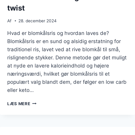
twist
Af
28. december 2024
Hvad er blomkålsris og hvordan laves de?
Blomkålsris er en sund og alsidig erstatning for
traditionel ris, lavet ved at rive blomkål til små,
rislignende stykker. Denne metode gør det muligt
at nyde en lavere kalorieindhold og højere
næringsværdi, hvilket gør blomkålsris til et
populært valg blandt dem, der følger en low carb
eller keto…
BLOMKÅLSRIS
LÆS MERE
MED
INGEFÆR
FOR
ET
TWIST