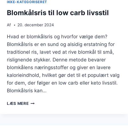
IKKE-KATEGORISERET
Blomkålsris til low carb livsstil
Af
20. december 2024
Hvad er blomkålsris og hvorfor vælge dem?
Blomkålsris er en sund og alsidig erstatning for
traditionel ris, lavet ved at rive blomkål til små,
rislignende stykker. Denne metode bevarer
blomkålens næringsstoffer og giver en lavere
kalorieindhold, hvilket gør det til et populært valg
for dem, der følger en low carb eller keto livsstil.
Blomkålsris kan…
BLOMKÅLSRIS
LÆS MERE
TIL
LOW
CARB
LIVSSTIL