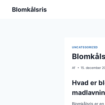
Fortsæt
Blomkålsris
til
indhold
UNCATEGORIZED
Blomkåls
Af
15. december 2
Hvad er bl
madlavni
Blomkålsris er en 