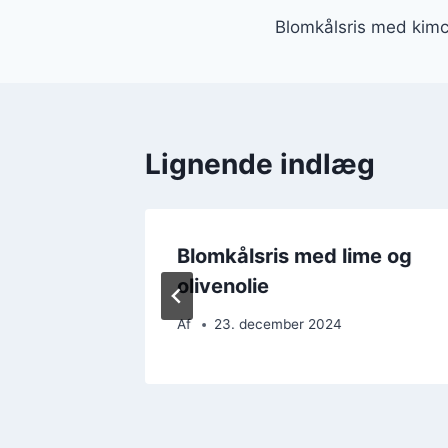
Blomkålsris med kimch
Lignende indlæg
Blomkålsris med lime og
idløg
olivenolie
Af
23. december 2024