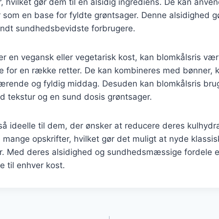
er, hvilket gør dem til en alsidig ingrediens. De kan anve
ler som en base for fyldte grøntsager. Denne alsidighed gø
andt sundhedsbevidste forbrugere.
er en vegansk eller vegetarisk kost, kan blomkålsris væ
 for en række retter. De kan kombineres med bønner, ki
ærende og fyldig middag. Desuden kan blomkålsris bruge
rød tekstur og en sund dosis grøntsager.
så ideelle til dem, der ønsker at reducere deres kulhydr
i mange opskrifter, hvilket gør det muligt at nyde klassi
er. Med deres alsidighed og sundhedsmæssige fordele e
se til enhver kost.
gation