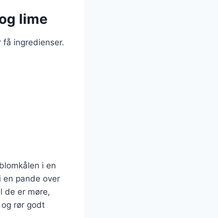
og lime
 få ingredienser.
blomkålen i en
 i en pande over
l de er møre,
 og rør godt