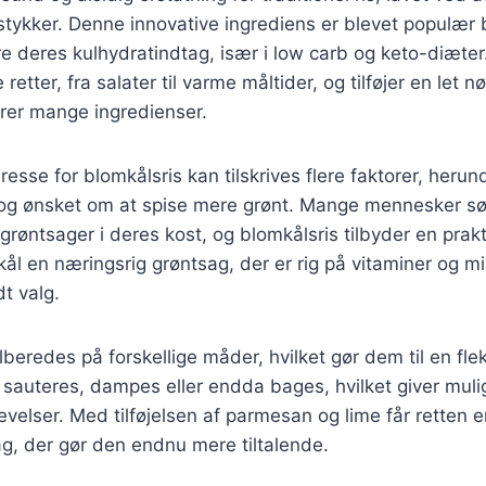
stykker. Denne innovative ingrediens er blevet populær
e deres kulhydratindtag, især i low carb og keto-diæter
retter, fra salater til varme måltider, og tilføjer en let
er mange ingredienser.
esse for blomkålsris kan tilskrives flere faktorer, herun
g ønsket om at spise mere grønt. Mange mennesker sø
 grøntsager i deres kost, og blomkålsris tilbyder en prakt
l en næringsrig grøntsag, der er rig på vitaminer og min
dt valg.
lberedes på forskellige måder, hvilket gør dem til en flek
sauteres, dampes eller endda bages, hvilket giver muli
evelser. Med tilføjelsen af parmesan og lime får retten e
g, der gør den endnu mere tiltalende.