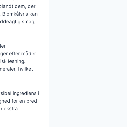
 blandt dem, der
. Blomkålsris kan
 nøddeagtig smag,
der
ger efter måder
isk løsning.
eraler, hvilket
sibel ingrediens i
ghed for en bred
n ekstra