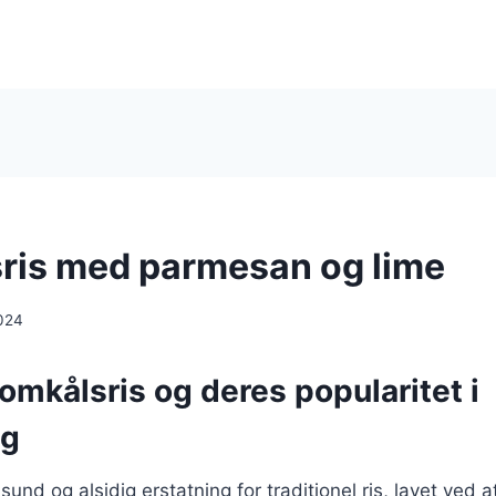
ris med parmesan og lime
024
omkålsris og deres popularitet i
ng
sund og alsidig erstatning for traditionel ris, lavet ved at