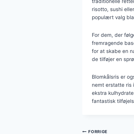
traditionelle rett
risotto, sushi el
populært valg bl
For dem, der følg
fremragende base
for at skabe en n
de tilføjer en sp
Blomkålsris er og
nemt erstatte ris 
ekstra kulhydrat
fantastisk tilføjel
Indlægsnavi
FORRIGE