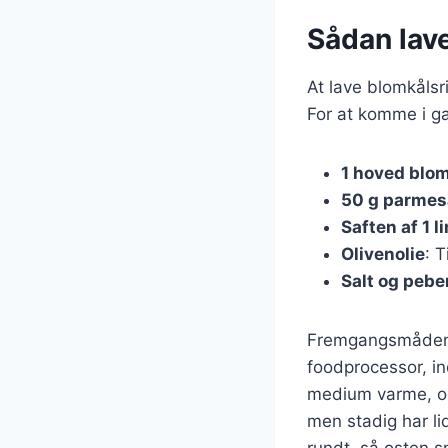
Sådan lav
At lave blomkålsr
For at komme i g
1 hoved blo
50 g parme
Saften af 1 l
Olivenolie
: 
Salt og pebe
Fremgangsmåden e
foodprocessor, in
medium varme, og 
men stadig har li
rundt, så osten s