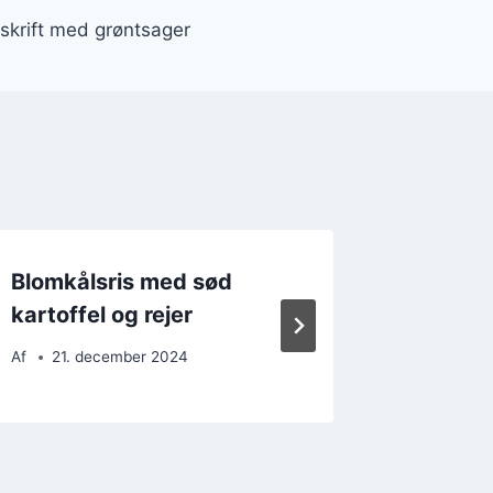
skrift med grøntsager
Blomkålsris med sød
Blomkå
kartoffel og rejer
avocad
Af
21. december 2024
Af
15. 