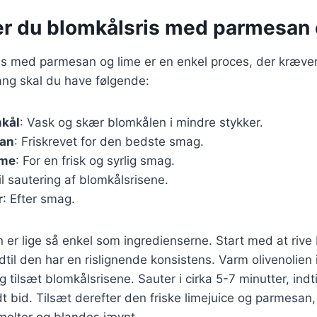
er du blomkålsris med parmesan 
is med parmesan og lime er en enkel proces, der kræver
ang skal du have følgende:
mkål
: Vask og skær blomkålen i mindre stykker.
san
: Friskrevet for den bedste smag.
ime
: For en frisk og syrlig smag.
Til sautering af blomkålsrisene.
r
: Efter smag.
r lige så enkel som ingredienserne. Start med at rive 
dtil den har en rislignende konsistens. Varm olivenolien
tilsæt blomkålsrisene. Sauter i cirka 5-7 minutter, indti
dt bid. Tilsæt derefter den friske limejuice og parmesan,
melter og blandes jævnt.