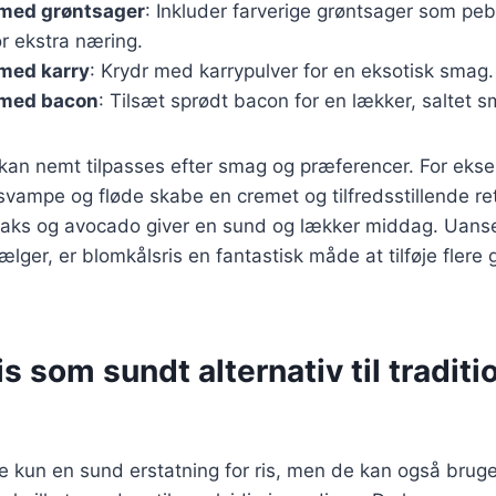
 med grøntsager
: Inkluder farverige grøntsager som peb
r ekstra næring.
 med karry
: Krydr med karrypulver for en eksotisk smag.
 med bacon
: Tilsæt sprødt bacon for en lækker, saltet 
 kan nemt tilpasses efter smag og præferencer. For eks
vampe og fløde skabe en cremet og tilfredsstillende re
laks og avocado giver en sund og lækker middag. Uanse
ger, er blomkålsris en fantastisk måde at tilføje flere g
s som sundt alternativ til traditi
ke kun en sund erstatning for ris, men de kan også brug