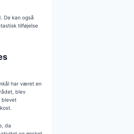
d. De kan også
astisk tilføjelse
es
mkål har været en
rådet, blev
 blevet
kost.
e, da
tivitet og ønsket