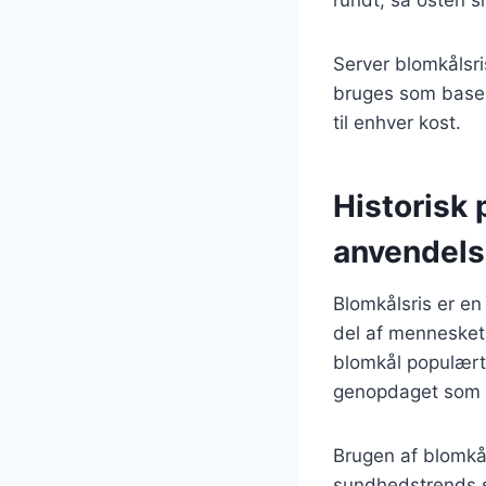
Server blomkålsri
bruges som base fo
til enhver kost.
Historisk 
anvendel
Blomkålsris er en
del af menneskets
blomkål populært 
genopdaget som e
Brugen af blomkål
sundhedstrends s