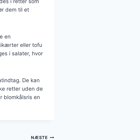
ndes i retter som
r dem til et
re en
kærter eller tofu
s i salater, hvor
atindtag. De kan
ske retter uden de
r blomkålsris en
NÆSTE