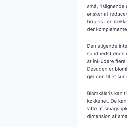
små, rislignende 
ønsker at reducer
bruges i en række 
der komplementer
Den stigende inter
sundhedstrends o
at inkludere flere
Desuden er blomkå
gør den til et sun
Blomkålsris kan ti
køkkenet. De kan 
vifte af smagsopl
dimension af sma