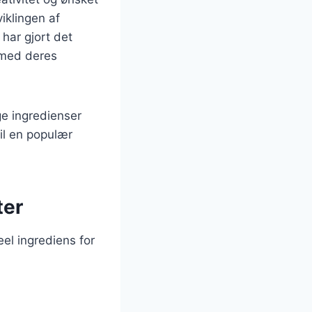
viklingen af
 har gjort det
 med deres
ige ingredienser
til en populær
ter
eel ingrediens for