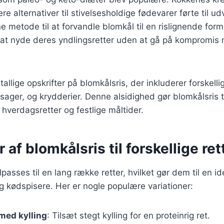
e alternativer til stivelsesholdige fødevarer førte til ud
e metode til at forvandle blomkål til en rislignende form
 at nyde deres yndlingsretter uden at gå på kompromis
tallige opskrifter på blomkålsris, der inkluderer forskell
tsager, og krydderier. Denne alsidighed gør blomkålsris 
 hverdagsretter og festlige måltider.
 af blomkålsris til forskellige ret
lpasses til en lang række retter, hvilket gør dem til en id
 kødspisere. Her er nogle populære variationer:
med kylling
: Tilsæt stegt kylling for en proteinrig ret.