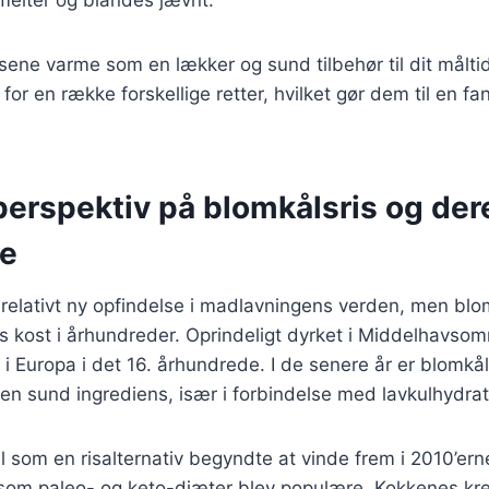
sene varme som en lækker og sund tilbehør til dit målti
r en række forskellige retter, hvilket gør dem til en fant
perspektiv på blomkålsris og der
se
 relativt ny opfindelse i madlavningens verden, men blo
 kost i århundreder. Oprindeligt dyrket i Middelhavsom
i Europa i det 16. århundrede. I de senere år er blomkål
n sund ingrediens, især i forbindelse med lavkulhydrat
 som en risalternativ begyndte at vinde frem i 2010’ern
om paleo- og keto-diæter blev populære. Kokkenes krea