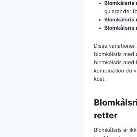
Blomkålsris
gulerødder fo
Blomkålsris
Blomkålsris
Disse variationer
blomkålsris med s
blomkålsris med 
kombination du væl
kost.
Blomkålsri
retter
Blomkålsris er ik