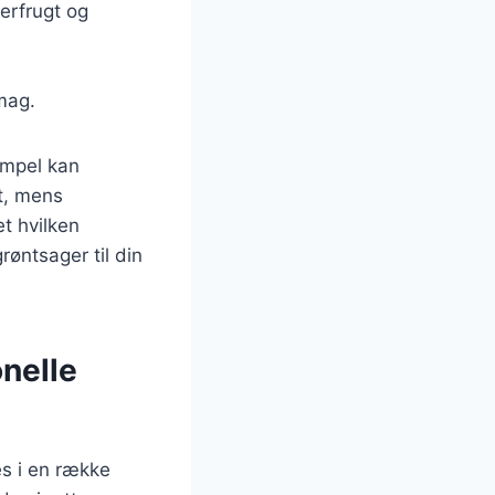
erfrugt og
smag.
empel kan
t, mens
t hvilken
røntsager til din
onelle
es i en række