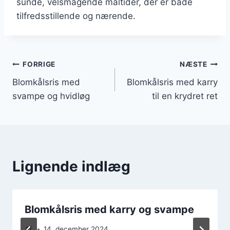
sunde, velsmagende måltider, der er både
tilfredsstillende og nærende.
Indlægsnavigation
FORRIGE
NÆSTE
Blomkålsris med
Blomkålsris med karry
svampe og hvidløg
til en krydret ret
Lignende indlæg
Blomkålsris med karry og svampe
Af
14. december 2024