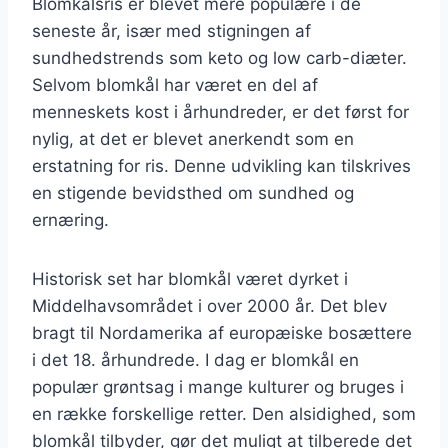
Blomkålsris er blevet mere populære i de
seneste år, især med stigningen af
sundhedstrends som keto og low carb-diæter.
Selvom blomkål har været en del af
menneskets kost i århundreder, er det først for
nylig, at det er blevet anerkendt som en
erstatning for ris. Denne udvikling kan tilskrives
en stigende bevidsthed om sundhed og
ernæring.
Historisk set har blomkål været dyrket i
Middelhavsområdet i over 2000 år. Det blev
bragt til Nordamerika af europæiske bosættere
i det 18. århundrede. I dag er blomkål en
populær grøntsag i mange kulturer og bruges i
en række forskellige retter. Den alsidighed, som
blomkål tilbyder, gør det muligt at tilberede det