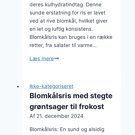
deres kulhydratindtag. Denne
sunde erstatning for ris er lavet
ved at rive blomkål, hvilket giver
en let og luftig konsistens.
Blomkålsris kan bruges i en række
retter, fra salater til varme…
Blomkålsris
Læs mere
med
bacon
og
Ikke-kategoriseret
æg
Blomkålsris med stegte
til
grøntsager til frokost
morgenmad
Af
21. december 2024
Blomkålsris: En sund og alsidig