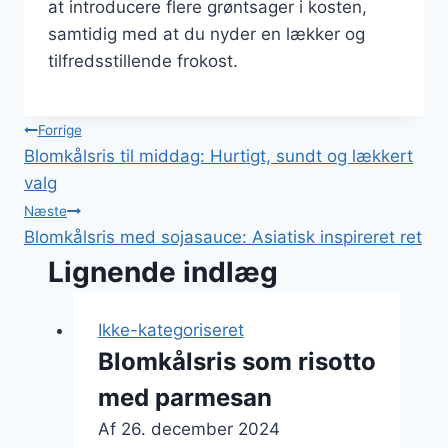
at introducere flere grøntsager i kosten,
samtidig med at du nyder en lækker og
tilfredsstillende frokost.
Indlægsnavigation
Forrige
Blomkålsris til middag: Hurtigt, sundt og lækkert
valg
Næste
Blomkålsris med sojasauce: Asiatisk inspireret ret
Lignende indlæg
Ikke-kategoriseret
Blomkålsris som risotto
med parmesan
Af
26. december 2024