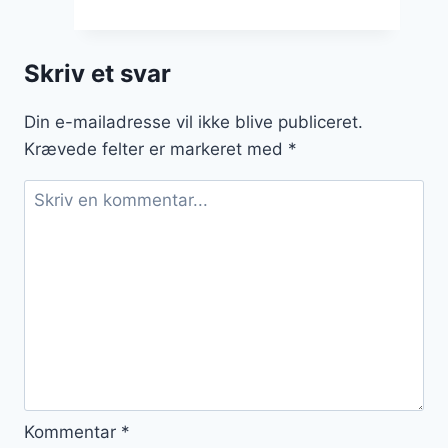
opskrift
til
sund
Skriv et svar
middag
Din e-mailadresse vil ikke blive publiceret.
Krævede felter er markeret med
*
Kommentar
*