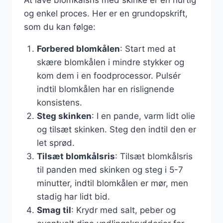
At lave blomkålsris med skinke er en hurtig
og enkel proces. Her er en grundopskrift,
som du kan følge:
Forbered blomkålen
: Start med at
skære blomkålen i mindre stykker og
kom dem i en foodprocessor. Pulsér
indtil blomkålen har en rislignende
konsistens.
Steg skinken
: I en pande, varm lidt olie
og tilsæt skinken. Steg den indtil den er
let sprød.
Tilsæt blomkålsris
: Tilsæt blomkålsris
til panden med skinken og steg i 5-7
minutter, indtil blomkålen er mør, men
stadig har lidt bid.
Smag til
: Krydr med salt, peber og