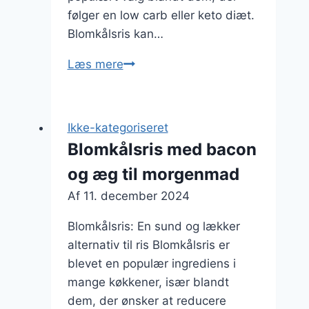
følger en low carb eller keto diæt.
Blomkålsris kan…
Blomkålsris
Læs mere
til
sushi
med
Ikke-kategoriseret
sød
Blomkålsris med bacon
kartoffel
og æg til morgenmad
Af
11. december 2024
Blomkålsris: En sund og lækker
alternativ til ris Blomkålsris er
blevet en populær ingrediens i
mange køkkener, især blandt
dem, der ønsker at reducere