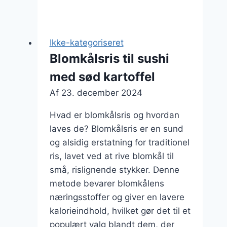
til
vegansk
ret:
Ikke-kategoriseret
Lækkert
Blomkålsris til sushi
alternativ
med sød kartoffel
Af
23. december 2024
Hvad er blomkålsris og hvordan
laves de? Blomkålsris er en sund
og alsidig erstatning for traditionel
ris, lavet ved at rive blomkål til
små, rislignende stykker. Denne
metode bevarer blomkålens
næringsstoffer og giver en lavere
kalorieindhold, hvilket gør det til et
populært valg blandt dem, der