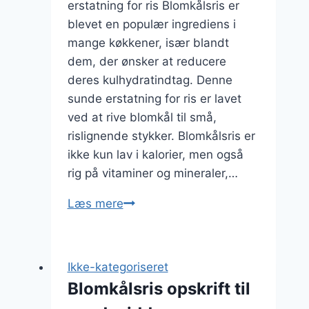
erstatning for ris Blomkålsris er
blevet en populær ingrediens i
mange køkkener, især blandt
dem, der ønsker at reducere
deres kulhydratindtag. Denne
sunde erstatning for ris er lavet
ved at rive blomkål til små,
rislignende stykker. Blomkålsris er
ikke kun lav i kalorier, men også
rig på vitaminer og mineraler,…
Blomkålsris
Læs mere
med
stegte
grøntsager
Ikke-kategoriseret
til
Blomkålsris opskrift til
frokost