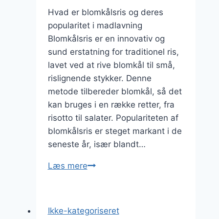
Hvad er blomkålsris og deres
popularitet i madlavning
Blomkålsris er en innovativ og
sund erstatning for traditionel ris,
lavet ved at rive blomkål til små,
rislignende stykker. Denne
metode tilbereder blomkål, så det
kan bruges i en række retter, fra
risotto til salater. Populariteten af
blomkålsris er steget markant i de
seneste år, især blandt…
Blomkålsris
Læs mere
som
risotto
med
Ikke-kategoriseret
parmesan