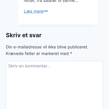
retter, fra salater til varme…
Blomkålsris
Læs mere
med
ingefær:
Et
Skriv et svar
friskt
pust
Din e-mailadresse vil ikke blive publiceret.
Krævede felter er markeret med
*