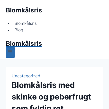
Fortsæt
Blomkålsris
til
indhold
Blomkålsris
Blog
Blomkålsris
Uncategorized
Blomkålsris med
skinke og peberfrugt
som fyldig ret