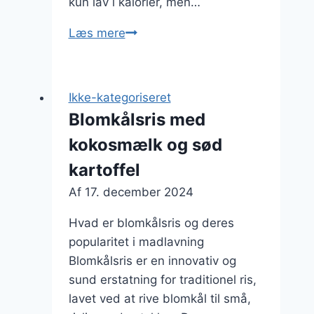
kun lav i kalorier, men…
Blomkålsris
Læs mere
som
sund
alternativ
Ikke-kategoriseret
til
Blomkålsris med
pasta
kokosmælk og sød
kartoffel
Af
17. december 2024
Hvad er blomkålsris og deres
popularitet i madlavning
Blomkålsris er en innovativ og
sund erstatning for traditionel ris,
lavet ved at rive blomkål til små,