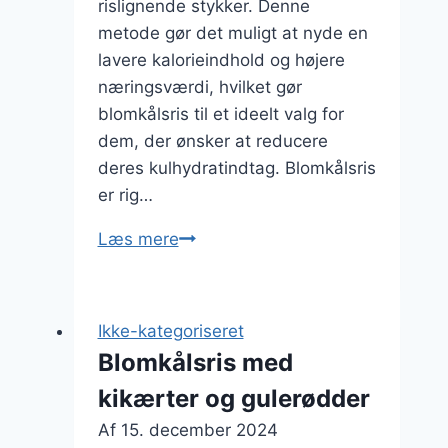
rislignende stykker. Denne
metode gør det muligt at nyde en
lavere kalorieindhold og højere
næringsværdi, hvilket gør
blomkålsris til et ideelt valg for
dem, der ønsker at reducere
deres kulhydratindtag. Blomkålsris
er rig…
Blomkålsris
Læs mere
med
edamame
og
Ikke-kategoriseret
sesamolie
Blomkålsris med
kikærter og gulerødder
Af
15. december 2024