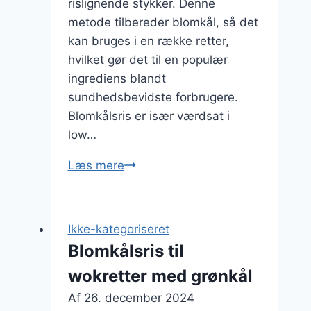
rislignende stykker. Denne
metode tilbereder blomkål, så det
kan bruges i en række retter,
hvilket gør det til en populær
ingrediens blandt
sundhedsbevidste forbrugere.
Blomkålsris er især værdsat i
low…
Blomkålsris
Læs mere
med
kokosmælk
og
Ikke-kategoriseret
sød
Blomkålsris til
kartoffel
wokretter med grønkål
Af
26. december 2024