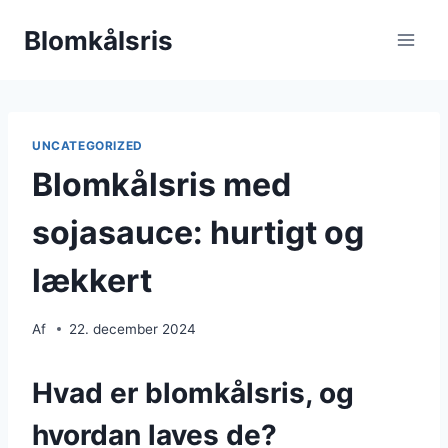
Fortsæt
Blomkålsris
til
indhold
UNCATEGORIZED
Blomkålsris med
sojasauce: hurtigt og
lækkert
Af
22. december 2024
Hvad er blomkålsris, og
hvordan laves de?