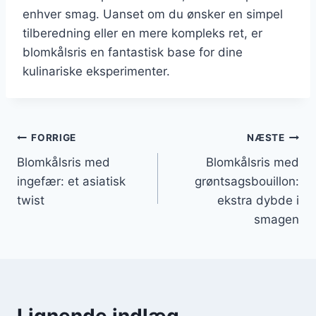
enhver smag. Uanset om du ønsker en simpel
tilberedning eller en mere kompleks ret, er
blomkålsris en fantastisk base for dine
kulinariske eksperimenter.
Indlægsnavigation
FORRIGE
NÆSTE
Blomkålsris med
Blomkålsris med
ingefær: et asiatisk
grøntsagsbouillon:
twist
ekstra dybde i
smagen
Lignende indlæg